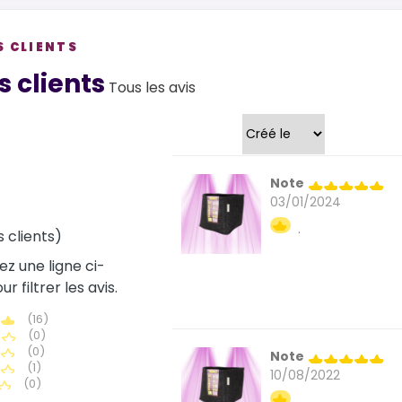
S CLIENTS
views
s clients
Tous les avis
Trier par
Note
03/01/2024
.
s clients)
ez une ligne ci-
r filtrer les avis.
(16)
(0)
(0)
Note
(1)
10/08/2022
(0)