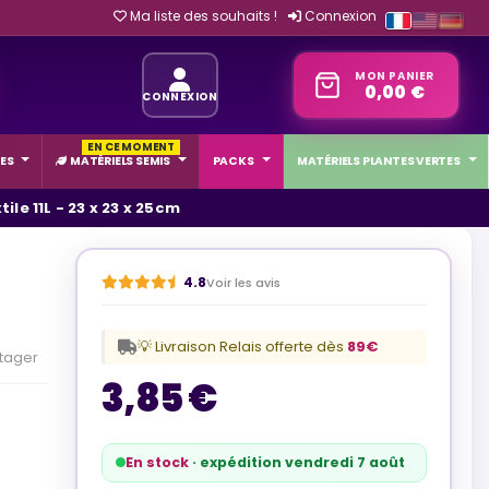
Ma liste des souhaits !
Connexion
MON PANIER
0,00 €
CONNEXION
EN CE MOMENT
ES
MATÉRIELS SEMIS
PACKS
MATÉRIELS PLANTES VERTES
tile 11L - 23 x 23 x 25cm
4.8
Voir les avis
💡 Livraison Relais offerte dès
89€
tager
3,85 €
En stock
· expédition vendredi 7 août