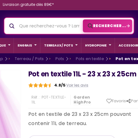
Livraison gratuite dès 89€*
RECHERCHER...
QUE
ENGRAIS
TERREAUX / POTS
HYDROPONIE
ACCESSOIR
op
Terreau / Pots
Pots
Pots en textile
Pot en tex
Pot en textile 11L - 23 x 23 x 25cm
4.8/5
Voir les avis
Réf. :
POT-TEXTILE-
Garden
Favoris
Par
11L
HighPro
Pot en textile de 23 x 23 x 25cm pouvant
contenir 11L de terreau.