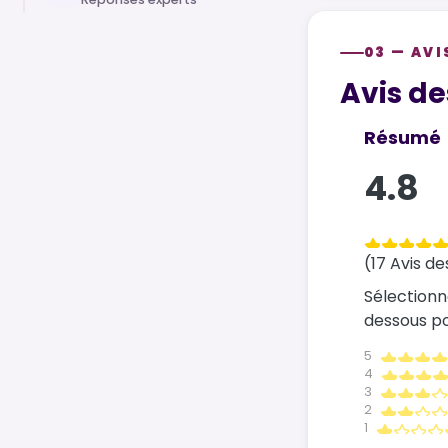
03 — AVI
Customer re
Avis de
Résumé
4.8
(17 Avis de
Sélectionn
dessous pou
5
4
3
2
1