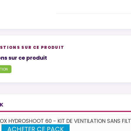
STIONS SUR CE PRODUIT
tions
ns sur ce produit
TION
CK
OX HYDROSHOOT 60 - KIT DE VENTILATION SANS FIL
ACHETER CE PACK