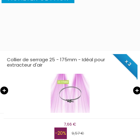
Temporisateur / Programmateur mécanique 24h /
15min pour éclairages horticoles LEDs
10,47 €
-20%
13,09 €