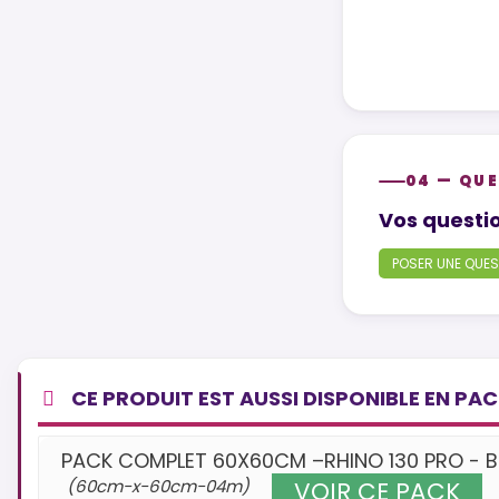
04 — QUE
Product ques
Vos questio
POSER UNE QUES
CE PRODUIT EST AUSSI DISPONIBLE EN PA
PACK COMPLET 60X60CM –RHINO 130 PRO - B
(60cm-x-60cm-04m)
VOIR CE PACK