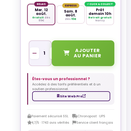
RELAIS
⚡ CLICK & COLLECT
EXPRESS
Mer. 12
Prêt
Sam. 8
août.
demain 10h
août.
Gratuit
dès
Retrait gratuit
dès
10€
89€
Nancy
QUANTITÉ
AJOUTER
AU PANIER
Êtes-vous un professionnel ?
Accédez à des tarifs préférentiels et à un
soutien professionnel.
Site Web Pro
Paiement sécurisé SSL
Chronopost · UPS
4,7/5 · 1743 avis vérifiés
Service client français