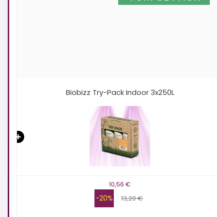
Collier de serrage 25 - 175mm - Idéal pour
x 3
extracteur d'air
7,66 €
-20%
9,57 €