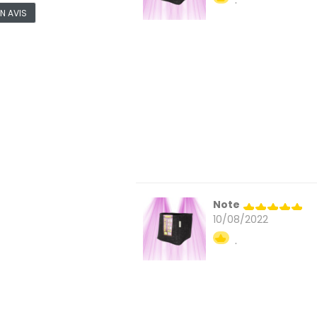
.
N AVIS
Note
10/08/2022
.