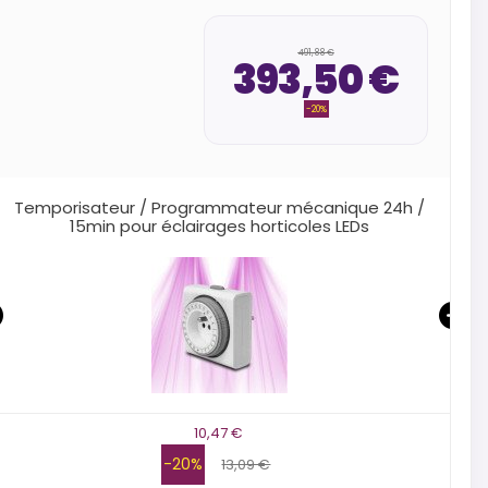
491,88 €
393,50 €
-20%
TT MAX 125mm - 220 - 280 m3/h - Extracteur d'air 2
vitesses - Câblé
42,07 €
-20%
52,59 €