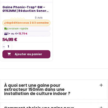
Gaine Phonic-Trap® 6M -
Ø152MM | Réduction Sonore
pour...
0 Avis
Expédition sous 2 à 3 semaines
Livraison rapide
3× ou 4×
13,75 €
54,99 €
Ajouter au panier
À quoi sert une gaine pour
extracteur 150mm dans une
installation de culture indoor ?