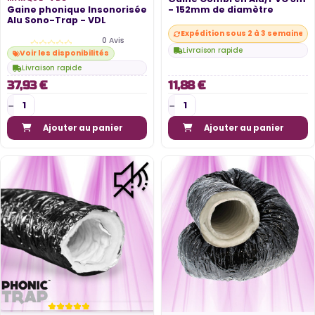
Gaine phonique Insonorisée
- 152mm de diamètre
Alu Sono-Trap - VDL
Expédition sous 2 à 3 semaines
0 Avis
Livraison rapide
Voir les disponibilités
Livraison rapide
37,93 €
11,88 €
Ajouter au panier
Ajouter au panier