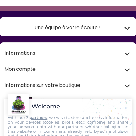
Une équipe à votre écoute !
Informations
Mon compte
Informations sur votre boutique
Welcome
With our 3
partners
, we wish to store and access information
on your devices (cookies, pixels, etc.), combine and share
your personal data with our partners, whether collected on
this website or in our emails, already held by some of us, or
Rejoignez nous sur
TIKTOK
,
Youtube
et
Facebook
!
obtained later, including in other contexts.