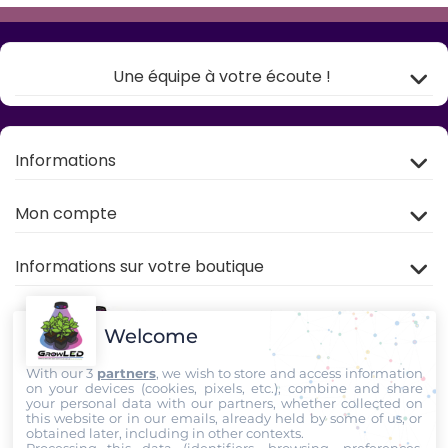
Une équipe à votre écoute !
Informations
Mon compte
Informations sur votre boutique
Welcome
With our 3
partners
, we wish to store and access information
on your devices (cookies, pixels, etc.), combine and share
your personal data with our partners, whether collected on
this website or in our emails, already held by some of us, or
Rejoignez nous sur
TIKTOK
,
Youtube
et
Facebook
!
obtained later, including in other contexts.
Processing this data (identifiers, browsing, preferences,