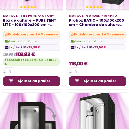
MARQUE ·
THE PURE FACTORY
MARQUE ·
GARDEN HIGHPRO
Box de culture - PURE TENT
Probox BASIC - 100x100x200
LITE - 100x100x200 cm -
cm - Chambre de culture
400D...
-...
Expédition sous 2 à 3 semaines
Expédition sous 2 à 3 semaines
Livraison gratuite
Livraison gratuite
3× / 4× / 10×
25,98 €
3× / 4× / 10×
29,50 €
103,92 €
129,90 €
économisez 25,98 € · ou 10× 10,39
118,00 €
€
Ajouter au panier
Ajouter au panier