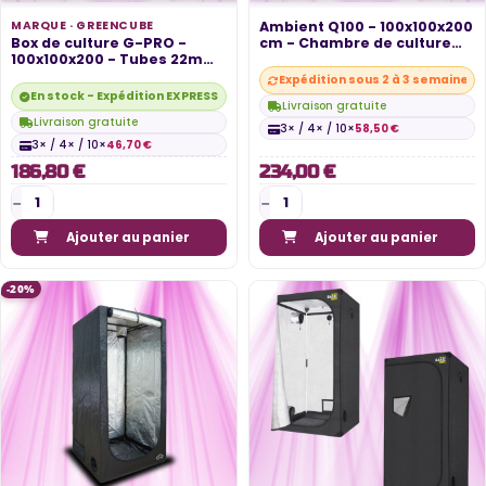
MARQUE ·
GREENCUBE
Ambient Q100 - 100x100x200
Box de culture G-PRO -
cm - Chambre de culture
100x100x200 - Tubes 22mm
-...
- GreenCube
Expédition sous 2 à 3 semaines
En stock - Expédition EXPRESS disponible
Livraison gratuite
Livraison gratuite
3× / 4× / 10×
58,50 €
3× / 4× / 10×
46,70 €
186,80 €
234,00 €
Ajouter au panier
Ajouter au panier
-20%