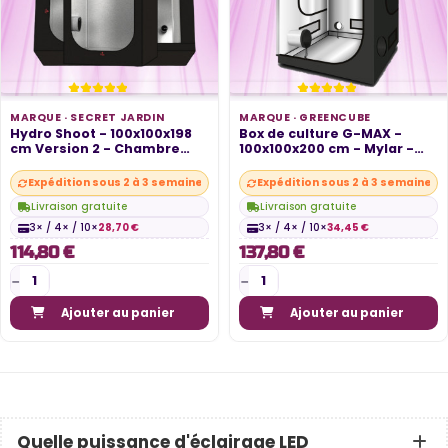
MARQUE ·
SECRET JARDIN
MARQUE ·
GREENCUBE
Hydro Shoot - 100x100x198
Box de culture G-MAX -
cm Version 2 - Chambre
100x100x200 cm - Mylar -
de...
GreenCube
Expédition sous 2 à 3 semaines
Expédition sous 2 à 3 semaines
Livraison gratuite
Livraison gratuite
3× / 4× / 10×
28,70 €
3× / 4× / 10×
34,45 €
114,80 €
137,80 €
Ajouter au panier
Ajouter au panier
Quelle puissance d'éclairage LED