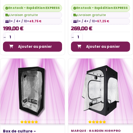
de culture -...
de culture -...
En stock - Expédition EXPRESS disponible
En stock - Expédition EXPRESS di
Livraison gratuite
Livraison gratuite
3× / 4× / 10×
49,75 €
3× / 4× / 10×
67,25 €
199,00 €
269,00 €
Ajouter au panier
Ajouter au panier
Box de culture -
MARQUE ·
GARDEN HIGHPRO