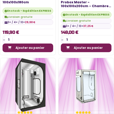
100x100x180cm
Probox Master -
100x100x200cm - Chambre
de culture -...
En stock - Expédition EXPRESS disponible
En stock - Expédition EXPRESS di
Livraison gratuite
Livraison gratuite
3× / 4× / 10×
29,98 €
3× / 4× / 10×
37,25 €
119,90 €
149,00 €
Ajouter au panier
Ajouter au panier