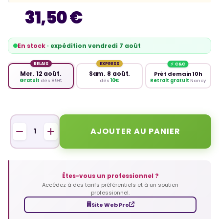
31,50 €
En stock
· expédition vendredi 7 août
RELAIS
EXPRESS
Mer. 12 août.
Sam. 8 août.
Prêt demain 10h
Retrait gratuit
Nancy
Gratuit
dès 89€
dès
10€
AJOUTER AU PANIER
Êtes-vous un professionnel ?
Accédez à des tarifs préférentiels et à un soutien
professionnel.
Site Web Pro