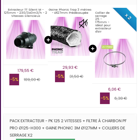
Extracteur TT Silent M -
Gaine Phonic Trap 3 mètres
125mm - 230/340m3/h - 2
- Ø127mm Prédécoupée
Collier de
x 2
Vitesses silencieux
serrage
25 -
175mm -
Idéal pour
extracteur
d'air
29,93 €
179,55 €
-5%
31,50 €
-5%
189,00 €
6,06 €
-5%
6,38 €
PACK EXTRACTEUR - PK 125 2 VITESSES + FILTRE À CHARBON PF
PRO Ø125-H300 + GAINE PHONIC 3M Ø127MM + COLLIERS DE
SERRAGE X2