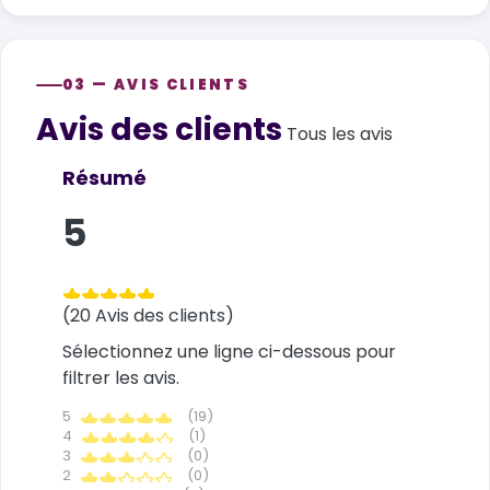
03 — AVIS CLIENTS
Avis des clients
Customer reviews
Tous les avis
Résumé
5
(20 Avis des clients)
Sélectionnez une ligne ci-dessous pour
filtrer les avis.
5
(19)
4
(1)
3
(0)
2
(0)