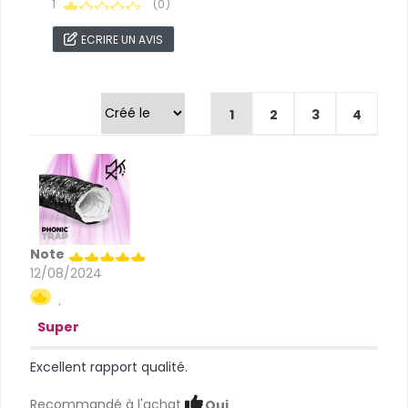
1
(0)
ECRIRE UN AVIS
Trier par
1
2
3
4
Note
12/08/2024
.
Super
Excellent rapport qualité.
Recommandé à l'achat
Oui