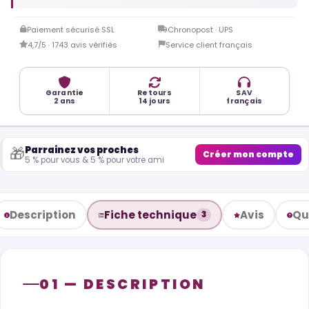
Paiement sécurisé SSL
Chronopost · UPS
4,7/5 · 1743 avis vérifiés
Service client français
Garantie
Retours
SAV
2 ans
14 jours
français
Parrainez vos proches
🎁
Créer mon compte
5 % pour vous & 5 % pour votre ami
Description
Fiche technique
Avis
Qu
3
01 — DESCRIPTION