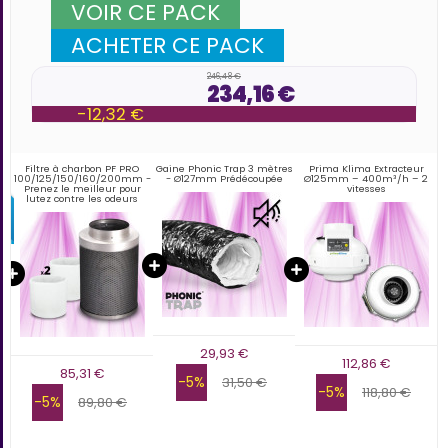
VOIR CE PACK
ACHETER CE PACK
246,48 €
234,16 €
-12,32 €
Filtre à charbon PF PRO
Gaine Phonic Trap 3 mètres
Prima Klima Extracteur
100/125/150/160/200mm -
- Ø127mm Prédécoupée
Ø125mm – 400m³/h – 2
Prenez le meilleur pour
vitesses
lutez contre les odeurs
29,93 €
112,86 €
85,31 €
-5%
31,50 €
-5%
118,80 €
-5%
89,80 €