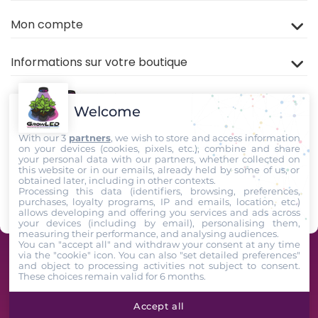
Mon compte
Informations sur votre boutique
Welcome
With our 3
partners
, we wish to store and access information
on your devices (cookies, pixels, etc.), combine and share
your personal data with our partners, whether collected on
this website or in our emails, already held by some of us, or
Rejoignez nous sur
TIKTOK
,
Youtube
et
Facebook
!
obtained later, including in other contexts.
Processing this data (identifiers, browsing, preferences,
purchases, loyalty programs, IP and emails, location, etc.)
Suivez-Nous
allows developing and offering you services and ads across
your devices (including by email), personalising them,
measuring their performance, and analysing audiences.
You can "accept all" and withdraw your consent at any time
via the "cookie" icon
. You can also "set detailed preferences"
GrowLED - Équipe de passionnés horticoles à votre service depuis 2009 -
and object to processing activities not subject to consent.
These choices remain valid for 6 months.
2026. All Rights Reserved
Accept all