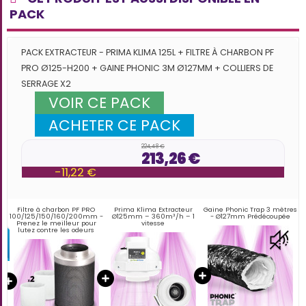
PACK
PACK EXTRACTEUR - PRIMA KLIMA 125L + FILTRE À CHARBON PF
PRO Ø125-H200 + GAINE PHONIC 3M Ø127MM + COLLIERS DE
SERRAGE X2
VOIR CE PACK
ACHETER CE PACK
224,48 €
213,26 €
-11,22 €
Filtre à charbon PF PRO
Prima Klima Extracteur
Gaine Phonic Trap 3 mètres
100/125/150/160/200mm -
Ø125mm – 360m³/h – 1
- Ø127mm Prédécoupée
Prenez le meilleur pour
vitesse
lutez contre les odeurs