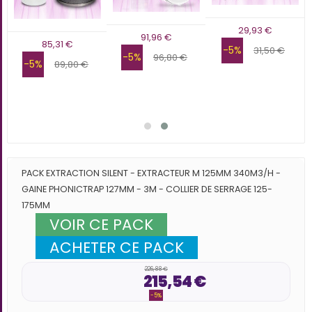
29,93 €
91,96 €
85,31 €
-5%
31,50 €
-5%
96,80 €
-5%
89,80 €
PACK EXTRACTION SILENT - EXTRACTEUR M 125MM 340M3/H -
GAINE PHONICTRAP 127MM - 3M - COLLIER DE SERRAGE 125-
175MM
VOIR CE PACK
ACHETER CE PACK
226,88 €
215,54 €
-5%