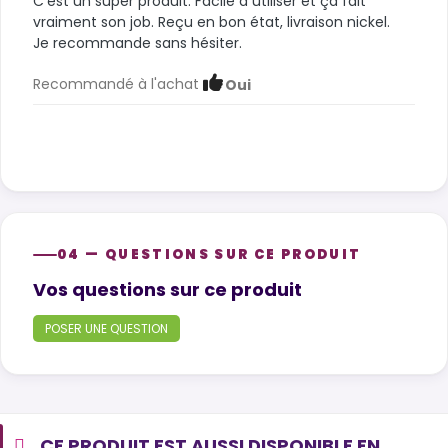
C'est un super produit. Facile à utiliser et ça fait
vraiment son job. Reçu en bon état, livraison nickel.
Je recommande sans hésiter.
Recommandé à l'achat
Oui
04 — QUESTIONS SUR CE PRODUIT
Product questions
Vos questions sur ce produit
POSER UNE QUESTION
CE PRODUIT EST AUSSI DISPONIBLE EN