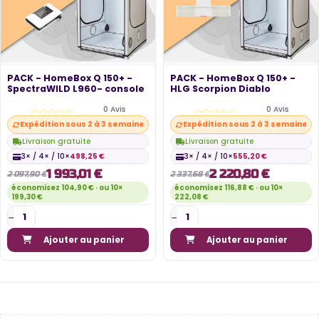
PACK - HomeBox Q 150+ -
PACK - HomeBox Q 150+ -
SpectraWILD L960- console
HLG Scorpion Diablo
0 Avis
0 Avis
Expédition sous 2 à 3 semaines
Expédition sous 2 à 3 semaines
Livraison gratuite
Livraison gratuite
3× / 4× / 10×
498,25 €
3× / 4× / 10×
555,20 €
1 993,01 €
2 220,80 €
2 097,90 €
2 337,68 €
économisez 104,90 € · ou 10×
économisez 116,88 € · ou 10×
199,30 €
222,08 €
Ajouter au panier
Ajouter au panier