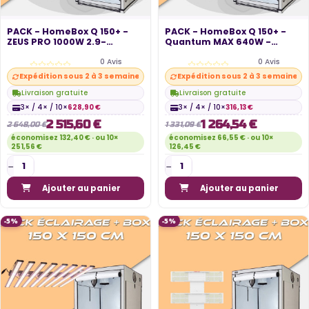
PACK - HomeBox Q 150+ -
PACK - HomeBox Q 150+ -
ZEUS PRO 1000W 2.9-
Quantum MAX 640W -
console
programmateur
0 Avis
0 Avis
Expédition sous 2 à 3 semaines
Expédition sous 2 à 3 semaines
Livraison gratuite
Livraison gratuite
3× / 4× / 10×
628,90 €
3× / 4× / 10×
316,13 €
2 515,60 €
1 264,54 €
2 648,00 €
1 331,09 €
économisez 132,40 € · ou 10×
économisez 66,55 € · ou 10×
251,56 €
126,45 €
Ajouter au panier
Ajouter au panier
-5%
-5%