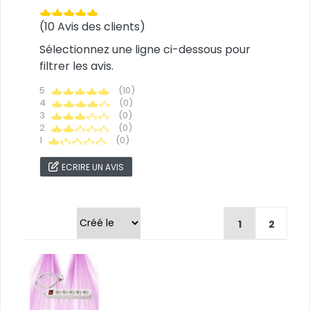
(10 Avis des clients)
Sélectionnez une ligne ci-dessous pour
filtrer les avis.
5
(10)
4
(0)
3
(0)
2
(0)
1
(0)
ECRIRE UN AVIS
Trier par
1
2