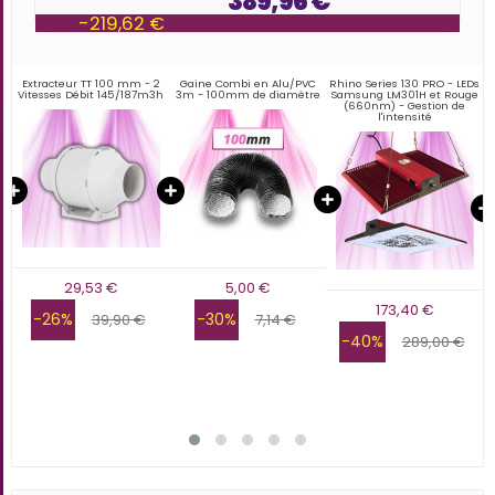
389,96 €
-219,62 €
 cm
Extracteur TT 100 mm - 2
Gaine Combi en Alu/PVC
Rhino Series 130 PRO - LEDs
Vitesses Débit 145/187m3h
3m - 100mm de diamètre
Samsung LM301H et Rouge
(660nm) - Gestion de
l'intensité
29,53 €
5,00 €
173,40 €
-26%
-30%
39,90 €
7,14 €
-40%
289,00 €