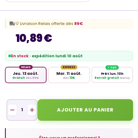
💡 Livraison Relais offerte dès
89€
10,89 €
En stock
· expédition lundi 10 août
RELAIS
EXPRESS
Jeu. 13 août.
Mar. 11 août.
Prêt lun. 10h
Retrait gratuit
Nancy
Gratuit
dès 89€
dès
10€
AJOUTER AU PANIER
Êtes-vous un professionnel ?