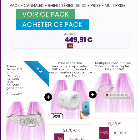
PACK - CANNALED - RHINO SÉRIES 130 X2 - PRISE - MULTIPRISE
VOIR CE PACK
ACHETER CE PACK
473,59 €
449,91 €
-5%
Prise connectée
Multiprise avec 5 prises -
Rhino
minuteur/temporisateur
Câble 1m - Interrupteur -
x 2
Series 130
WIFI avec contrôle de la
MAX 3500W
V4 -
consommation - Compatible
Panneau
LED 16A
horticole
LEDs
nouvelle
génération
-
CannaLED
10,35 €
21,76 €
-5%
10,89 €
-5%
22,90 €