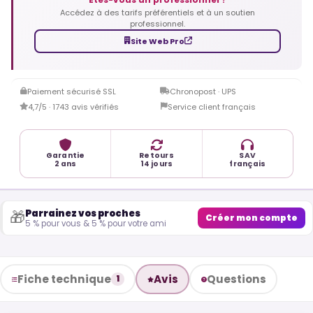
Accédez à des tarifs préférentiels et à un soutien
professionnel.
Site Web Pro
Paiement sécurisé SSL
Chronopost · UPS
4,7/5 · 1743 avis vérifiés
Service client français
Garantie
Retours
SAV
2 ans
14 jours
français
Parrainez vos proches
🎁
Créer mon compte
5 % pour vous & 5 % pour votre ami
Fiche technique
Avis
Questions
1