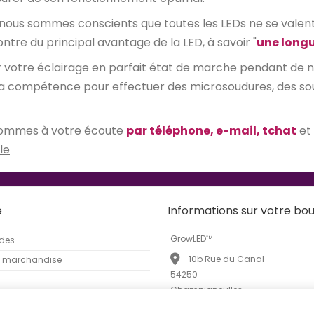
 nous sommes conscients que toutes les LEDs ne se valent p
ontre du principal avantage de la LED, à savoir "
une longu
er votre éclairage en parfait état de marche pendant de
la compétence pour effectuer des microsoudures, des soudu
s sommes à votre écoute
par téléphone, e-mail, tchat
et
le
e
Informations sur votre bou
GrowLED™
des
10b Rue du Canal
e marchandise
54250
Champigneulles
FRANCE