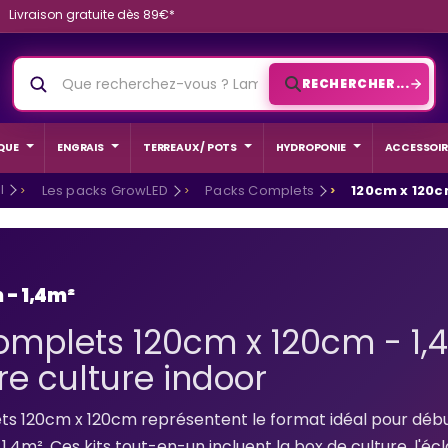
Livraison gratuite dès 89€*
RECHERCHER...
QUE
ENGRAIS
TERREAUX / POTS
HYDROPONIE
ACCESSOIR
l
Les packs GrowLED
Packs Complets
120cm x 120c
 - 1,4m²
mplets 120cm x 120cm - 1,4
re culture indoor
ts 120cm x 120cm représentent le format idéal pour déb
1,4m². Ces kits tout-en-un incluent la box de culture, l'écl