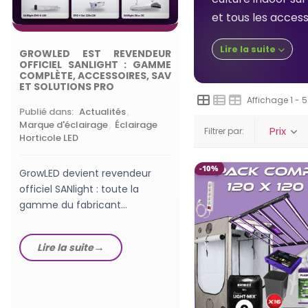
et tous les acces
QUELLE PUISSANCE
LED HORTICOLE 
Lire la suite
DÉBUTANT EN GROW
GROWLED EST REVENDEUR
OFFICIEL SANLIGHT : GAMME
COMPLÈTE, ACCESSOIRES, SAV
Publié dans:
Lampes
ET SOLUTIONS PRO
horticoles LEDs
,
Choisi
Affichage 1 - 5
Lampe de Culture
Publié dans:
Actualités
,
Marque d'éclairage
,
Éclairage
Prix
Filtrer par:
Horticole LED
Quelle puissance de
horticole pour début
-10%
réels, W/m², PPFD, su
GrowLED devient revendeur
60x60 : le guide Grow
officiel SANlight : toute la
gamme du fabricant
Lire la suite
autrichien en stock, des
luminaires EVO aux...
Lire la suite