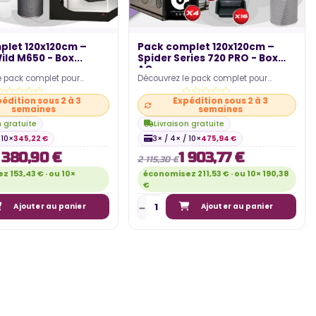
plet 120x120cm –
Pack complet 120x120cm –
ld M650 - Box...
Spider Series 720 PRO - Box
AQ...
e pack complet pour
Découvrez le pack complet pour
einement en intérieur ! Ce
cultiver sereinement en intérieur ! Ce
édition sous 2 à 3
Expédition sous 2 à 3
end un…
pack comprend un…
semaines
semaines
n gratuite
Livraison gratuite
 10×
345,22 €
3× / 4× / 10×
475,94 €
 380,90 €
1 903,77 €
2 115,30 €
 153,43 € · ou 10×
économisez 211,53 € · ou 10× 190,38
€
Ajouter au panier
Ajouter au panier