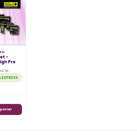
LAMPE HORTICOLE LED ?
ticoles
Publié dans:
Informations sur la
LED horticole
plet des
L'article traite de la
rticoles LED
consommation électrique liée à
s les
l'utilisation d'une lampe horticole
RO
LED pour la culture en...
et -
igh Pro
ut le
Lire la suite
re réussie
n EXPRESS disponible
 panier