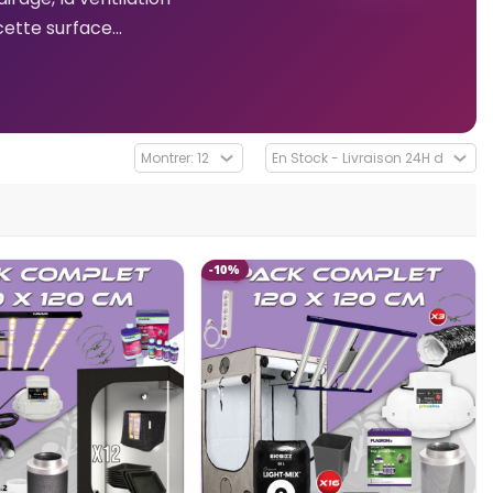
tte surface...
-10%