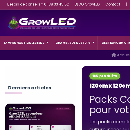
Besoin de conseils ? 01 88 33 45 52
BLOG GrowLED
Contact
|
LAMPES HORTICOLES LEDS
CHAMBRE DE CULTURE
GESTION CLIMATI
Accuei
5 produits
120cm x 120cm
Derniers articles
Packs Co
pour vot
Les packs comple
culture indoor sur 