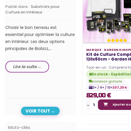
Publié dans:
Substrats pour
Publié dans:
Lampes hor
Culture en Intérieur
LEDs
Choisir le bon terreau est
Dans notre guide com
essentiel pour optimiser la culture
meilleurs éclairages ho
en intérieur. Les deux options
de 2024, nous exploron
principales de Biobizz,...
options les plus...
MARQUE ·
GARDEN HIGHP
Kit de Culture Compl
120x60cm - Garden H
Lire la suite
Lire la suite
Tout-en-un : Comprend to
nécessaire pour une cultu
En stock - Expéditio
en intérieur, de…
Livraison gratuite
3× / 4× / 10×
207,25 €
829,00 €
Ajouter au
VOIR TOUT
Mots-clés