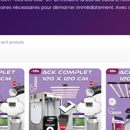
soires nécessaires pour démarrer immédiatement. Avec ce
 DE LAMPE
POUR UN
 ?
r sa
 de 5 produits
CAMÉRA DE CULTURE WIFI
 lampe LED
VIVOSUN GROW CAM 6MM 2K
QHD
er ? Watts
-10%
-10%
rface
Publié dans:
Actualités
LED pour...
Marre de l'anxiété quand tu
t'absentes de ta culture ? La
Caméra de Culture WiFi
VIVOSUN Grow Cam 6mm 2K
QHD te...
Lire la suite