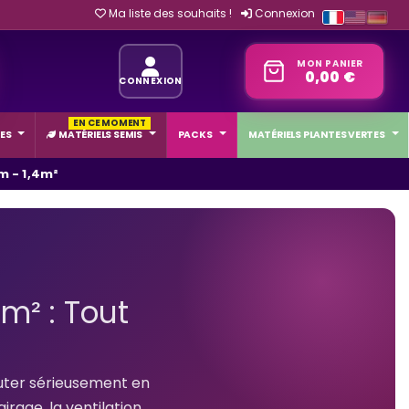
Ma liste des souhaits !
Connexion
MON PANIER
0,00 €
CONNEXION
EN CE MOMENT
ES
MATÉRIELS SEMIS
PACKS
MATÉRIELS PLANTES VERTES
m - 1,4m²
m² : Tout
uter sérieusement en
airage, la ventilation