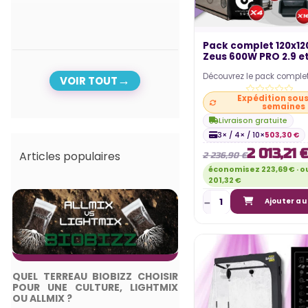
Pack complet 120x1
Zeus 600W PRO 2.9 e
-...
Découvrez le pack comple
VOIR TOUT
cultiver sereinement en int
Expédition sous 
pack comprend un…
semaines
Livraison gratuite
3× / 4× / 10×
503,30 €
2 013,21 
Articles populaires
2 236,90 €
économisez 223,69 € · o
201,32 €
Ajouter au
QUEL TERREAU BIOBIZZ CHOISIR
TOP 5 DES ME
POUR UNE CULTURE, LIGHTMIX
ÉCLAIRAGES HORTI
OU ALLMIX ?
2024 - GUIDE COMPL