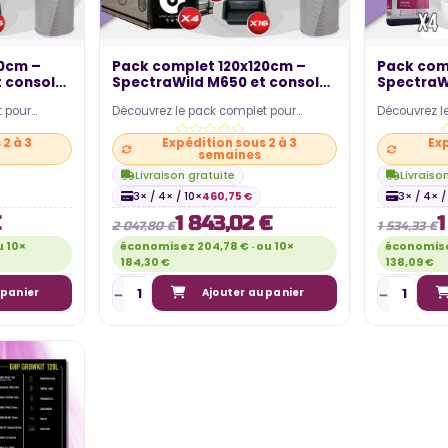
20cm –
Pack complet 120x120cm –
Pack com
t console
SpectraWild M650 et console
SpectraWi
-...
t pour
Découvrez le pack complet pour
Découvrez l
érieur ! Ce
cultiver sereinement en intérieur ! Ce
cultiver ser
2 à 3
Expédition sous 2 à 3
Exp
pack comprend un…
pack compr
semaines
Livraison gratuite
Livraiso
3× / 4× / 10×
460,75 €
3× / 4× /
€
1 843,02 €
1
2 047,80 €
1 534,33 €
u 10×
économisez 204,78 € · ou 10×
économisez
184,30 €
138,09 €
 panier
Ajouter au panier
ILLEURS
COLES LED
QUEL EST LE COÛT ÉLECTRIQUE
ET
LIÉ À LA CONSOMMATION DE MA