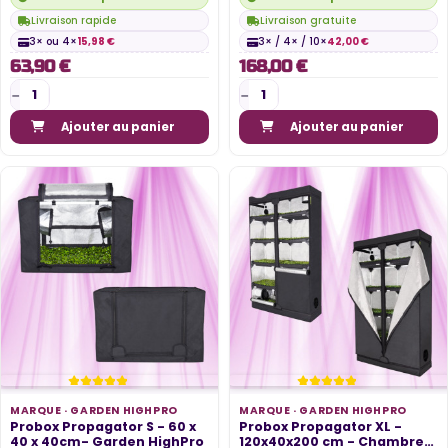
Livraison rapide
Livraison gratuite
3× ou 4×
15,98 €
3× / 4× / 10×
42,00 €
63,90 €
168,00 €
Ajouter au panier
Ajouter au panier
MARQUE ·
GARDEN HIGHPRO
MARQUE ·
GARDEN HIGHPRO
Probox Propagator S - 60 x
Probox Propagator XL -
40 x 40cm- Garden HighPro
120x40x200 cm - Chambre