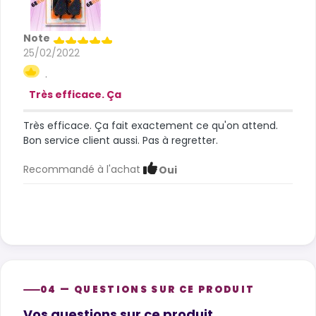
Note
25/02/2022
.
Très efficace. Ça
Très efficace. Ça fait exactement ce qu'on attend.
Bon service client aussi. Pas à regretter.
Recommandé à l'achat
Oui
04 — QUESTIONS SUR CE PRODUIT
Product questions
Vos questions sur ce produit