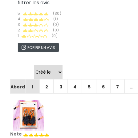
filtrer les avis.
5
(30)
4
(1)
3
(0)
2
(0)
1
(0)
ECRIRE UN AVIS
Trier par
Abord
1
2
3
4
5
6
7
...
Note