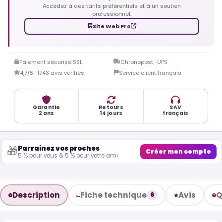
Accédez à des tarifs préférentiels et à un soutien
professionnel.
Site Web Pro
Paiement sécurisé SSL
Chronopost · UPS
4,7/5 · 1743 avis vérifiés
Service client français
Garantie
Retours
SAV
2 ans
14 jours
français
Parrainez vos proches
🎁
Créer mon compte
5 % pour vous & 5 % pour votre ami
Description
Fiche technique
Avis
Q
6