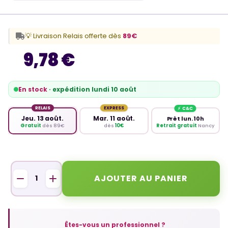
💡 Livraison Relais offerte dès
89€
9,78 €
En stock
· expédition lundi 10 août
RELAIS
EXPRESS
Jeu. 13 août.
Mar. 11 août.
Prêt lun. 10h
Retrait gratuit
Nancy
Gratuit
dès 89€
dès
10€
AJOUTER AU PANIER
Êtes-vous un professionnel ?