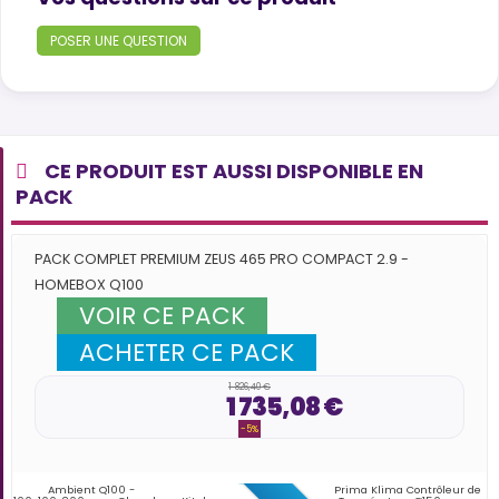
POSER UNE QUESTION
CE PRODUIT EST AUSSI DISPONIBLE EN
PACK
PACK COMPLET PREMIUM ZEUS 465 PRO COMPACT 2.9 -
HOMEBOX Q100
VOIR CE PACK
ACHETER CE PACK
1 826,40 €
1 735,08 €
-5%
ème
Ambient Q100 -
Prima Klima Contrôleur de
G