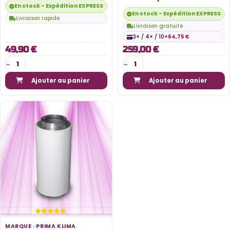
– 2200m³/h
En stock - Expédition EXPRESS disponible
En stock - Expédition EXPRESS di
Livraison rapide
Livraison gratuite
3× / 4× / 10×
64,75 €
49,90 €
259,00 €
Ajouter au panier
Ajouter au panier
MARQUE ·
PRIMA KLIMA