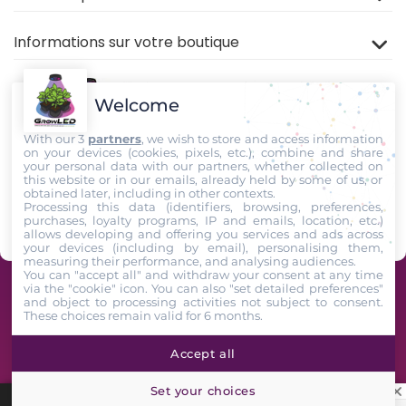
Informations sur votre boutique
Welcome
With our 3
partners
, we wish to store and access information
on your devices (cookies, pixels, etc.), combine and share
your personal data with our partners, whether collected on
this website or in our emails, already held by some of us, or
Rejoignez nous sur
TIKTOK
,
Youtube
et
Facebook
!
obtained later, including in other contexts.
Processing this data (identifiers, browsing, preferences,
purchases, loyalty programs, IP and emails, location, etc.)
Suivez-Nous
allows developing and offering you services and ads across
your devices (including by email), personalising them,
measuring their performance, and analysing audiences.
You can "accept all" and withdraw your consent at any time
via the "cookie" icon
. You can also "set detailed preferences"
GrowLED - Équipe de passionnés horticoles à votre service depuis 2009 -
and object to processing activities not subject to consent.
These choices remain valid for 6 months.
2026. All Rights Reserved
Accept all
Set your choices
★
Avis clients GrowLED : 4,7/5 sur 1743 avis vérifiés King-Avis