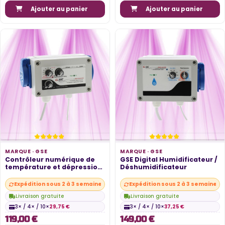
Ajouter au panier
Ajouter au panier
MARQUE ·
GSE
MARQUE ·
GSE
Contrôleur numérique de
GSE Digital Humidificateur /
température et dépression
Déshumidificateur
- GSE
Expédition sous 2 à 3 semaines
Expédition sous 2 à 3 semaines
Livraison gratuite
Livraison gratuite
3× / 4× / 10×
29,75 €
3× / 4× / 10×
37,25 €
119,00 €
149,00 €