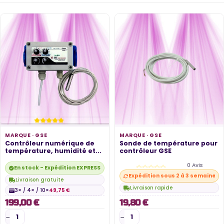
MARQUE ·
GSE
MARQUE ·
GSE
Contrôleur numérique de
Sonde de température pour
température, humidité et...
contrôleur GSE
0 Avis
En stock - Expédition EXPRESS disponible
Expédition sous 2 à 3 semaines
Livraison gratuite
Livraison rapide
3× / 4× / 10×
49,75 €
199,00 €
19,80 €