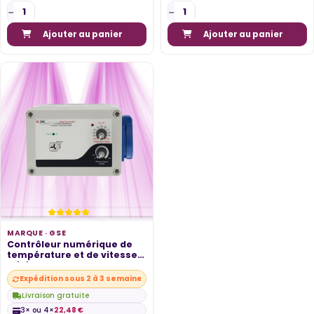
Ajouter au panier
Ajouter au panier
MARQUE ·
GSE
Contrôleur numérique de
température et de vitesse
minimum...
Expédition sous 2 à 3 semaines
Livraison gratuite
3× ou 4×
22,48 €