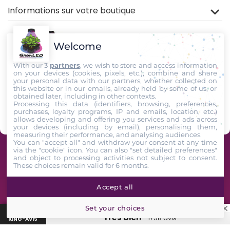
Informations sur votre boutique
Welcome
With our 3
partners
, we wish to store and access information
on your devices (cookies, pixels, etc.), combine and share
your personal data with our partners, whether collected on
this website or in our emails, already held by some of us, or
Rejoignez nous sur
TIKTOK
,
Youtube
et
Facebook
!
obtained later, including in other contexts.
Processing this data (identifiers, browsing, preferences,
purchases, loyalty programs, IP and emails, location, etc.)
Suivez-Nous
allows developing and offering you services and ads across
your devices (including by email), personalising them,
measuring their performance, and analysing audiences.
You can "accept all" and withdraw your consent at any time
via the "cookie" icon
. You can also "set detailed preferences"
GrowLED - Équipe de passionnés horticoles à votre service depuis 2009 -
and object to processing activities not subject to consent.
These choices remain valid for 6 months.
2026. All Rights Reserved
Accept all
Set your choices
★
Avis clients GrowLED : 4,7/5 sur 1743 avis vérifiés King-Avis
“Très bien”
1758 avis
KING-AVIS