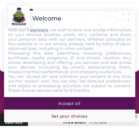
Welcome
With our 3
partners
, we wish to store and access information
on your devices (cookies, pixels, etc.), combine and share
your personal data with our partners, whether collected on
this website or in our emails, already held by some of us, or
Rejoignez nous sur
TIKTOK
,
Youtube
et
Facebook
!
obtained later, including in other contexts.
Processing this data (identifiers, browsing, preferences,
purchases, loyalty programs, IP and emails, location, etc.)
Suivez-Nous
allows developing and offering you services and ads across
your devices (including by email), personalising them,
measuring their performance, and analysing audiences.
You can "accept all" and withdraw your consent at any time
via the "cookie" icon
. You can also "set detailed preferences"
GrowLED - Équipe de passionnés horticoles à votre service depuis 2009 -
and object to processing activities not subject to consent.
These choices remain valid for 6 months.
2026. All Rights Reserved
Accept all
Set your choices
★
Avis clients GrowLED : 4,7/5 sur 1743 avis vérifiés King-Avis
“Très bien”
1756 avis
KING-AVIS
Lampe, box, engrais, marque…
🔍