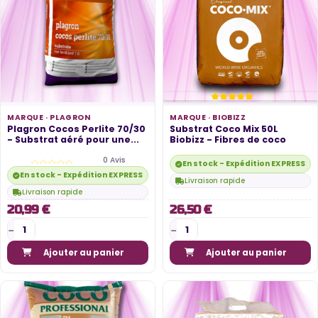
MARQUE ·
PLAGRON
MARQUE ·
BIOBIZZ
Plagron Cocos Perlite 70/30
Substrat Coco Mix 50L
- Substrat aéré pour une...
Biobizz - Fibres de coco
0 Avis
En stock - Expédition EXPRESS di
En stock - Expédition EXPRESS disponible
Livraison rapide
Livraison rapide
20,99 €
26,50 €
Ajouter au panier
Ajouter au panier