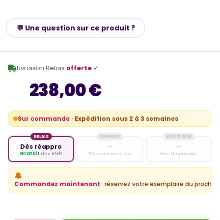
💬 Une question sur ce produit ?
Livraison Relais
offerte
✓
238,00 €
Sur commande
· Expédition sous 2 à 3 semaines
RELAIS
EXPRESS
BOUTIQUE
Dès réappro
—
—
Gratuit
dès 89€
Réservé au stock
Non disponible
🔔
Commandez maintenant
· réservez votre exemplaire du prochain