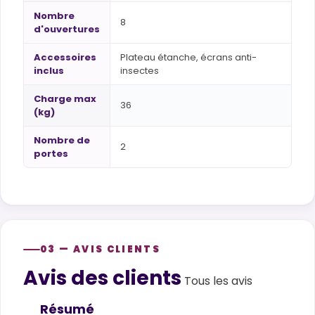
Nombre
8
d'ouvertures
Accessoires
Plateau étanche, écrans anti-
inclus
insectes
Charge max
36
(kg)
Nombre de
2
portes
03 — AVIS CLIENTS
Avis des clients
Customer reviews
Tous les avis
Résumé