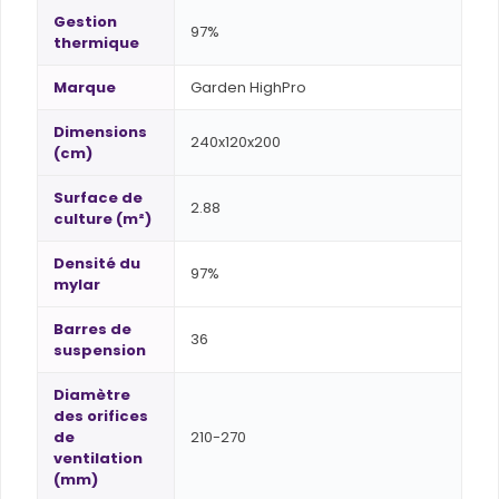
Gestion
97%
thermique
Marque
Garden HighPro
Dimensions
240x120x200
(cm)
Surface de
2.88
culture (m²)
Densité du
97%
mylar
Barres de
36
suspension
Diamètre
des orifices
de
210-270
ventilation
(mm)