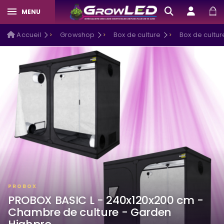
MENU
Accueil
Growshop
Box de culture
Box de cultu
PROBOX
PROBOX BASIC L - 240x120x200 cm -
Chambre de culture - Garden