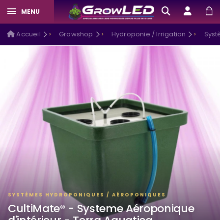
MENU
Accueil
Growshop
Hydroponie / Irrigation
Syst
SYSTÈMES HYDROPONIQUES / AÉROPONIQUES
CultiMate® - Systeme Aéroponique