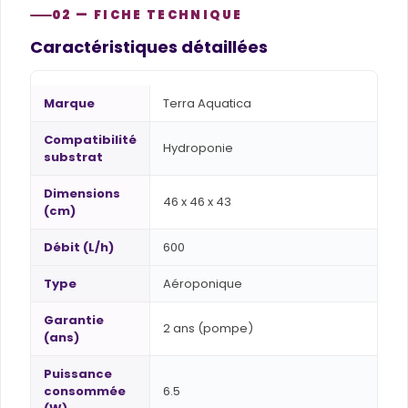
02 — FICHE TECHNIQUE
Caractéristiques détaillées
Marque
Terra Aquatica
Compatibilité
Hydroponie
substrat
Dimensions
46 x 46 x 43
(cm)
Débit (L/h)
600
Type
Aéroponique
Garantie
2 ans (pompe)
(ans)
Puissance
consommée
6.5