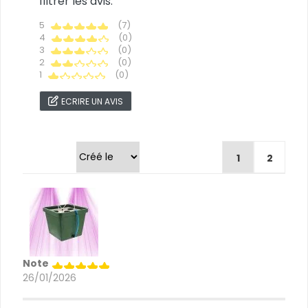
filtrer les avis.
5
(7)
4
(0)
3
(0)
2
(0)
1
(0)
ECRIRE UN AVIS
Trier par
1
2
Note
26/01/2026