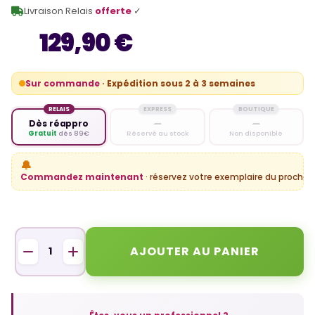
Livraison Relais
offerte
✓
129,90 €
Sur commande
· Expédition sous 2 à 3 semaines
RELAIS
EXPRESS
BOUTIQUE
Dès réappro
—
—
Gratuit
dès 89€
Réservé au stock
Non disponible
🔔
Commandez maintenant
· réservez votre exemplaire du prochain
AJOUTER AU PANIER