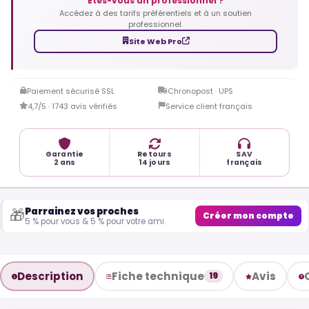
Êtes-vous un professionnel ?
Accédez à des tarifs préférentiels et à un soutien
professionnel.
Site Web Pro
Paiement sécurisé SSL
Chronopost · UPS
4,7/5 · 1743 avis vérifiés
Service client français
Garantie
Retours
SAV
2 ans
14 jours
français
Parrainez vos proches
🎁
Créer mon compte
5 % pour vous & 5 % pour votre ami
Description
Fiche technique
Avis
19