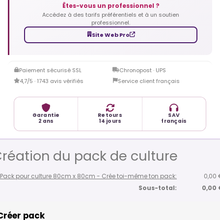
Êtes-vous un professionnel ?
Accédez à des tarifs préférentiels et à un soutien
professionnel.
Site Web Pro
Paiement sécurisé SSL
Chronopost · UPS
4,7/5 · 1743 avis vérifiés
Service client français
Garantie
Retours
SAV
2 ans
14 jours
français
réation du pack de culture
x Pack pour culture 80cm x 80cm - Crée toi-même ton pack:
0,00 
Sous-total:
0,00 
Créer pack