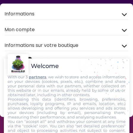
Informations
Mon compte
Informations sur votre boutique
Welcome
With our 3
partners
, we wish to store and access information
on your devices (cookies, pixels, etc.), combine and share
your personal data with our partners, whether collected on
this website or in our emails, already held by some of us, or
Rejoignez nous sur
TIKTOK
,
Youtube
et
Facebook
!
obtained later, including in other contexts.
Processing this data (identifiers, browsing, preferences,
purchases, loyalty programs, IP and emails, location, etc.)
Suivez-Nous
allows developing and offering you services and ads across
your devices (including by email), personalising them,
measuring their performance, and analysing audiences.
You can "accept all" and withdraw your consent at any time
via the "cookie" icon
. You can also "set detailed preferences"
GrowLED - Équipe de passionnés horticoles à votre service depuis 2009 -
and object to processing activities not subject to consent.