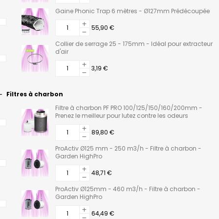
Gaine Phonic Trap 6 mètres - Ø127mm Prédécoupée
55,90 €
Collier de serrage 25 - 175mm - Idéal pour extracteur
d'air
3,19 €
Filtres à charbon
Filtre à charbon PF PRO 100/125/150/160/200mm -
Prenez le meilleur pour lutez contre les odeurs
89,80 €
ProActiv Ø125 mm - 250 m3/h - Filtre à charbon -
Garden HighPro
48,71 €
ProActiv Ø125mm - 460 m3/h - Filtre à charbon -
Garden HighPro
64,49 €