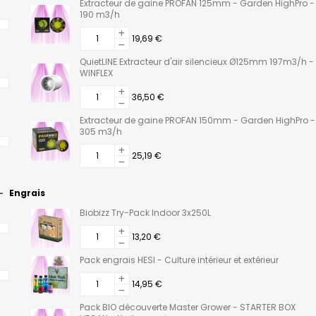
Extracteur de gaine PROFAN 125mm - Garden HighPro -
190 m3/h
19,69 €
QuietLINE Extracteur d'air silencieux Ø125mm 197m3/h -
WINFLEX
36,50 €
Extracteur de gaine PROFAN 150mm - Garden HighPro -
305 m3/h
25,19 €
Engrais
Biobizz Try-Pack Indoor 3x250L
13,20 €
Pack engrais HESI - Culture intérieur et extérieur
14,95 €
Pack BIO découverte Master Grower - STARTER BOX