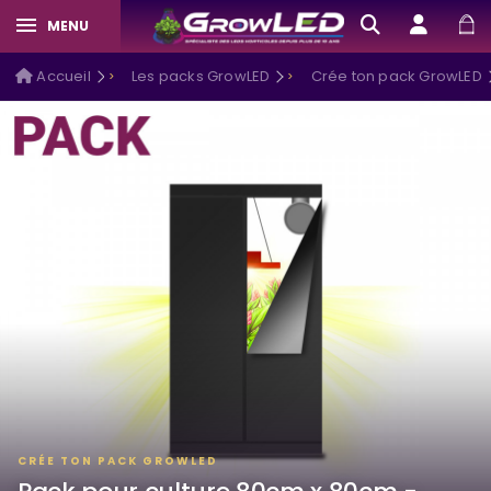
MENU
Accueil
Les packs GrowLED
Crée ton pack GrowLED
CRÉE TON PACK GROWLED