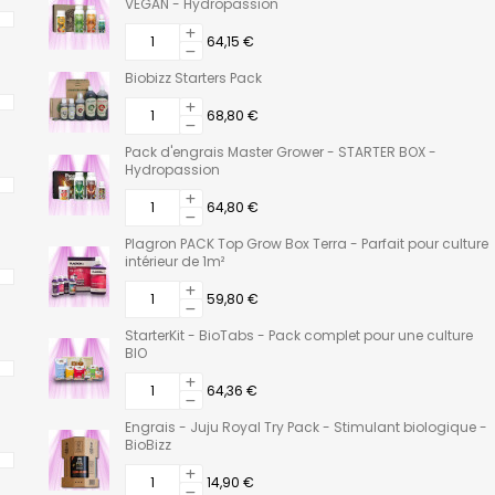
VEGAN - Hydropassion
64,15 €
Biobizz Starters Pack
68,80 €
Pack d'engrais Master Grower - STARTER BOX -
Hydropassion
64,80 €
Plagron PACK Top Grow Box Terra - Parfait pour culture
intérieur de 1m²
59,80 €
StarterKit - BioTabs - Pack complet pour une culture
BIO
64,36 €
Engrais - Juju Royal Try Pack - Stimulant biologique -
BioBizz
14,90 €