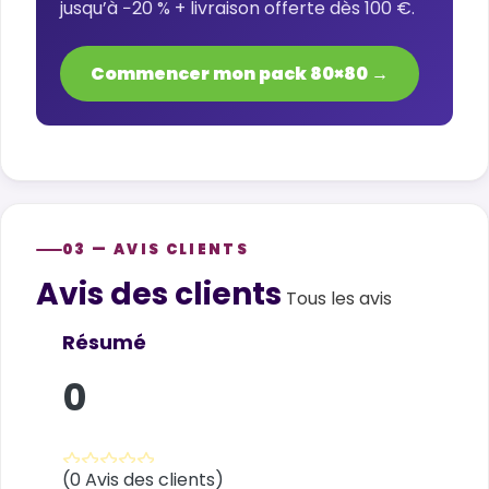
jusqu’à −20 % + livraison offerte dès 100 €.
Commencer mon pack 80×80 →
03 — AVIS CLIENTS
Avis des clients
Customer reviews
Tous les avis
Résumé
0
(0 Avis des clients)