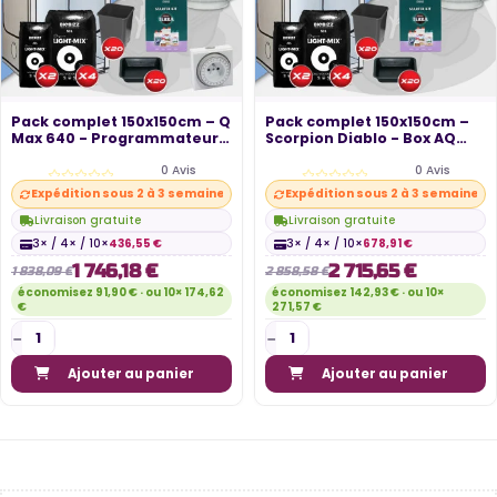
Pack complet 150x150cm – Q
Pack complet 150x150cm –
Max 640 - Programmateur -
Scorpion Diablo - Box AQ
Box...
150+ -...
0 Avis
0 Avis
Expédition sous 2 à 3 semaines
Expédition sous 2 à 3 semaines
Livraison gratuite
Livraison gratuite
3× / 4× / 10×
436,55 €
3× / 4× / 10×
678,91 €
1 746,18 €
2 715,65 €
1 838,09 €
2 858,58 €
économisez 91,90 € · ou 10× 174,62
économisez 142,93 € · ou 10×
€
271,57 €
Ajouter au panier
Ajouter au panier