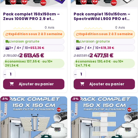
Pack complet 150x150cm –
Pack complet 150x150cm –
Zeus 1000W PRO 2.9 et
SpectraWild L900 PRO et
console -...
console...
0 Avis
0 Avis
Expédition sous 2 à 3 semaines
Expédition sous 2 à 3 semaines
Livraison gratuite
Livraison gratuite
3× / 4× / 10×
653,36 €
3× / 4× / 10×
619,38 €
2 613,45 €
2 477,51 €
2 751,00 €
2 607,91 €
économisez 137,55 € · ou 10×
économisez 130,40 € · ou 10×
261,34 €
247,75 €
Ajouter au panier
Ajouter au panier
-5%
-5%