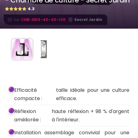
- Chambre de culture - Secret Jardin
4.3
·
CHB-HDS-40-40-120
Secret Jardin
Réf.
Efficacité
taille idéale pour une culture
compacte :
efficace.
Réflexion
haute réflexion + 98 % d'argent
améliorée :
à l'intérieur.
Installation
assemblage convivial pour une