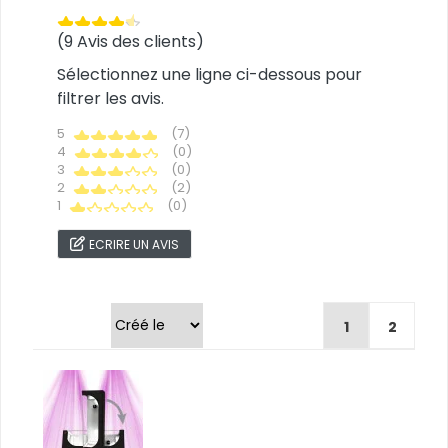
(9 Avis des clients)
Sélectionnez une ligne ci-dessous pour
filtrer les avis.
5
(7)
4
(0)
3
(0)
2
(2)
1
(0)
ECRIRE UN AVIS
Trier par
1
2