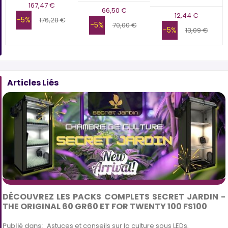
167,47 €
66,50 €
12,44 €
-5%
176,28 €
-5%
70,00 €
-5%
13,09 €
Articles Liés
DÉCOUVREZ LES PACKS COMPLETS SECRET JARDIN -
THE ORIGINAL 60 GR60 ET FOR TWENTY 100 FS100
Publié dans:
Astuces et conseils sur la culture sous LEDs
,