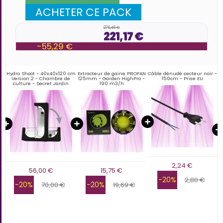
ACHETER CE PACK
276,46 €
221,17 €
-55,29 €
7
Hydro Shoot - 40x40x120 cm
Extracteur de gaine PROFAN
Câble dénudé secteur noir -
B
Version 2 - Chambre de
125mm - Garden HighPro -
150cm - Prise EU
culture - Secret Jardin
190 m3/h
2,24 €
56,00 €
15,75 €
-20%
2,80 €
-20%
-20%
70,00 €
19,69 €