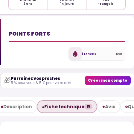
Garantie
Retours
SAV
2 ans
14 jours
français
POINTS FORTS
Non
ÉTANCHE
Parrainez vos proches
🎁
Créer mon compte
5 % pour vous & 5 % pour votre ami
Description
Fiche technique
Avis
Qu
15