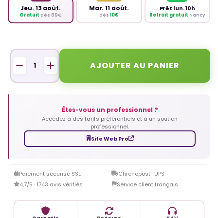
Jeu. 13 août.
Mar. 11 août.
Prêt lun. 10h
Retrait gratuit
Nancy
Gratuit
dès 89€
dès
10€
AJOUTER AU PANIER
Êtes-vous un professionnel ?
Accédez à des tarifs préférentiels et à un soutien
professionnel.
Site Web Pro
Paiement sécurisé SSL
Chronopost · UPS
4,7/5 · 1743 avis vérifiés
Service client français