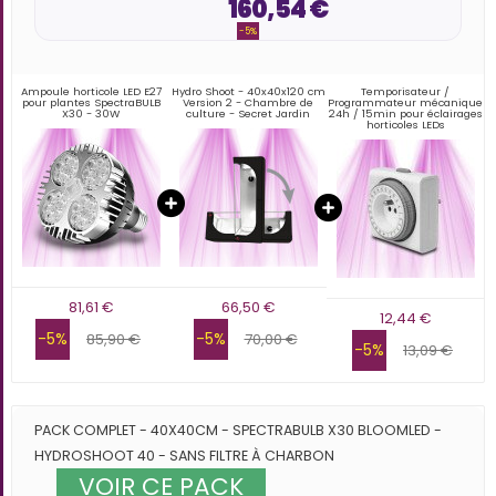
160,54 €
-5%
Ampoule horticole LED E27
Hydro Shoot - 40x40x120 cm
Temporisateur /
pour plantes SpectraBULB
Version 2 - Chambre de
Programmateur mécanique
X30 - 30W
culture - Secret Jardin
24h / 15min pour éclairages
horticoles LEDs
81,61 €
66,50 €
12,44 €
-5%
-5%
85,90 €
70,00 €
-5%
13,09 €
PACK COMPLET - 40X40CM - SPECTRABULB X30 BLOOMLED -
HYDROSHOOT 40 - SANS FILTRE À CHARBON
VOIR CE PACK