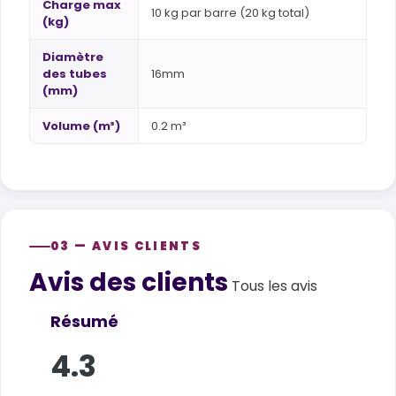
Charge max
10 kg par barre (20 kg total)
(kg)
Diamètre
des tubes
16mm
(mm)
Volume (m³)
0.2 m³
03 — AVIS CLIENTS
Avis des clients
Customer reviews
Tous les avis
Résumé
4.3