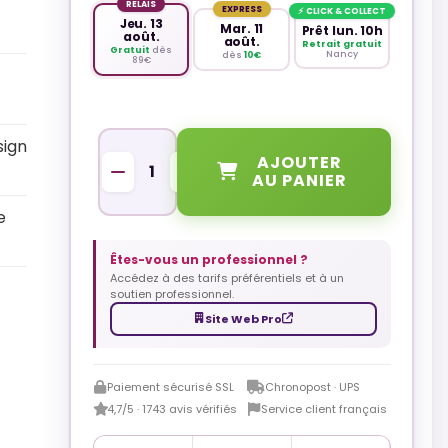
RELAIS
EXPRESS
⚡ CLICK & COLLECT
Jeu. 13
Mar. 11
Prêt lun. 10h
août.
août.
Retrait gratuit
Gratuit
dès
Nancy
dès
10€
89€
sign
QUANTITÉ
AJOUTER
AU PANIER
e
Êtes-vous un professionnel ?
Accédez à des tarifs préférentiels et à un
soutien professionnel.
Site Web Pro
Paiement sécurisé SSL
Chronopost · UPS
4,7/5 · 1743 avis vérifiés
Service client français