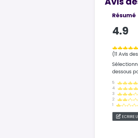
Avis de
Résumé
4.9
(11 Avis de
Sélectionn
dessous pou
5
4
3
2
1
ECRIRE U