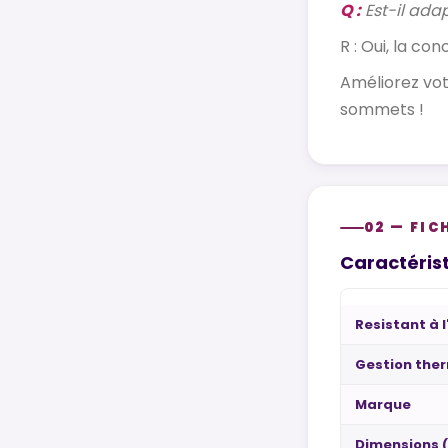
Q :
Est-il ada
R : Oui, la c
Améliorez vot
sommets !
02 — FIC
Caractérist
Resistant à 
Gestion the
Marque
Dimensions 