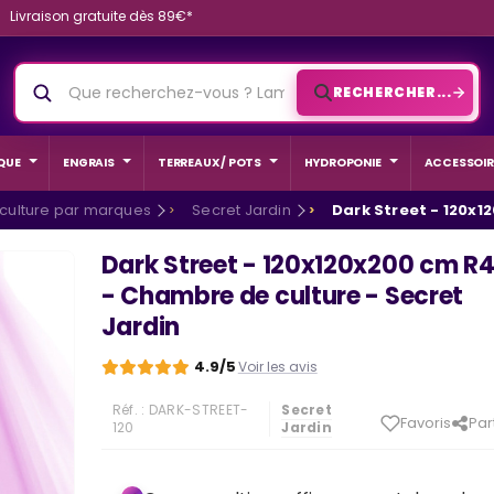
Livraison gratuite dès 89€*
RECHERCHER...
QUE
ENGRAIS
TERREAUX / POTS
HYDROPONIE
ACCESSOIR
 culture par marques
Secret Jardin
Dark Street - 120x1
Dark Street - 120x120x200 cm R
- Chambre de culture - Secret
Jardin
4.9/5
Voir les avis
Réf. :
DARK-STREET-
Secret
Favoris
Par
120
Jardin