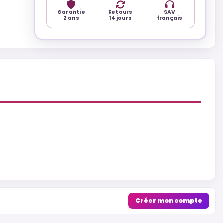
Garantie
Retours
SAV
2 ans
14 jours
français
Créer mon compte