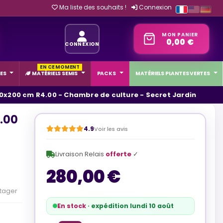
Ma liste des souhaits !
Connexion
MON PANIER
0,00 €
CONNEXION
EN CE MOMENT
ES
MATÉRIELS SEMIS
PACKS
MATÉRIELS PLANTES VERTES
20x200 cm R4.00 - Chambre de culture - Secret Jardin
4.00
4.9
Voir les avis
Livraison Relais
offerte
✓
280,00 €
tager
En stock
· expédition lundi 10 août