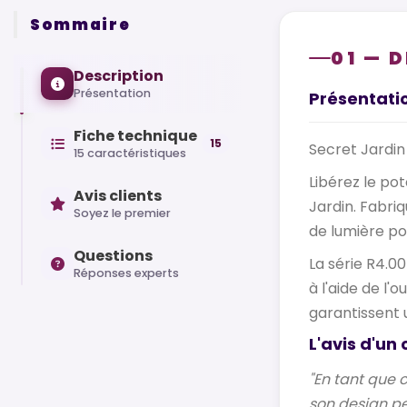
Sommaire
01 — 
Description
Présentation
Présentati
Fiche technique
15
Secret Jardin
15 caractéristiques
Libérez le po
Avis clients
Jardin.
Fabriq
Soyez le premier
de lumière po
Questions
La série R4.0
Réponses experts
à l'aide de l'
garantissent 
L'avis d'un 
"En tant que 
son design pe