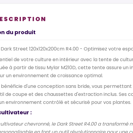
DESCRIPTION
on du produit
 Dark Street 120x120x200cm R4.00 - Optimisez votre espa
tentiel de votre culture en intérieur avec la tente de cul
uée à partir de tissu Mylar M210D, cette tente assure un 
ur un environnement de croissance optimal.
0 bénéficie d'une conception sans bride, vous permettant
outil de coupe et des chaussettes d'extraction inclus.
Ses ca
un environnement contrôlé et sécurisé pour vos plantes.
cultivateur :
cultivateur chevronné, le Dark Street R4.00 a transformé m
rsonnalisable en font un outil révolutionnaire pour une c