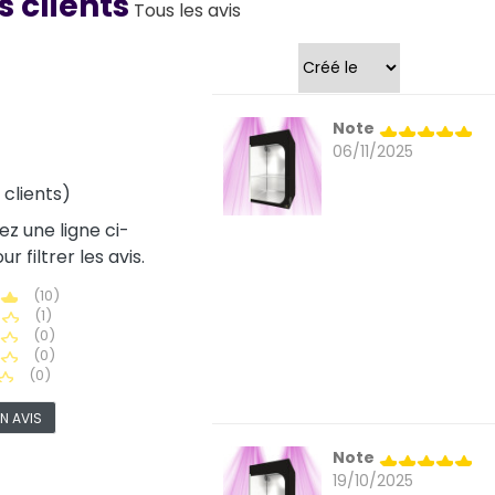
s clients
Tous les avis
Trier par
Note
06/11/2025
s clients)
ez une ligne ci-
r filtrer les avis.
(10)
(1)
(0)
(0)
(0)
N AVIS
Note
19/10/2025