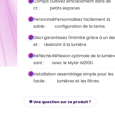
Compa
cultivez efficacement dans de
ct :
petits espaces.
Personnali
Personnalisez facilement la
sable :
configuration de la tente.
Discr
garantissez l'intimité grâce à un de
et :
résistant à la lumière.
Réfléchis
Réflexion optimale de la lumièr
sant :
avec le Mylar M210D.
Installation
assemblage simple pour les
facile :
lumières et les filtres.
💬 Une question sur ce produit ?