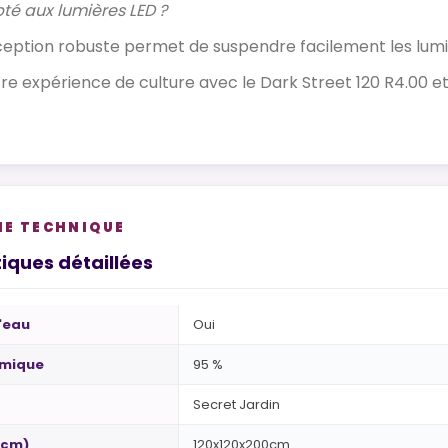
pté aux lumières LED ?
onception robuste permet de suspendre facilement les lumi
re expérience de culture avec le Dark Street 120 R4.00 et
HE TECHNIQUE
iques détaillées
l'eau
Oui
rmique
95 %
Secret Jardin
(cm)
120x120x200cm