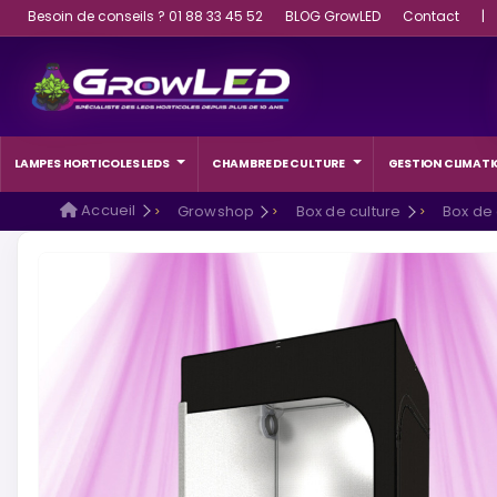
Besoin de conseils ? 01 88 33 45 52
BLOG GrowLED
Contact
|
LAMPES HORTICOLES LEDS
CHAMBRE DE CULTURE
GESTION CLIMATI
Accueil
Growshop
Box de culture
Box de