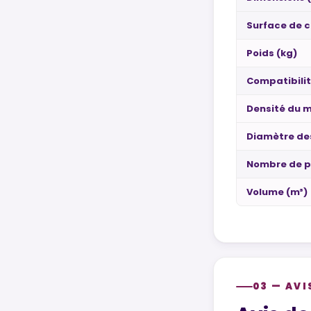
Surface de c
Poids (kg)
Compatibili
Densité du m
Diamètre de
Nombre de p
Volume (m³)
03 — AVI
Customer re