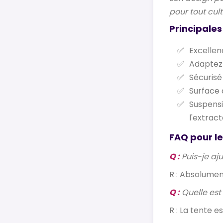
pour tout cult
Principales
Excellen
Adaptez 
Sécurisé 
Surface 
Suspensi
l'extract
FAQ pour le
Q :
Puis-je aju
R : Absolumen
Q :
Quelle est
R : La tente e