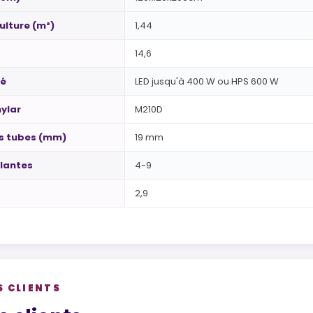
ulture (m²)
1,44
14,6
té
LED jusqu'à 400 W ou HPS 600 W
ylar
M210D
s tubes (mm)
19 mm
lantes
4-9
2,9
S CLIENTS
views