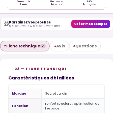
Garantie
Retours
SAV
2 ans
14 jours
français
Parrainez vos proches
🎁
Créer mon compte
5 % pour vous & 5 % pour votre ami
Fiche technique
Avis
Questions
7
02 — FICHE TECHNIQUE
Caractéristiques détaillées
Marque
Secret Jardin
renfort structurel, optimisation de
Fonction
l'espace