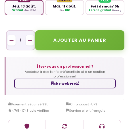
RELAIS
EXPRESS
Jeu. 13 août.
Mar. 11 août.
Prêt demain 10h
Retrait gratuit
Nancy
Gratuit
dès 89€
dès
10€
AJOUTER AU PANIER
Êtes-vous un professionnel ?
Accédez à des tarifs préférentiels et à un soutien
professionnel.
Site Web Pro
Paiement sécurisé SSL
Chronopost · UPS
4,7/5 · 1743 avis vérifiés
Service client français