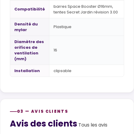
barres Space Booster Ø16mm,
Compatibilité
tentes Secret Jardin révision 3.00
Densité du
Plastique
mylar
Diamètre des
orifices de
16
ventilation
(mm)
Installation
clipsable
03 — AVIS CLIENTS
Avis des clients
Customer reviews
Tous les avis