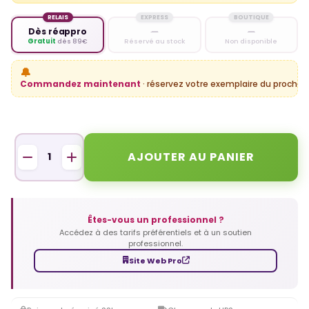
RELAIS
EXPRESS
BOUTIQUE
Dès réappro
—
—
Gratuit
dès 89€
Réservé au stock
Non disponible
🔔
Commandez maintenant
· réservez votre exemplaire du prochain
AJOUTER AU PANIER
Êtes-vous un professionnel ?
Accédez à des tarifs préférentiels et à un soutien
professionnel.
Site Web Pro