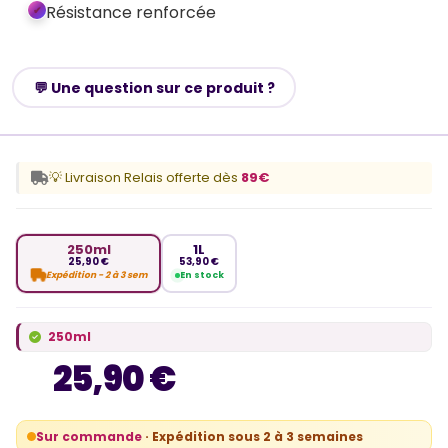
Résistance renforcée
💬 Une question sur ce produit ?
💡 Livraison Relais offerte dès
89€
250ml
1L
25,90 €
53,90 €
Expédition - 2 à 3 sem
En stock
250ml
25,90 €
Sur commande
· Expédition sous 2 à 3 semaines