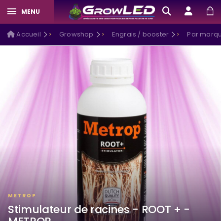
MENU
Accueil
Growshop
Engrais / booster
Par marqu
METROP
Stimulateur de racines - ROOT + -