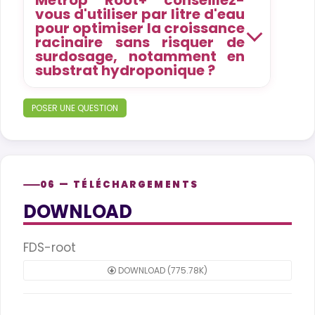
Metrop Root+ conseillez-
vous d'utiliser par litre d'eau
pour optimiser la croissance
racinaire sans risquer de
surdosage, notamment en
substrat hydroponique ?
POSER UNE QUESTION
06 — TÉLÉCHARGEMENTS
DOWNLOAD
FDS-root
DOWNLOAD (775.78K)