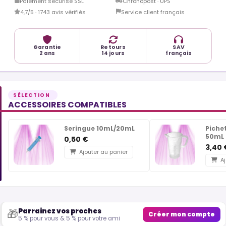
Paiement sécurisé SSL
Chronopost · UPS
4,7/5 · 1743 avis vérifiés
Service client français
Garantie
Retours
SAV
2 ans
14 jours
français
ACCESSOIRES COMPATIBLES
Seringue 10mL/20mL
Piche
50mL
0,50 €
3,40 
Ajouter au panier
Aj
Parrainez vos proches
🎁
Créer mon compte
5 % pour vous & 5 % pour votre ami