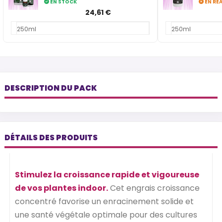
EN STOCK
EN RÉ
24,61 €
250ml
250ml
DESCRIPTION DU PACK
DÉTAILS DES PRODUITS
Stimulez la croissance rapide et vigoureuse
de vos plantes indoor.
Cet engrais croissance
concentré favorise un enracinement solide et
une santé végétale optimale pour des cultures