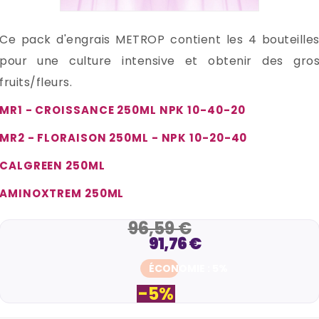
Ce pack d'engrais METROP contient les 4 bouteille
pour une culture intensive et obtenir des gro
fruits/fleurs.
MR1 - CROISSANCE 250ML NPK 10-40-20
MR2 - FLORAISON 250ML - NPK 10-20-40
CALGREEN 250ML
AMINOXTREM 250ML
96,59 €
91,76 €
ÉCONOMIE : 5%
-5%