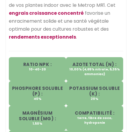
de vos plantes indoor avec le Metrop MR1. Cet
engrais croissance concentré
favorise un
enracinement solide et une santé végétale
optimale pour des cultures robustes et des
rendements exceptionnels
.
RATIO NPK :
AZOTE TOTAL (N) :
10-40-20
10,00% (4,65% nitrate, 5,35%
ammoniac)
PHOSPHORE SOLUBLE
POTASSIUM SOLUBLE
(P) :
(K) :
40%
20%
MAGNÉSIUM
COMPATIBILITÉ :
SOLUBLE (MG) :
terre, fibre de coco,
hydroponie
1,50%