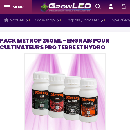
MENU
Accueil
Growshop
Engrais / booster
Type d'en
PACK METROP 250ML - ENGRAIS POUR
CULTIVATEURS PRO TERRE ET HYDRO