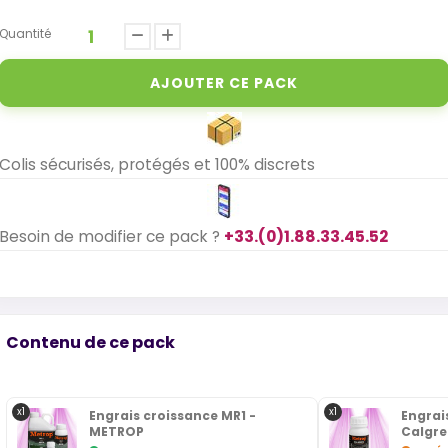
Quantité
AJOUTER CE PACK
Colis sécurisés, protégés et 100% discrets
Besoin de modifier ce pack ?
+33.(0)1.88.33.45.52
Contenu de ce pack
x1
x1
Engrais croissance MR1 -
Engra
METROP
Calgre