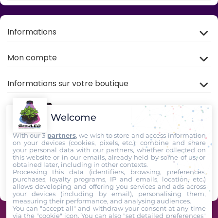
Informations
Mon compte
Informations sur votre boutique
Welcome
With our 3
partners
, we wish to store and access information
on your devices (cookies, pixels, etc.), combine and share
your personal data with our partners, whether collected on
this website or in our emails, already held by some of us, or
Rejoignez nous sur
TIKTOK
,
Youtube
et
Facebook
!
obtained later, including in other contexts.
Processing this data (identifiers, browsing, preferences,
purchases, loyalty programs, IP and emails, location, etc.)
Suivez-Nous
allows developing and offering you services and ads across
your devices (including by email), personalising them,
measuring their performance, and analysing audiences.
You can "accept all" and withdraw your consent at any time
via the "cookie" icon
. You can also "set detailed preferences"
GrowLED - Équipe de passionnés horticoles à votre service depuis 2009 -