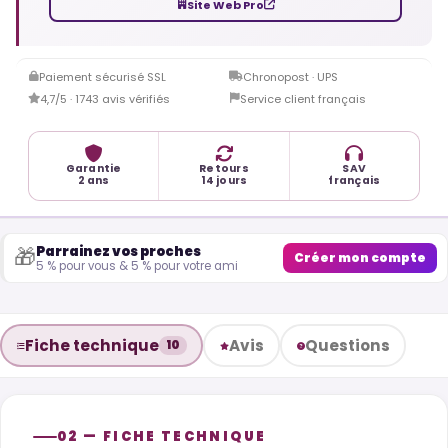
Site Web Pro
Paiement sécurisé SSL
Chronopost · UPS
4,7/5 · 1743 avis vérifiés
Service client français
Garantie
Retours
SAV
2 ans
14 jours
français
Parrainez vos proches
🎁
Créer mon compte
5 % pour vous & 5 % pour votre ami
Fiche technique
Avis
Questions
10
02 — FICHE TECHNIQUE