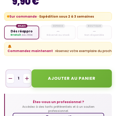
9,90 €
Sur commande
· Expédition sous 2 à 3 semaines
RELAIS
EXPRESS
BOUTIQUE
Dès réappro
—
—
Gratuit
dès 89€
Réservé au stock
Non disponible
🔔
Commandez maintenant
· réservez votre exemplaire du prochain
AJOUTER AU PANIER
Êtes-vous un professionnel ?
Accédez à des tarifs préférentiels et à un soutien
professionnel.