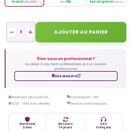
Retrait gratuit
Nancy
Gratuit
dès 89€
dès
10€
AJOUTER AU PANIER
Êtes-vous un professionnel ?
Accédez à des tarifs préférentiels et à un soutien
professionnel.
Site Web Pro
Paiement sécurisé SSL
Chronopost · UPS
4,7/5 · 1743 avis vérifiés
Service client français
Garantie
Retours
SAV
2 ans
14 jours
français