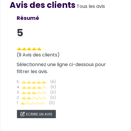
Avis des clients
Customer reviews
Tous les avis
Résumé
5
(9 Avis des clients)
Sélectionnez une ligne ci-dessous pour
filtrer les avis.
5
(9)
4
(0)
3
(0)
2
(0)
1
(0)
ECRIRE UN AVIS