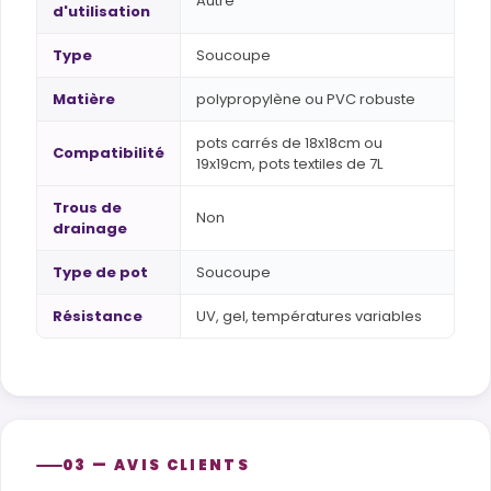
Autre
d'utilisation
Type
Soucoupe
Matière
polypropylène ou PVC robuste
pots carrés de 18x18cm ou
Compatibilité
19x19cm, pots textiles de 7L
Trous de
Non
drainage
Type de pot
Soucoupe
Résistance
UV, gel, températures variables
03 — AVIS CLIENTS