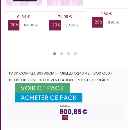
9,50 €
91,84 €
74,95 €
-20%
11,88 €
-20%
-20%
114,80 €
93,69 €
PACK COMPLET 80X80CM – PURELED Q240 V2 - BOX Q80+
80X80X180 CM - KIT DE VENTILATION - POTS ET TERREAUX
VOIR CE PACK
ACHETER CE PACK
889,83 €
800,85 €
-10%