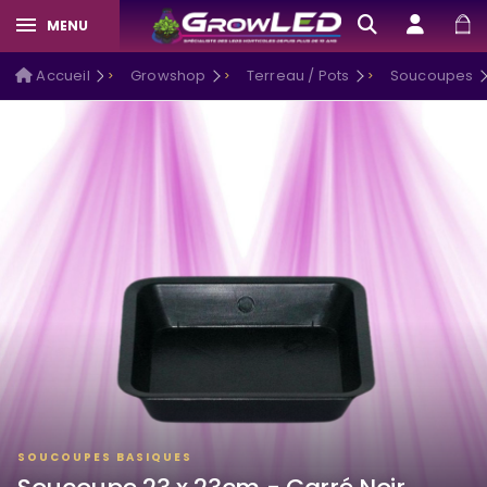
MENU
Accueil
Growshop
Terreau / Pots
Soucoupes
SOUCOUPES BASIQUES