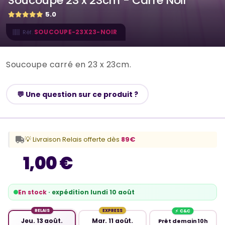
Soucoupe 23 x 23cm - Carré Noir
5.0
SOUCOUPE-23X23-NOIR
Réf.
Soucoupe carré en 23 x 23cm.
💬 Une question sur ce produit ?
💡 Livraison Relais offerte dès
89€
1,00 €
En stock
· expédition lundi 10 août
RELAIS
EXPRESS
Jeu. 13 août.
Mar. 11 août.
Prêt demain 10h