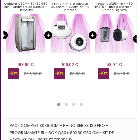
au
Ambiant Q80+ - 80x80x180
Prima Klima Extracteur
ProActiv Ø125mm - 460
t
cm - Chambre de culture -
Ø125mm – 400m³/h – 2
m3/h - Filtre à charbon -
HomeBox
vitesses
Garden HighPro
183,60 €
106,92 €
58,04 €
-10%
-10%
-10%
204,00 €
118,80 €
64,49 €
PACK COMPLET 80X80CM – RHINO SERIES 130 PRO -
PROGRAMMATEUR - BOX Q80+ 80X80X180 CM - KIT DE
VENTILATION - POTS ET TERREAUX