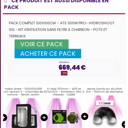
CE PRODUIT EST AUSSI DISPONIBLE EN
PACK
PACK COMPLET 100X100CM – ATS 300W PRO- HYDROSHOOT
100 - KIT VENTILATION SANS FILTRE À CHARBON - POTS ET
TERREAUX
VOIR CE PACK
ACHETER CE PACK
836,80 €
669,44 €
-20%
u
Hydro Shoot - 100x100x198
TT MAX 150mm - 405 et
Gaine Combi en Alu/PVC
e
cm Version 2 - Chambre de
520m3/h - Extracteur d'air 2
3m - 152mm de diamètre
culture - Secret Jardin
vitesses - Cablé