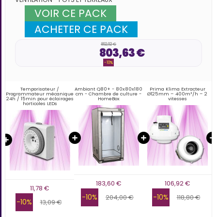
VOIR CE PACK
ACHETER CE PACK
892,92 €
803,63 €
-10%
Ds
Temporisateur /
Ambiant Q80+ - 80x80x180
Prima Klima Extracteur
ge
Programmateur mécanique
cm - Chambre de culture -
Ø125mm – 400m³/h – 2
24h / 15min pour éclairages
HomeBox
vitesses
horticoles LEDs
183,60 €
106,92 €
11,78 €
-10%
-10%
204,00 €
118,80 €
-10%
13,09 €