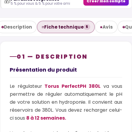
🎁
Créer mon compte
5 % pour vous & 5 % pour votre ami
Description
Fiche technique
Avis
Qu
5
01 — DESCRIPTION
Présentation du produit
Le régulateur
Torus PerfectPH 380L
va vous
permettre de réguler automatiquement le pH
de votre solution en hydroponie. Il convient aux
réservoirs de 380L. Vous devez recharger celui-
ci sous
8 à 12 semaines.