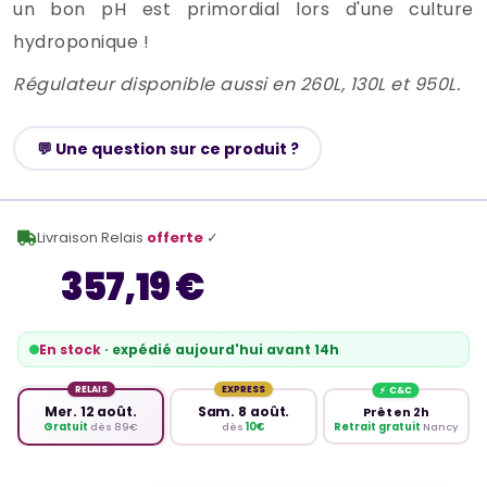
un bon pH est primordial lors d'une culture
hydroponique !
Régulateur disponible aussi en 260L, 130L et 950L.
💬 Une question sur ce produit ?
Livraison Relais
offerte
✓
357,19 €
En stock
· expédié aujourd'hui avant 14h
RELAIS
EXPRESS
Mer. 12 août.
Sam. 8 août.
Prêt en 2h
Retrait gratuit
Nancy
Gratuit
dès 89€
dès
10€