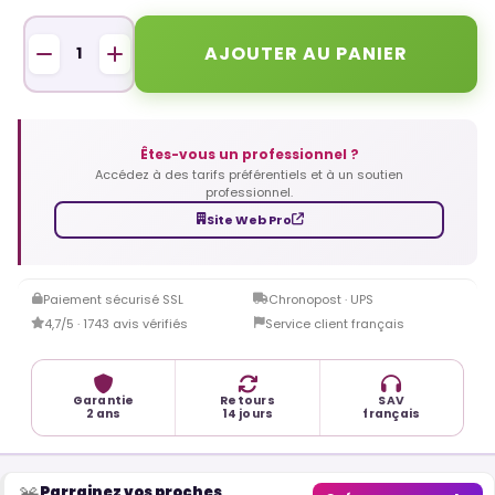
AJOUTER AU PANIER
Êtes-vous un professionnel ?
Accédez à des tarifs préférentiels et à un soutien
professionnel.
Site Web Pro
Paiement sécurisé SSL
Chronopost · UPS
4,7/5 · 1743 avis vérifiés
Service client français
Garantie
Retours
SAV
2 ans
14 jours
français
Parrainez vos proches