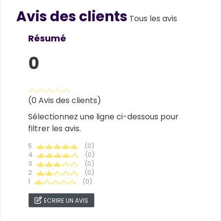
Avis des clients
Customer reviews
Tous les avis
Résumé
0
(0 Avis des clients)
Sélectionnez une ligne ci-dessous pour
filtrer les avis.
5
(0)
4
(0)
3
(0)
2
(0)
1
(0)
ECRIRE UN AVIS