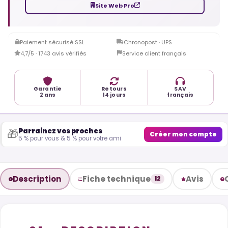
Site Web Pro
Paiement sécurisé SSL
Chronopost · UPS
4,7/5 · 1743 avis vérifiés
Service client français
Garantie
Retours
SAV
2 ans
14 jours
français
Parrainez vos proches
🎁
Créer mon compte
5 % pour vous & 5 % pour votre ami
Description
Fiche technique
Avis
12