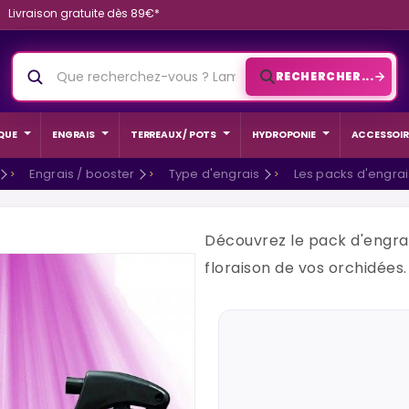
Livraison gratuite dès 89€*
RECHERCHER...
QUE
ENGRAIS
TERREAUX / POTS
HYDROPONIE
ACCESSOIR
Engrais / booster
Type d'engrais
Les packs d'engrai
Découvrez le pack d'engrai
floraison de vos orchidées.