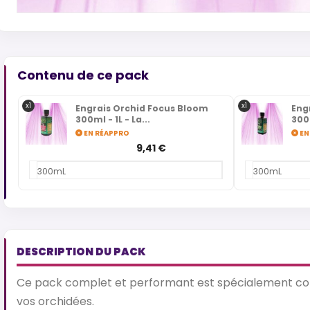
Contenu de ce pack
x1
x1
Engrais Orchid Focus Bloom
Eng
300ml - 1L - La...
300m
EN RÉAPPRO
EN
9,41 €
300mL
300mL
DESCRIPTION DU PACK
Ce pack complet et performant est spécialement conçu 
vos orchidées.