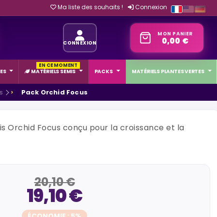
Ma liste des souhaits !
Connexion
MON PANIER
0,00 €
CONNEXION
EN CE MOMENT
ES
MATÉRIELS SEMIS
PACKS
MATÉRIELS PLANTES VERTES
s
Pack Orchid Focus
s Orchid Focus conçu pour la croissance et la
20,10 €
19,10 €
ÉCONOMIE : 5%