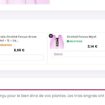
x1
rais Orchid Focus Grow
Orchid Focus Myst
l - 1L - La...
EN STOCK
 RÉAPPRO
3,14 €
6,56 €
100ml
pour le bien être de vos plantes. Les trois engrais ont c