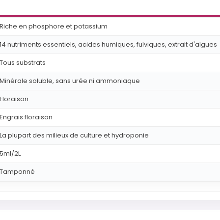
Riche en phosphore et potassium
14 nutriments essentiels, acides humiques, fulviques, extrait d'algues
Tous substrats
Minérale soluble, sans urée ni ammoniaque
Floraison
Engrais floraison
La plupart des milieux de culture et hydroponie
5ml/2L
Tamponné