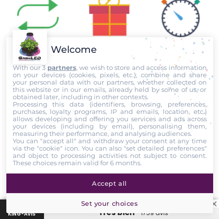
Échange sous
Livraison offerte
Livraison
Welcome
14 jours
dès 80€*
24 à 48H
With our 3
partners
, we wish to store and access information
on your devices (cookies, pixels, etc.), combine and share
your personal data with our partners, whether collected on
this website or in our emails, already held by some of us, or
obtained later, including in other contexts.
Processing this data (identifiers, browsing, preferences,
Paiement
Facilités de
Meilleurs prix
purchases, loyalty programs, IP and emails, location, etc.)
sécurisé
paiement
garantis
allows developing and offering you services and ads across
your devices (including by email), personalising them,
measuring their performance, and analysing audiences.
You can "accept all" and withdraw your consent at any time
via the "cookie" icon
. You can also "set detailed preferences"
and object to processing activities not subject to consent.
These choices remain valid for 6 months.
Garantie
Points de
GrowLED
fidélité
Accept all
Set your choices
“Très bien”
1759 avis
KING-AVIS