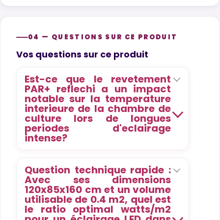
04 — QUESTIONS SUR CE PRODUIT
Product questions
Vos questions sur ce produit
Est-ce que le revetement
PAR+ reflechi a un impact
notable sur la temperature
interieure de la chambre de
culture lors de longues
periodes d'eclairage
intense?
Question technique rapide :
Avec ses dimensions
120x85x160 cm et un volume
utilisable de 0.4 m2, quel est
le ratio optimal watts/m2
pour un éclairage LED dans