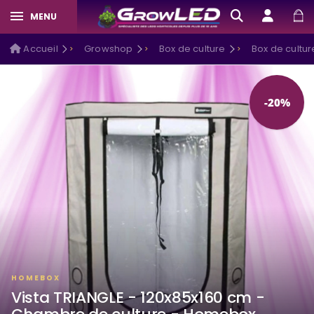
MENU
Accueil
Growshop
Box de culture
Box de cultu
-20%
HOMEBOX
Vista TRIANGLE - 120x85x160 cm -