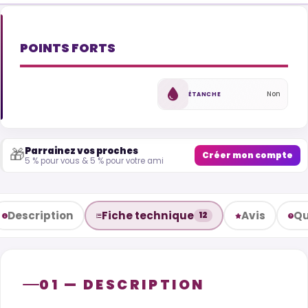
POINTS FORTS
Non
ÉTANCHE
Parrainez vos proches
🎁
Créer mon compte
5 % pour vous & 5 % pour votre ami
Description
Fiche technique
Avis
Qu
12
01 — DESCRIPTION