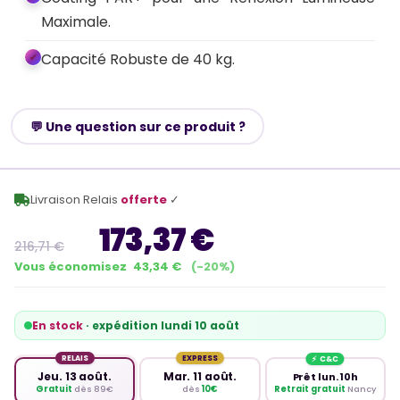
Maximale.
Capacité Robuste de 40 kg.
💬 Une question sur ce produit ?
Livraison Relais
offerte
✓
173,37 €
216,71 €
Vous économisez
43,34 €
(-20%)
En stock
· expédition lundi 10 août
RELAIS
EXPRESS
Jeu. 13 août.
Mar. 11 août.
Prêt lun. 10h
Retrait gratuit
Nancy
Gratuit
dès 89€
dès
10€