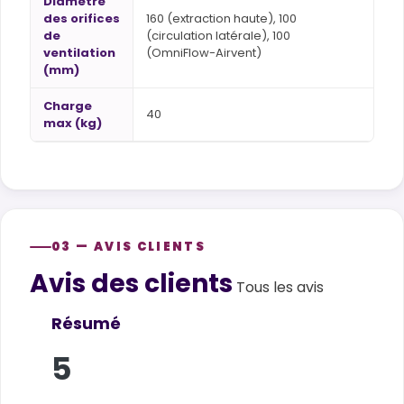
Diamètre
des orifices
160 (extraction haute), 100
de
(circulation latérale), 100
ventilation
(OmniFlow-Airvent)
(mm)
Charge
40
max (kg)
03 — AVIS CLIENTS
Avis des clients
Customer reviews
Tous les avis
Résumé
5