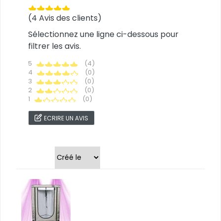
(4 Avis des clients)
Sélectionnez une ligne ci-dessous pour
filtrer les avis.
5
(4)
4
(0)
3
(0)
2
(0)
1
(0)
ECRIRE UN AVIS
Trier par