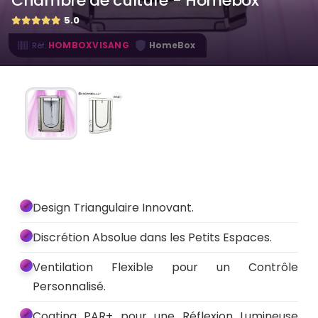
Chambre de culture - Homebox
5.0
·
HOMBOXVISANG
HomeBox
Réf.
Design Triangulaire Innovant.
Discrétion Absolue dans les Petits Espaces.
Ventilation Flexible pour un Contrôle
Personnalisé.
Coating PAR+ pour une Réflexion Lumineuse