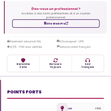
Êtes-vous un professionnel ?
Accédez à des tarifs préférentiels et à un soutien
professionnel.
Site Web Pro
Paiement sécurisé SSL
Chronopost · UPS
4,7/5 · 1743 avis vérifiés
Service client français
Garantie
Retours
SAV
2 ans
14 jours
français
POINTS FORTS
CREE
LED