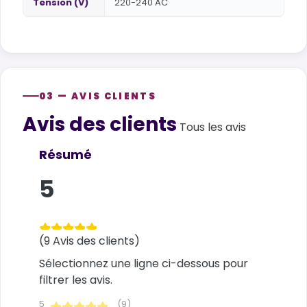
Tension (V)
220-240 AC
03 — AVIS CLIENTS
Avis des clients
Customer reviews
Tous les avis
Résumé
5
(9 Avis des clients)
Sélectionnez une ligne ci-dessous pour
filtrer les avis.
5
(9)