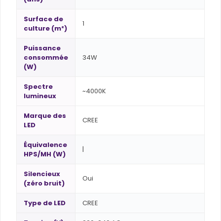
Surface de
1
culture (m²)
Puissance
consommée
34W
(W)
Spectre
~4000K
lumineux
Marque des
CREE
LED
Équivalence
|
HPS/MH (W)
Silencieux
Oui
(zéro bruit)
Type de LED
CREE