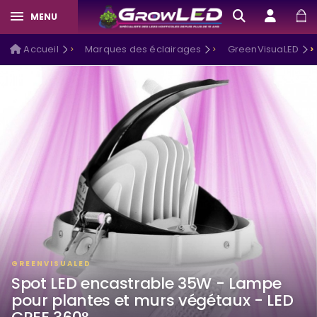
MENU
Accueil
Marques des éclairages
GreenVisuaLED
GREENVISUALED
Spot LED encastrable 35W - Lampe
pour plantes et murs végétaux - LED