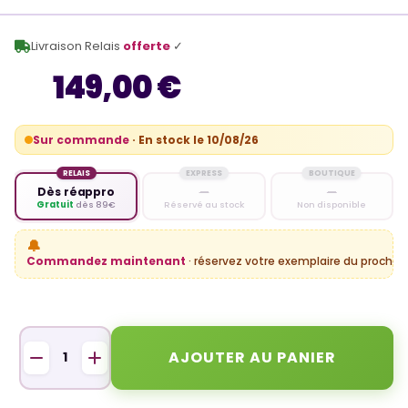
Livraison Relais
offerte
✓
149,00 €
Sur commande
· En stock le 10/08/26
RELAIS
EXPRESS
BOUTIQUE
Dès réappro
—
—
Gratuit
dès 89€
Réservé au stock
Non disponible
🔔
Commandez maintenant
· réservez votre exemplaire du prochain
AJOUTER AU PANIER