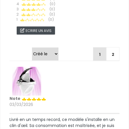
4
(0)
3
(0)
2
(0)
1
(0)
ECRIRE UN AVIS
Trier par
1
2
Note
03/03/2026
Livré en un temps record, ce modèle s'installe en un
clin d'œil. Sa consommation est maîtrisée, et je suis