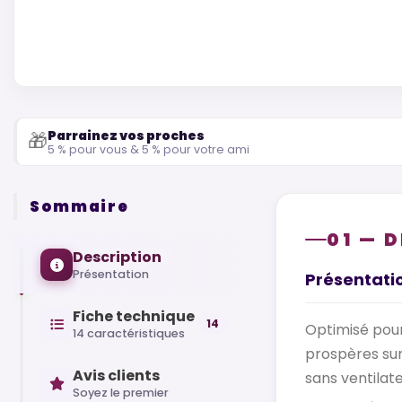
Parrainez vos proches
🎁
5 % pour vous & 5 % pour votre ami
Sommaire
01 — 
Description
Présentation
Présentati
Fiche technique
14
Optimisé pour 
14 caractéristiques
prospères sur
Avis clients
sans ventilate
Soyez le premier