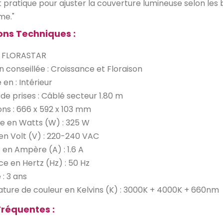
ratique pour ajuster la couverture lumineuse selon les 
me."
ons Techniques :
: FLORASTAR
on conseillée : Croissance et Floraison
e en : Intérieur
e prises : Câblé secteur 1.80 m
ns : 666 x 592 x 103 mm
e en Watts (W) : 325 W
en Volt (V) : 220-240 VAC
é en Ampère (A) : 1.6 A
e en Hertz (Hz) : 50 Hz
 : 3 ans
ure de couleur en Kelvins (K) : 3000K + 4000K + 660nm
Fréquentes :