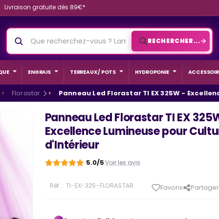
Livraison gratuite dès 89€*
RECHERCHER...
QUE
ENGRAIS
TERREAUX / POTS
HYDROPONIE
ACCESSOIR
Florastar
Panneau Led Florastar TI EX 325W - Excellen
Panneau Led Florastar TI EX 325
Excellence Lumineuse pour Cultu
d'Intérieur
5.0/5
Voir les avis
Réf. :
TI-EX-325-FLORASTAR
Favoris
Partager