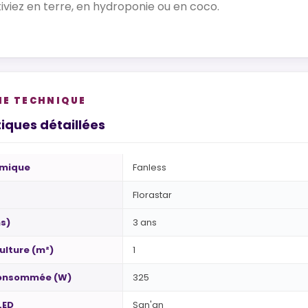
tiviez en terre, en hydroponie ou en coco.
HE TECHNIQUE
iques détaillées
rmique
Fanless
Florastar
s)
3 ans
ulture (m²)
1
consommée (W)
325
LED
San'an