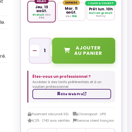
et
RELAIS
EXPRESS
⚡ CLICK & COLLECT
Jeu. 13
Mar. 11
Prêt lun. 10h
août.
août.
Retrait gratuit
Gratuit
dès
Nancy
dès
10€
89€
le.
QUANTITÉ
AJOUTER
AU PANIER
ré.
Êtes-vous un professionnel ?
Accédez à des tarifs préférentiels et à un
soutien professionnel.
Site Web Pro
Paiement sécurisé SSL
Chronopost · UPS
4,7/5 · 1743 avis vérifiés
Service client français