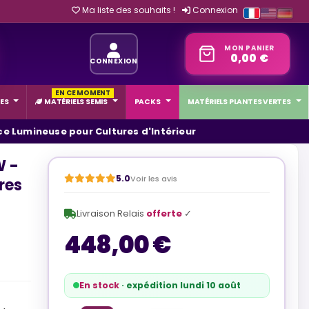
Ma liste des souhaits !
Connexion
MON PANIER
0,00 €
CONNEXION
EN CE MOMENT
ES
MATÉRIELS SEMIS
PACKS
MATÉRIELS PLANTES VERTES
ce Lumineuse pour Cultures d'Intérieur
W -
5.0
Voir les avis
res
Livraison Relais
offerte
✓
448,00 €
En stock
· expédition lundi 10 août