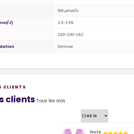
816 µmol/s
µmol/J)
2.5-2.55
220-240 VAC
dation
Dimmer
S CLIENTS
views
s clients
Tous les avis
Trier par
Note