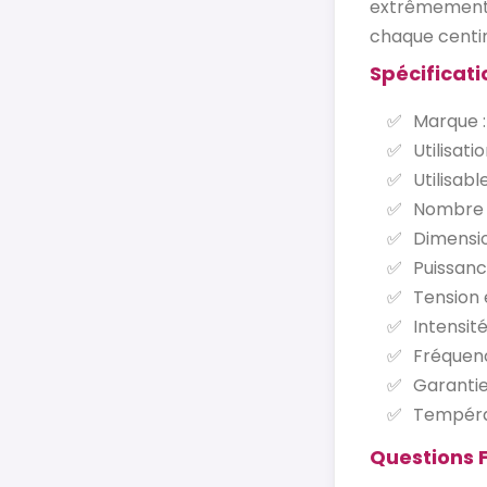
extrêmement p
chaque centi
Spécificati
Marque 
Utilisati
Utilisabl
Nombre d
Dimensio
Puissanc
Tension 
Intensit
Fréquenc
Garantie
Températ
Questions 