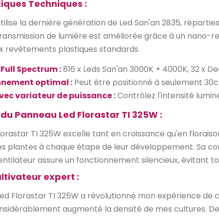
tiques Techniques :
ilise la dernière génération de Led San'an 2835, réparties
transmission de lumière est améliorée grâce à un nano-r
 revêtements plastiques standards.
Full Spectrum :
816 x Leds San'an 3000K + 4000K, 32 x 
nnement optimal :
Peut être positionné à seulement 30
vec variateur de puissance :
Contrôlez l'intensité lumin
du Panneau Led Florastar TI 325W :
orastar TI 325W excelle tant en croissance qu'en florai
es plantes à chaque étape de leur développement. Sa concep
entilateur assure un fonctionnement silencieux, évitant 
ltivateur expert :
ed Florastar TI 325W a révolutionné mon expérience de cu
sidérablement augmenté la densité de mes cultures. De p