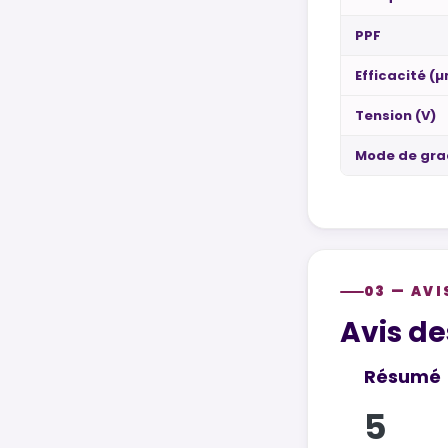
PPF
Efficacité (
Tension (V)
Mode de gra
03 — AVI
Customer re
Avis de
Résumé
5