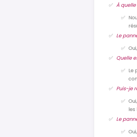
À quelle
Nou
rés
Le panne
Oui
Quelle e
Le 
con
Puis-je 
Oui
les
Le panne
Oui