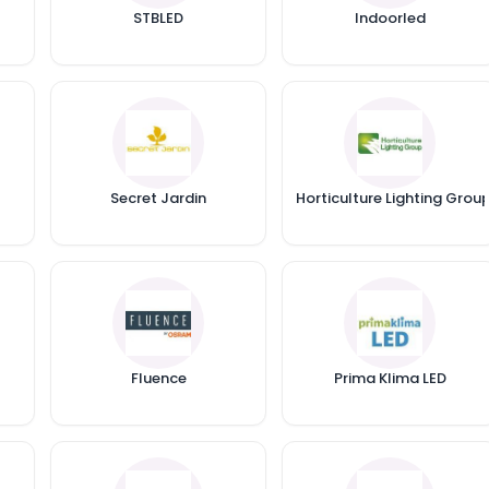
STBLED
Indoorled
Secret Jardin
Horticulture Lighting Grou
Fluence
Prima Klima LED
ILLEURS
COLES LED
QUEL EST LE COÛT ÉLECTRIQUE
ET
LIÉ À LA CONSOMMATION DE MA