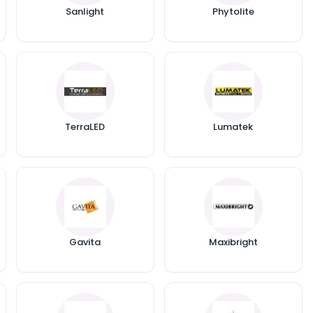
Sanlight
Phytolite
p
TerraLED
Lumatek
Gavita
Maxibright