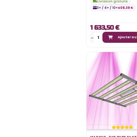
Livraison gratuite
3× / 4× / 10×
408,38 €
1 633,50 €
Ajouter au