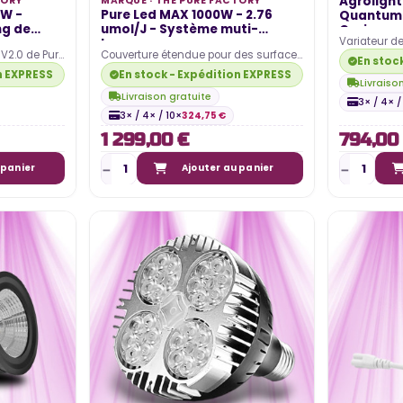
Agrolight
TORY
MARQUE ·
THE PURE FACTORY
0W -
Pure Led MAX 1000W - 2.76
Quantum
g de
umol/J - Système muti-
Croissanc
Variateur d
barres...
 V2.0 de Pure
Couverture étendue pour des surfaces
pour un cont
En stoc
e culture
jusqu'à 4m². Haute efficacité avec un
complet ave
n EXPRESS disponible
En stock - Expédition EXPRESS disponible
PPF de 2750…
Livraiso
Livraison gratuite
3× / 4× /
3× / 4× / 10×
324,75 €
1 299,00 €
794,00
 panier
Ajouter au panier