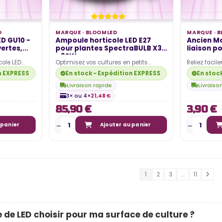
D
MARQUE ·
BLOOMLED
MARQUE ·
B
D GU10 -
Ampoule horticole LED E27
Ancien Mo
ertes,...
pour plantes SpectraBULB X30
liaison p
- 30W
cole LED
Optimisez vos cultures en petits
Reliez facil
isuaLED.
espaces avec cette ampoule horticole
ce câble de
n EXPRESS disponible
En stock - Expédition EXPRESS disponible
En stoc
LED 30W. Elle offre…
Disponible e
Livraison rapide
Livraiso
3× ou 4×
21,48 €
85,90 €
3,90 €
 panier
Ajouter au panier
1
2
3
...
11
 de LED choisir pour ma surface de culture ?