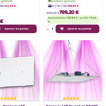
n gratuite
Livraison gratuite
 10×
132,50 €
3× / 4× / 10×
199,80 €
799,20 €
999,00 €
économisez 199,80 € · ou 10× 79,92
 €
€
Ajouter au panier
Ajouter au panier