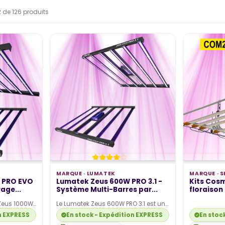
2 de 126 produits
MARQUE ·
LUMATEK
MARQUE ·
S
 PRO EVO
Lumatek Zeus 600W PRO 3.1 -
Kits Cos
rage...
Système Multi-Barres par...
floraison
Zeus 1000W
Le Lumatek Zeus 600W PRO 3.1 est un
l/s de
panneau LED multi-barres haute
n EXPRESS disponible
En stock - Expédition EXPRESS disponible
En stoc
efficacité 3,1 µmol/J…