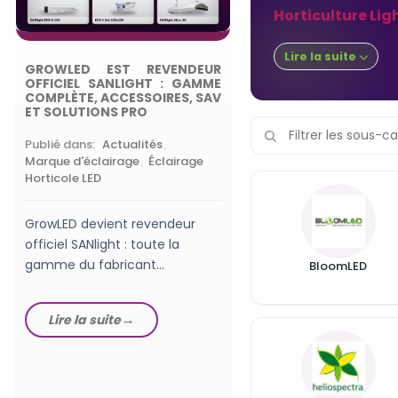
Horticulture Lig
QUELLE PUISSANCE
LED HORTICOLE 
Lire la suite
DÉBUTANT EN GROW
GROWLED EST REVENDEUR
OFFICIEL SANLIGHT : GAMME
COMPLÈTE, ACCESSOIRES, SAV
Publié dans:
Lampes
ET SOLUTIONS PRO
horticoles LEDs
,
Choisi
Lampe de Culture
Publié dans:
Actualités
,
Marque d'éclairage
,
Éclairage
Horticole LED
Quelle puissance de
horticole pour début
réels, W/m², PPFD, su
GrowLED devient revendeur
60x60 : le guide Grow
officiel SANlight : toute la
gamme du fabricant
BloomLED
Lire la suite
autrichien en stock, des
luminaires EVO aux...
Lire la suite