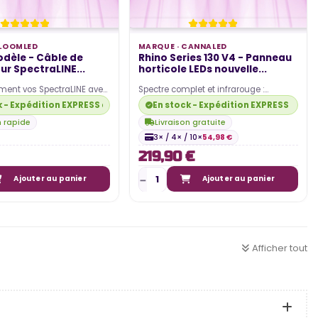
LOOMLED
MARQUE ·
CANNALED
dèle - Câble de
Rhino Series 130 V4 - Panneau
our SpectraLINE...
horticole LEDs nouvelle...
ement vos SpectraLINE avec
Spectre complet et infrarouge :
 liaison de 40cm
Éclairage optimal pour toutes les
k - Expédition EXPRESS disponible
En stock - Expédition EXPRESS dispo
n version…
phases de croissance.…
n rapide
Livraison gratuite
3× / 4× / 10×
54,98 €
219,90 €
Ajouter au panier
Ajouter au panier
Afficher tout