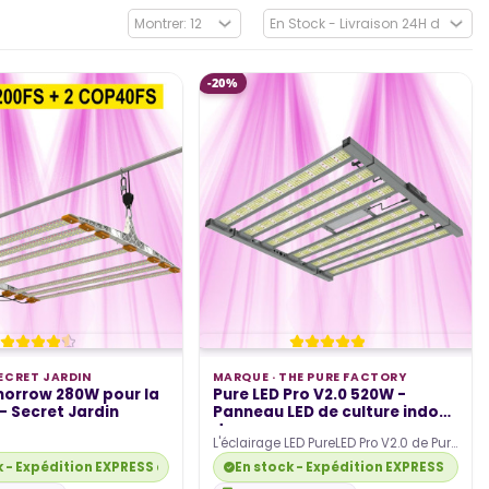
-20%
ECRET JARDIN
MARQUE ·
THE PURE FACTORY
morrow 280W pour la
Pure LED Pro V2.0 520W -
 - Secret Jardin
Panneau LED de culture indoor
de...
L'éclairage LED PureLED Pro V2.0 de Pure
Factory est un éclairage de culture
k - Expédition EXPRESS disponible
En stock - Expédition EXPRESS dispo
indoor haut…