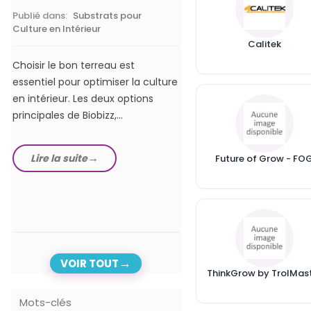
Publié dans:
Substrats pour
Publié dans:
Lampes hor
Culture en Intérieur
LEDs
Calitek
Choisir le bon terreau est
Dans notre guide com
essentiel pour optimiser la culture
meilleurs éclairages ho
en intérieur. Les deux options
de 2024, nous exploron
principales de Biobizz,...
options les plus...
Lire la suite
Lire la suite
Future of Grow - FO
VOIR TOUT
ThinkGrow by TrolMas
Mots-clés