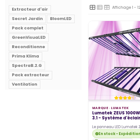
Affichage 1 - 1
Extracteur d'air
Secret Jardin
BloomLED
Pack complet
GreenVisuaLED
Reconditionne
Prima Klima
SpectraB.2.G
Pack extracteur
Ventilation
MARQUE ·
LUMATEK
Lumatek ZEUS 1000W
3.1 - Système d'éclai
Le panneau LED Lumatek 
PRO EVO 3.1 offre 3125 µmo
En stock - Expéditio
lumière à spectre…