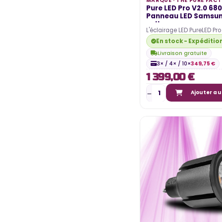
MARQUE ·
THE PURE FAC
Pure LED Pro V2.0 68
Panneau LED Samsun
culture...
L'éclairage LED PureLED Pro
Factory est un éclairage d
En stock - Expéditio
indoor haut…
Livraison gratuite
3× / 4× / 10×
349,75 €
1 399,00 €
Ajouter au