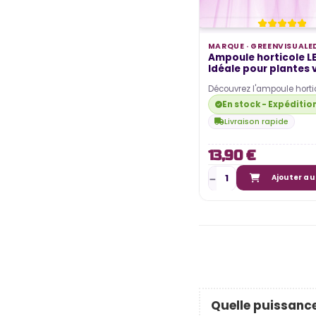
MARQUE ·
GREENVISUALE
Ampoule horticole LE
Idéale pour plantes v
Découvrez l'ampoule horti
GU10 de la marque Greenv
En stock - Expéditio
Cet éclairage est…
Livraison rapide
13,90 €
Ajouter au
Quelle puissance