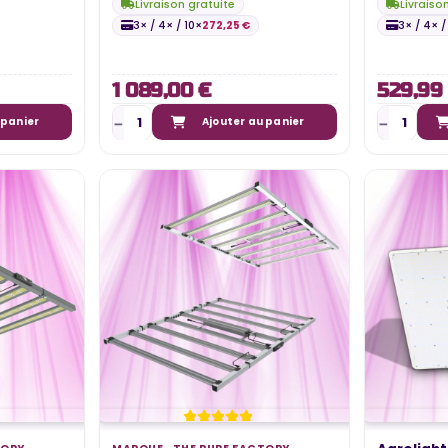
Livraison gratuite
Livraiso
3× / 4× / 10×
272,25 €
3× / 4× /
1 089,00 €
529,99
 panier
Ajouter au panier