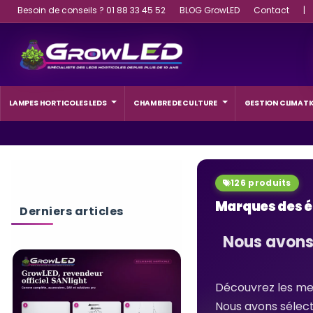
Besoin de conseils ? 01 88 33 45 52
BLOG GrowLED
Contact
|
LAMPES HORTICOLES LEDS
CHAMBRE DE CULTURE
GESTION CLIMATI
126 produits
Marques des é
Derniers articles
Nous avons 
Découvrez les mei
Nous avons sélect