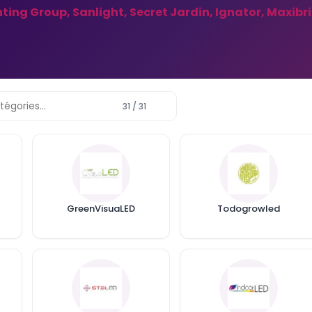
hting Group, Sanlight, Secret Jardin, Ignator, Maxibrig
 DE LAMPE
POUR UN
 ?
r sa
31 / 31
CAMÉRA DE CULTURE WIFI
 lampe LED
VIVOSUN GROW CAM 6MM 2K
QHD
er ? Watts
rface
Publié dans:
Actualités
LED pour...
GreenVisuaLED
Todogrowled
Marre de l'anxiété quand tu
t'absentes de ta culture ? La
Caméra de Culture WiFi
VIVOSUN Grow Cam 6mm 2K
QHD te...
Lire la suite