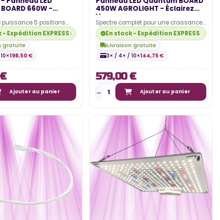
 - Panneau LED
Panneau LED Quantum BOARD
 BOARD 660W -
450W AGROLIGHT - Éclairez
e...
Vos...
e puissance 5 positions
Spectre complet pour une croissance
rôle précis. Spectre
optimale. Contrôle précis de la
k - Expédition EXPRESS disponible
En stock - Expédition EXPRESS dispo
c Leds…
puissance avec dimmer…
n gratuite
Livraison gratuite
 10×
198,50 €
3× / 4× / 10×
144,75 €
 €
579,00 €
Ajouter au panier
Ajouter au panier