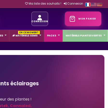
Ma liste des souhaits !
Connexion
MON PANIER
CONNEXION
EN CE MOMENT
ES
MATÉRIELS SEMIS
PACKS
MATÉRIELS PLANTES VERTES
nts éclairages
eur des plantes !
tek, Cannaled,