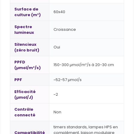
Surface de
60x40
culture (m²)
Spectre
Croissance
lumineux
Silencieux
Oui
(zéro bruit)
PPFD
150-300 µmol/m²/s à 20-30 cm
(µmol/m²/s)
PPF
~52-57 µmol/s
Efficacité
~2
(µmol/J)
Contrôle
Non
connecté
timers standards, lampes HPS en
Compatibilité
complément, liaison modulaire