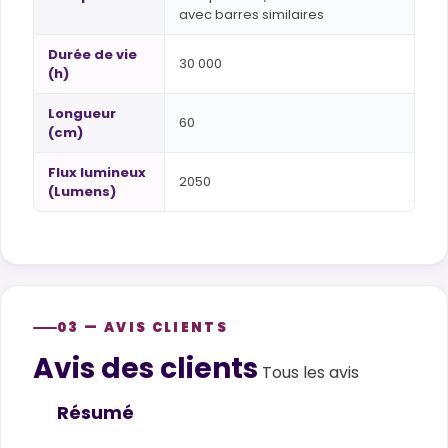
avec barres similaires
Durée de vie
30 000
(h)
Longueur
60
(cm)
Flux lumineux
2050
(Lumens)
03 — AVIS CLIENTS
Avis des clients
Customer reviews
Tous les avis
Résumé