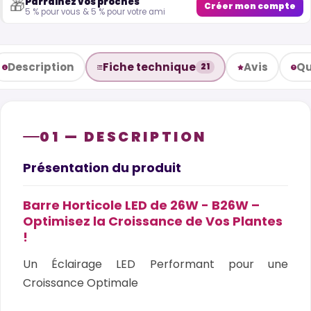
Parrainez vos proches
🎁
Créer mon compte
5 % pour vous & 5 % pour votre ami
Description
Fiche technique
Avis
Qu
21
01 — DESCRIPTION
Présentation du produit
Barre Horticole LED de 26W - B26W –
Optimisez la Croissance de Vos Plantes
!
Un Éclairage LED Performant pour une
Croissance Optimale