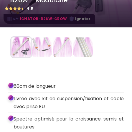
- B26W - Modulaire
4.8
·
IGNATOR-B26W-GROW
Ignator
Réf.
60cm de longueur
Livrée avec kit de suspension/fixation et câble
avec prise EU
Spectre optimisé pour la croissance, semis et
boutures