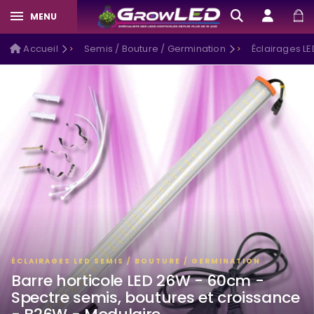
MENU
Accueil
Semis / Bouture / Germination
Éclairages LE
ÉCLAIRAGES LED SEMIS / BOUTURE / GERMINATION
Barre horticole LED 26W - 60cm -
Spectre semis, boutures et croissance