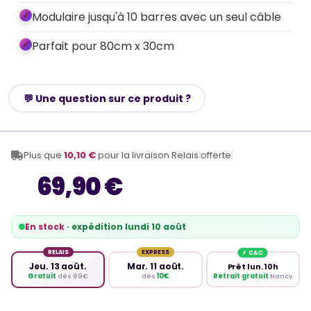
Modulaire jusqu'à 10 barres avec un seul câble
Parfait pour 80cm x 30cm
💬 Une question sur ce produit ?
Plus que
10,10 €
pour la livraison Relais offerte
69,90 €
En stock
· expédition lundi 10 août
RELAIS
EXPRESS
Jeu. 13 août.
Mar. 11 août.
Prêt lun. 10h
Retrait gratuit
Nancy
Gratuit
dès 89€
dès
10€