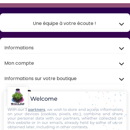
Une équipe à votre écoute !
Informations
Mon compte
Informations sur votre boutique
Welcome
With our 3
partners
, we wish to store and access information
on your devices (cookies, pixels, etc.), combine and share
your personal data with our partners, whether collected on
this website or in our emails, already held by some of us, or
Rejoignez nous sur
TIKTOK
,
Youtube
et
Facebook
!
obtained later, including in other contexts.