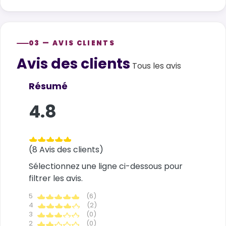
03 — AVIS CLIENTS
Avis des clients
Customer reviews
Tous les avis
Résumé
4.8
(8 Avis des clients)
Sélectionnez une ligne ci-dessous pour
filtrer les avis.
5
(6)
4
(2)
3
(0)
2
(0)