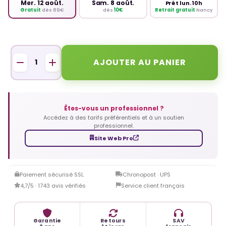
Mer. 12 août.
Sam. 8 août.
Prêt lun. 10h
Retrait gratuit
Nancy
Gratuit
dès 89€
dès
10€
AJOUTER AU PANIER
Êtes-vous un professionnel ?
Accédez à des tarifs préférentiels et à un soutien
professionnel.
Site Web Pro
Paiement sécurisé SSL
Chronopost · UPS
4,7/5 · 1743 avis vérifiés
Service client français
Garantie
Retours
SAV