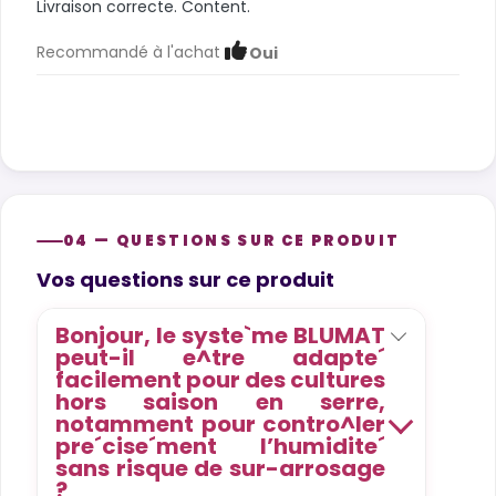
Livraison correcte. Content.
Recommandé à l'achat
Oui
04 — QUESTIONS SUR CE PRODUIT
Product questions
Vos questions sur ce produit
Bonjour, le syste`me BLUMAT
peut-il e^tre adapte´
facilement pour des cultures
hors saison en serre,
notamment pour contro^ler
pre´cise´ment l’humidite´
sans risque de sur-arrosage
?