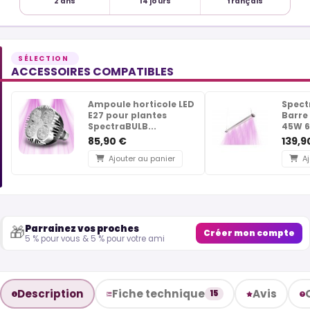
2 ans
14 jours
français
ACCESSOIRES COMPATIBLES
Ampoule horticole LED
Spect
E27 pour plantes
Barre 
SpectraBULB...
45W 
85,90 €
139,9
Ajouter au panier
Aj
Parrainez vos proches
🎁
Créer mon compte
5 % pour vous & 5 % pour votre ami
Description
Fiche technique
Avis
15