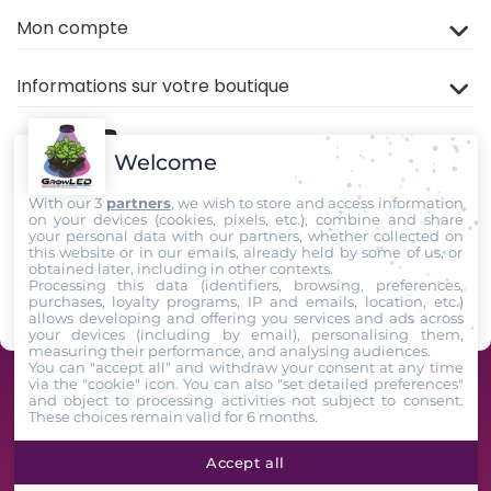
Mon compte
Informations sur votre boutique
Welcome
With our 3
partners
, we wish to store and access information
on your devices (cookies, pixels, etc.), combine and share
your personal data with our partners, whether collected on
this website or in our emails, already held by some of us, or
Rejoignez nous sur
TIKTOK
,
Youtube
et
Facebook
!
obtained later, including in other contexts.
Processing this data (identifiers, browsing, preferences,
purchases, loyalty programs, IP and emails, location, etc.)
Suivez-Nous
allows developing and offering you services and ads across
your devices (including by email), personalising them,
measuring their performance, and analysing audiences.
You can "accept all" and withdraw your consent at any time
via the "cookie" icon
. You can also "set detailed preferences"
GrowLED - Équipe de passionnés horticoles à votre service depuis 2009 -
and object to processing activities not subject to consent.
These choices remain valid for 6 months.
2026. All Rights Reserved
Accept all