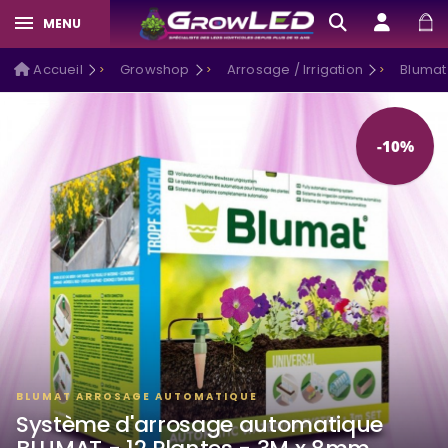
MENU
Accueil
Growshop
Arrosage / Irrigation
Blumat
-10%
BLUMAT ARROSAGE AUTOMATIQUE
Système d'arrosage automatique