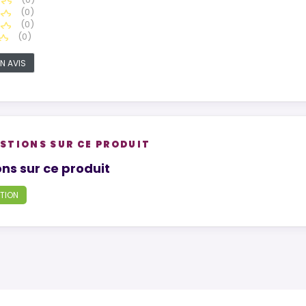
(0)
(0)
(0)
N AVIS
STIONS SUR CE PRODUIT
tions
ns sur ce produit
TION