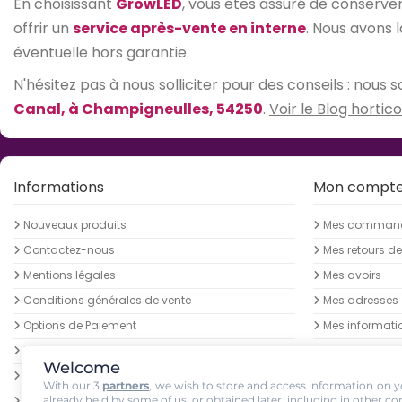
En choisissant
GrowLED
, vous êtes assuré de conserv
offrir un
service après-vente en interne
. Nous avons 
éventuelle hors garantie.
N'hésitez pas à nous solliciter pour des conseils : nou
Canal, à Champigneulles, 54250
.
Voir le Blog hortico
Informations
Mon compt
Nouveaux produits
Mes comman
Contactez-nous
Mes retours d
Mentions légales
Mes avoirs
Conditions générales de vente
Mes adresses
Options de Paiement
Mes informati
Lampes horticoles LEDs - Bas prix garantis
Mes bons de r
Welcome
Devenez Ambassadeur Growled
With our 3
partners
, we wish to store and access information on yo
Livraison des colis
already held by some of us, or obtained later, including in other co