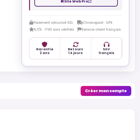
Site Web Pro
Paiement sécurisé SSL
Chronopost · UPS
4,7/5 · 1743 avis vérifiés
Service client français
Garantie
Retours
SAV
2 ans
14 jours
français
Créer mon compte