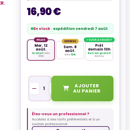
R.
16,90 €
En stock
· expédition vendredi 7 août
RELAIS
⚡ CLICK & COLLECT
EXPRESS
Mer. 12
Prêt
Sam. 8
août.
demain 10h
août.
Gratuit
dès
Retrait gratuit
dès
10€
89€
Nancy
QUANTITÉ
AJOUTER
AU PANIER
Êtes-vous un professionnel ?
Accédez à des tarifs préférentiels et à un
soutien professionnel.