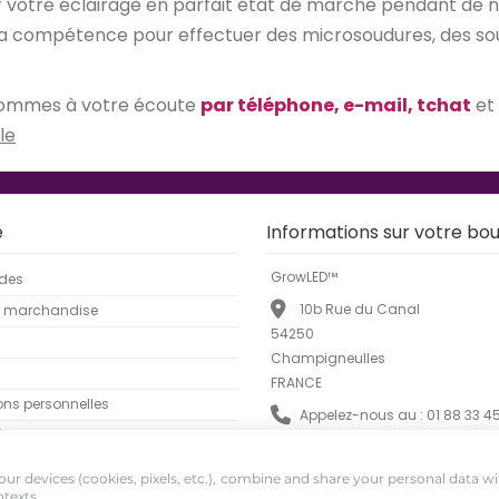
er votre éclairage en parfait état de marche pendant de
la compétence pour effectuer des microsoudures, des soudu
s sommes à votre écoute
par téléphone, e-mail, tchat
et
le
e
Informations sur votre bou
GrowLED™
des
10b Rue du Canal
e marchandise
54250
Champigneulles
FRANCE
ons personnelles
Appelez-nous au :
01 88 33 4
éduction
E-mail :
info@growled.fr
ur devices (cookies, pixels, etc.), combine and share your personal data wi
ntexts.