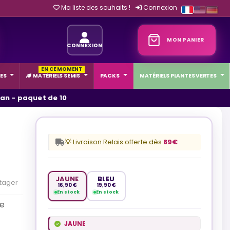
Ma liste des souhaits !
Connexion
MON PANIER
CONNEXION
EN CE MOMENT
ES
MATÉRIELS SEMIS
PACKS
MATÉRIELS PLANTES VERTES
an - paquet de 10
💡 Livraison Relais offerte dès
89€
JAUNE
BLEU
tager
16,90 €
19,90 €
En stock
En stock
de
JAUNE