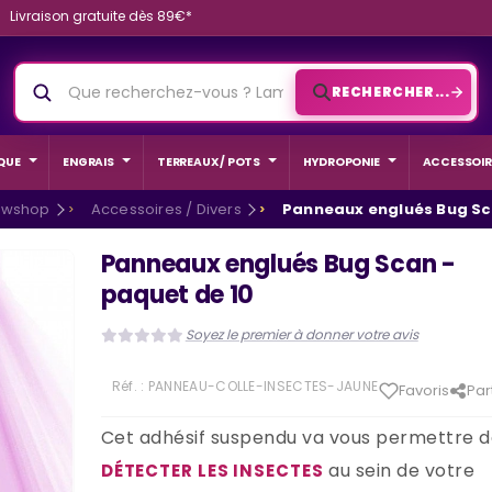
Livraison gratuite dès 89€*
RECHERCHER...
QUE
ENGRAIS
TERREAUX / POTS
HYDROPONIE
ACCESSOIR
owshop
Accessoires / Divers
Panneaux englués Bug Sc
Panneaux englués Bug Scan -
paquet de 10
Soyez le premier à donner votre avis
Réf. :
PANNEAU-COLLE-INSECTES-JAUNE
Favoris
Par
Cet adhésif suspendu va vous permettre 
au sein de votre
DÉTECTER LES INSECTES