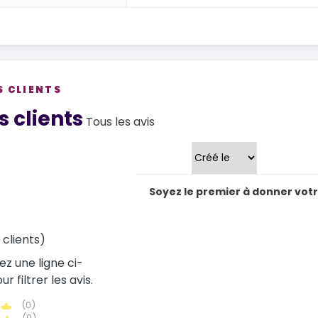
S CLIENTS
views
s clients
Tous les avis
Trier par
Soyez le premier à donner votre
 clients)
ez une ligne ci-
r filtrer les avis.
(0)
(0)