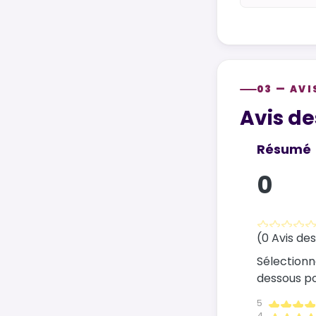
03 — AVI
Customer re
Avis de
Résumé
0
(0 Avis des
Sélectionn
dessous pou
5
4