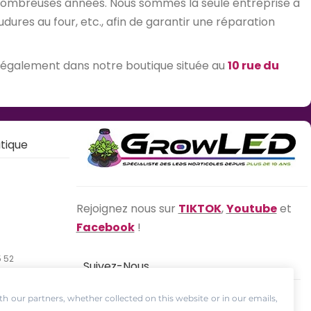
 nombreuses années. Nous sommes la seule entreprise à
res au four, etc., afin de garantir une réparation
 également dans notre boutique située au
10 rue du
tique
Rejoignez nous sur
TIKTOK
,
Youtube
et
Facebook
!
5 52
Suivez-Nous
Facebook
Youtube
Instagram
th our partners, whether collected on this website or in our emails,