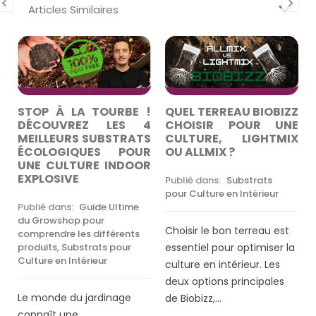
Articles Similaires
R
STOP À LA TOURBE !
QUEL TERREAU BIOBIZZ
A
DÉCOUVREZ LES 4
CHOISIR POUR UNE
MEILLEURS SUBSTRATS
CULTURE, LIGHTMIX
E
ÉCOLOGIQUES POUR
OU ALLMIX ?
R
UNE CULTURE INDOOR
EXPLOSIVE
Publié dans:
Substrats
pour Culture en Intérieur
Publié dans:
Guide Ultime
du Growshop pour
Choisir le bon terreau est
comprendre les différents
produits
,
Substrats pour
essentiel pour optimiser la
Culture en Intérieur
culture en intérieur. Les
deux options principales
e
Le monde du jardinage
de Biobizz,...
connaît une