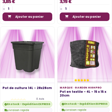
3,85 €
3,19 €
Ajouter au panier
Ajouter au panier
Pot de culture 14L - 28x28cm
MARQUE ·
GARDEN HIGHPRO
Pot en textile - 4L - 15 x 15 x
20cm
0 Avis
En stock - Expédition EXPRESS di
En stock - Expédition EXPRESS disponible
Livraison rapide
Livraison rapide