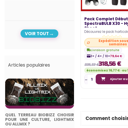
Pack Complet Début
SpectraBULB X30 - H
Shoot...
Découvrez le pack horticol
VOIR TOUT
pour débuter une culture en
Expédition sous 
Cultivez ce…
semaines
Livraison gratuite
3× / 4× / 10×
79,64 €
318,56 €
Articles populaires
335,33 €
économisez 16,77 € · ou 
Ajouter au
QUEL TERREAU BIOBIZZ CHOISIR
TOP 5 DES ME
Comment choisir
POUR UNE CULTURE, LIGHTMIX
ÉCLAIRAGES HORTI
OU ALLMIX ?
2024 - GUIDE COMPL