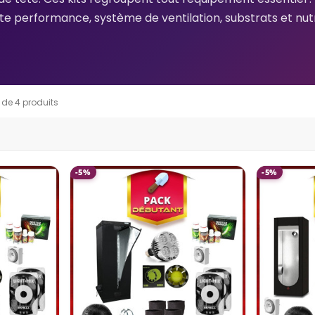
e performance, système de ventilation, substrats et nutrim
 DE LAMPE
POUR UN
 ?
r sa
 de 4 produits
CAMÉRA DE CULTURE WIFI
 lampe LED
VIVOSUN GROW CAM 6MM 2K
QHD
er ? Watts
-5%
-5%
rface
Publié dans:
Actualités
LED pour...
Marre de l'anxiété quand tu
t'absentes de ta culture ? La
Caméra de Culture WiFi
VIVOSUN Grow Cam 6mm 2K
QHD te...
Lire la suite