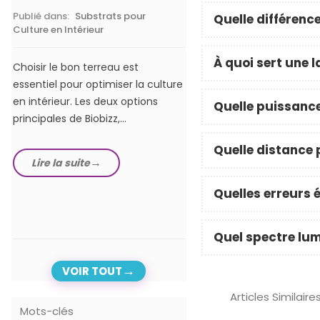
Publié dans:
Substrats pour
Publié dans:
Lampes hor
Quelle différence
Culture en Intérieur
LEDs
À quoi sert une 
Choisir le bon terreau est
Dans notre guide com
essentiel pour optimiser la culture
meilleurs éclairages ho
en intérieur. Les deux options
de 2024, nous exploron
Quelle puissance
principales de Biobizz,...
options les plus...
Quelle distance 
Lire la suite
Lire la suite
Quelles erreurs é
Quel spectre lum
VOIR TOUT
Articles Similaire
Mots-clés