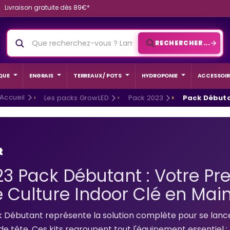
Livraison gratuite dès 89€*
RECHERCHER...
QUE
ENGRAIS
TERREAUX / POTS
HYDROPONIE
ACCESSOIR
Accueil
Les packs GrowLED
Pack 2023
Pack Début
t
3 Pack Débutant : Votre Pr
 Culture Indoor Clé en Mai
 Débutant représente la solution complète pour se lance
de tête. Ces kits regroupent tout l'équipement essentiel :