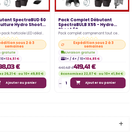
utant SpectraBUD 60
Pack Complet Débutant
culture Hydro Shoot...
SpectraBULB X55 - Hydro
Shoot 60 -...
 pack hortciole LED idéal
Pack complet comprenant tout ce
r une culture en intérieur
dont vous avez besoin pour démarrer
édition sous 2 à 3
Expédition sous 2 à 3
une nouvelle culture…
semaines
semaines
n gratuite
Livraison gratuite
 10×
124,51 €
3× / 4× / 10×
104,85 €
98,03 €
419,41 €
441,48 €
 26,21 € · ou 10× 49,80 €
économisez 22,07 € · ou 10× 41,94 €
Ajouter au panier
Ajouter au panier