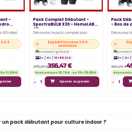
ant -
Pack Complet Débutant -
Pack Déb
ydro
SpectraBULB X30 - HomeLAB
- Box de 
40 -...
e LED idéal
Découvrez le pack complet pour
Découvrez le
 intérieur !
cultiver sereinement en intérieur ! Ce
pour démarre
2 à 3
Expédition sous 2 à 3
Exp
pack comprend une…
facilement !
semaines
Livraison gratuite
Livraiso
3× / 4× / 10×
89,12 €
3× / 4× /
356,47 €
4
375,23 €
524,24 €
10× 31,86 €
économisez 18,76 € · ou 10× 35,65 €
économisez
 panier
Ajouter au panier
ILLEURS
 un pack débutant pour culture indoor ?
COLES LED
QUEL EST LE COÛT ÉLECTRIQUE
ET
LIÉ À LA CONSOMMATION DE MA