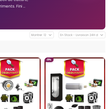
ents. Fini ...
-5%