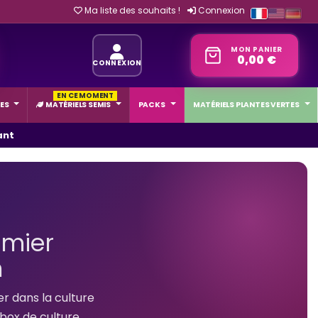
Ma liste des souhaits !
Connexion
MON PANIER
0,00 €
CONNEXION
EN CE MOMENT
ES
MATÉRIELS SEMIS
PACKS
MATÉRIELS PLANTES VERTES
ant
emier
n
r dans la culture
 box de culture,