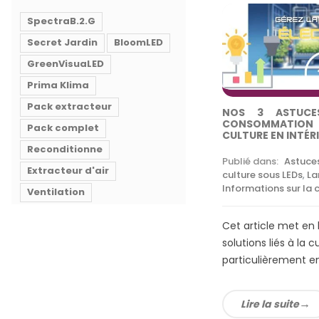
SpectraB.2.G
Secret Jardin
BloomLED
GreenVisuaLED
Prima Klima
Pack extracteur
NOS 3 ASTUCE
CONSOMMATION É
Pack complet
CULTURE EN INTÉR
Reconditionne
Publié dans:
Astuces
Extracteur d'air
culture sous LEDs
,
La
Informations sur la c
Ventilation
Cet article met en l
solutions liés à la c
particulièrement en 
Lire la suite