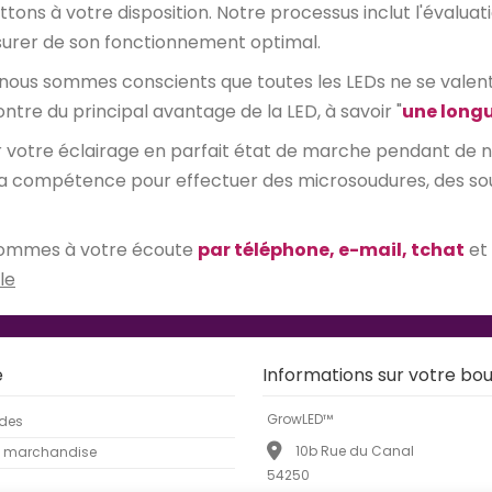
ons à votre disposition. Notre processus inclut l'évaluati
assurer de son fonctionnement optimal.
 nous sommes conscients que toutes les LEDs ne se valent p
ontre du principal avantage de la LED, à savoir "
une longu
er votre éclairage en parfait état de marche pendant de
la compétence pour effectuer des microsoudures, des soudu
s sommes à votre écoute
par téléphone, e-mail, tchat
et
le
e
Informations sur votre bou
GrowLED™
des
10b Rue du Canal
e marchandise
54250