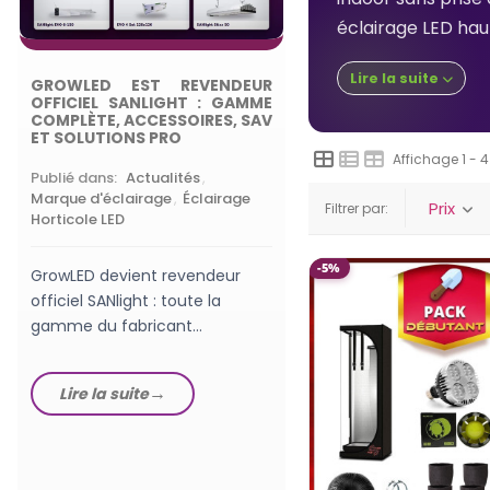
éclairage LED haut
QUELLE PUISSANCE
LED HORTICOLE 
Lire la suite
DÉBUTANT EN GROW
GROWLED EST REVENDEUR
OFFICIEL SANLIGHT : GAMME
COMPLÈTE, ACCESSOIRES, SAV
Publié dans:
Lampes
ET SOLUTIONS PRO
horticoles LEDs
,
Choisi
Affichage 1 - 4
Lampe de Culture
Publié dans:
Actualités
,
Marque d'éclairage
,
Éclairage
Prix
Filtrer par:
Horticole LED
Quelle puissance de
horticole pour début
-5%
réels, W/m², PPFD, su
GrowLED devient revendeur
60x60 : le guide Grow
officiel SANlight : toute la
gamme du fabricant
Lire la suite
autrichien en stock, des
luminaires EVO aux...
Lire la suite