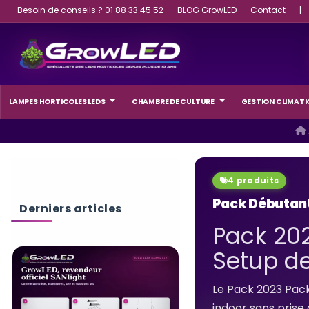
Besoin de conseils ? 01 88 33 45 52
BLOG GrowLED
Contact
|
LAMPES HORTICOLES LEDS
CHAMBRE DE CULTURE
GESTION CLIMATI
4 produits
Pack Débutan
Derniers articles
Pack 202
Setup de
Le Pack 2023 Pack
indoor sans prise 