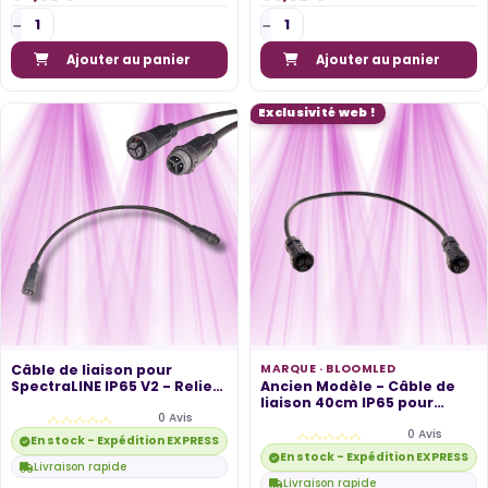
Ajouter au panier
Ajouter au panier
Exclusivité web !
Câble de liaison pour
MARQUE ·
BLOOMLED
SpectraLINE IP65 V2 - Reliez
Ancien Modèle - Câble de
vos...
liaison 40cm IP65 pour
0 Avis
barre LED...
0 Avis
En stock - Expédition EXPRESS disponible
En stock - Expédition EXPRESS di
Livraison rapide
Livraison rapide