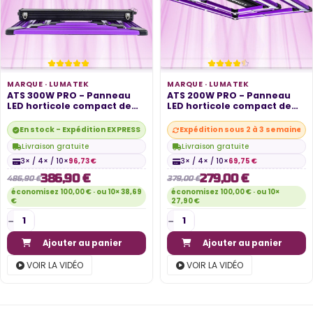
MARQUE ·
LUMATEK
MARQUE ·
LUMATEK
ATS 300W PRO - Panneau
ATS 200W PRO - Panneau
LED horticole compact de
LED horticole compact de
300W -...
200W -...
En stock - Expédition EXPRESS disponible
Expédition sous 2 à 3 semaines
Livraison gratuite
Livraison gratuite
3× / 4× / 10×
96,73 €
3× / 4× / 10×
69,75 €
386,90 €
279,00 €
486,90 €
379,00 €
économisez 100,00 € · ou 10× 38,69
économisez 100,00 € · ou 10×
€
27,90 €
Ajouter au panier
Ajouter au panier
VOIR LA VIDÉO
VOIR LA VIDÉO