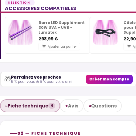
ACCESSOIRES COMPATIBLES
Barre LED Supplément
Câble
30W UVA + UVB -
pour 
Lumatek
Suppl
298,99 €
22,90
Ajouter au panier
Aj
Parrainez vos proches
🎁
Créer mon compte
5 % pour vous & 5 % pour votre ami
Fiche technique
Avis
Questions
4
02 — FICHE TECHNIQUE