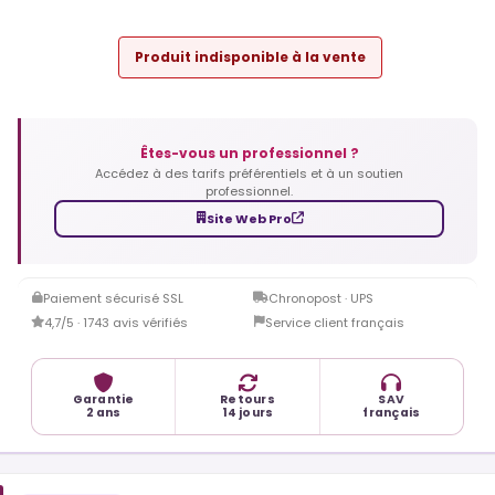
Produit indisponible à la vente
Êtes-vous un professionnel ?
Accédez à des tarifs préférentiels et à un soutien
professionnel.
Site Web Pro
Paiement sécurisé SSL
Chronopost · UPS
4,7/5 · 1743 avis vérifiés
Service client français
Garantie
Retours
SAV
2 ans
14 jours
français