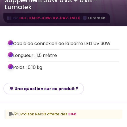
Supplément 30W UVA + UVB -
Lumatek
·
CBL-DAISY-30W-UV-BAR-LMTK
Lumatek
Réf.
Câble de connexion de la barre LED UV 30W
Longueur : 1,5 mètre
Poids : 0.10 kg
💬 Une question sur ce produit ?
💡 Livraison Relais offerte dès
89€