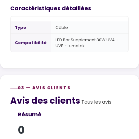
Caractéristiques détaillées
Type
Câble
LED Bar Supplement 30W UVA +
Compatibilité
UVB - Lumatek
03 — AVIS CLIENTS
Avis des clients
Customer reviews
Tous les avis
Résumé
0