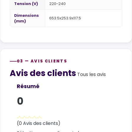
Tension (V)
220-240
Dimensions
653.5x253.9x117.5
(mm)
03 — AVIS CLIENTS
Avis des clients
Customer reviews
Tous les avis
Résumé
0
(0 Avis des clients)