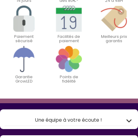
14 jours
dès 80€*
24 à 48H
Paiement
Facilités de
Meilleurs prix
sécurisé
paiement
garantis
Garantie
Points de
GrowLED
fidélité
Une équipe à votre écoute !