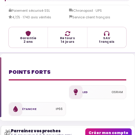
Paiement sécurisé SSL
Chronopost · UPS
4,7/5 · 1743 avis vérifiés
Service client français
Garantie
Retours
SAV
2 ans
14 jours
français
POINTS FORTS
OSRAM
LED
IP66
ÉTANCHE
Parrainez vos proches
🎁
Créer mon compte