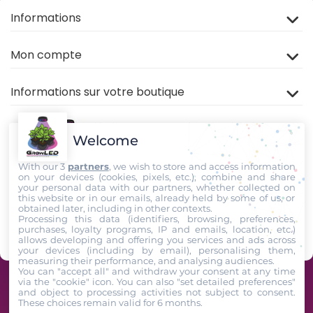
Informations
Mon compte
Informations sur votre boutique
Welcome
With our 3
partners
, we wish to store and access information
on your devices (cookies, pixels, etc.), combine and share
your personal data with our partners, whether collected on
this website or in our emails, already held by some of us, or
Rejoignez nous sur
TIKTOK
,
Youtube
et
Facebook
!
obtained later, including in other contexts.
Processing this data (identifiers, browsing, preferences,
purchases, loyalty programs, IP and emails, location, etc.)
Suivez-Nous
allows developing and offering you services and ads across
your devices (including by email), personalising them,
measuring their performance, and analysing audiences.
You can "accept all" and withdraw your consent at any time
via the "cookie" icon
. You can also "set detailed preferences"
GrowLED - Équipe de passionnés horticoles à votre service depuis 2009 -
and object to processing activities not subject to consent.
These choices remain valid for 6 months.
2026. All Rights Reserved