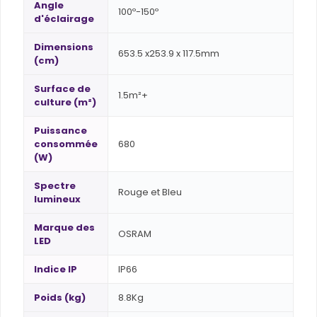
Angle
100º-150º
d'éclairage
Dimensions
653.5 x253.9 x 117.5mm
(cm)
Surface de
1.5m²+
culture (m²)
Puissance
consommée
680
(W)
Spectre
Rouge et Bleu
lumineux
Marque des
OSRAM
LED
Indice IP
IP66
Poids (kg)
8.8Kg