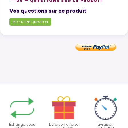
04 — QUESTIONS SUR CE PRODUIT
Product questions
Vos questions sur ce produit
POSER UNE QUESTION
Échange sous
Livraison offerte
Livraison