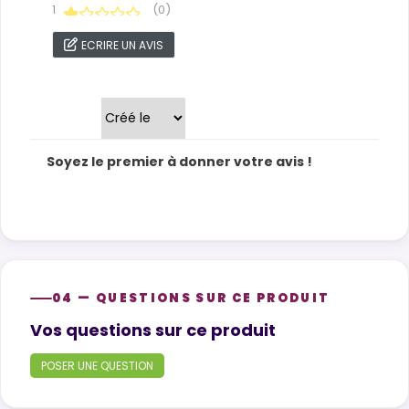
1
(0)
ECRIRE UN AVIS
Trier par
Soyez le premier à donner votre avis !
04 — QUESTIONS SUR CE PRODUIT
Product questions
Vos questions sur ce produit
POSER UNE QUESTION