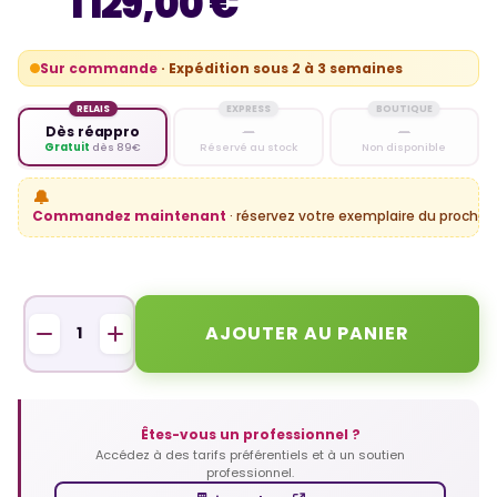
1 129,00 €
Sur commande
· Expédition sous 2 à 3 semaines
RELAIS
EXPRESS
BOUTIQUE
Dès réappro
—
—
Gratuit
dès 89€
Réservé au stock
Non disponible
🔔
Commandez maintenant
· réservez votre exemplaire du prochain
AJOUTER AU PANIER
Êtes-vous un professionnel ?
Accédez à des tarifs préférentiels et à un soutien
professionnel.