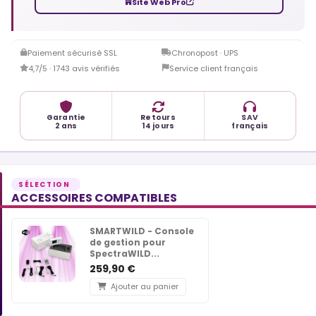
Site Web Pro
Paiement sécurisé SSL
Chronopost · UPS
4,7/5 · 1743 avis vérifiés
Service client français
Garantie
Retours
SAV
2 ans
14 jours
français
ACCESSOIRES COMPATIBLES
SMARTWILD - Console
de gestion pour
SpectraWILD...
259,90 €
Ajouter au panier