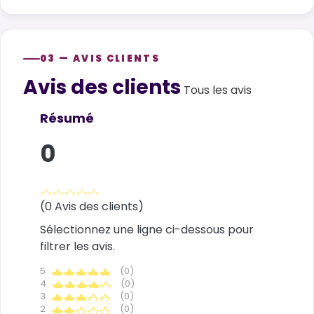
03 — AVIS CLIENTS
Avis des clients
Customer reviews
Tous les avis
Résumé
0
(0 Avis des clients)
Sélectionnez une ligne ci-dessous pour
filtrer les avis.
5
(0)
4
(0)
3
(0)
2
(0)