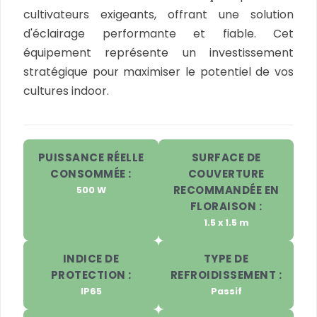
cultivateurs exigeants, offrant une solution
d'éclairage performante et fiable. Cet
équipement représente un investissement
stratégique pour maximiser le potentiel de vos
cultures indoor.
PUISSANCE RÉELLE
SURFACE DE
CONSOMMÉE :
COUVERTURE
RECOMMANDÉE EN
500 W
FLORAISON :
1.5 x 1.5 m
INDICE DE
TYPE DE
PROTECTION :
REFROIDISSEMENT :
IP65
Passif