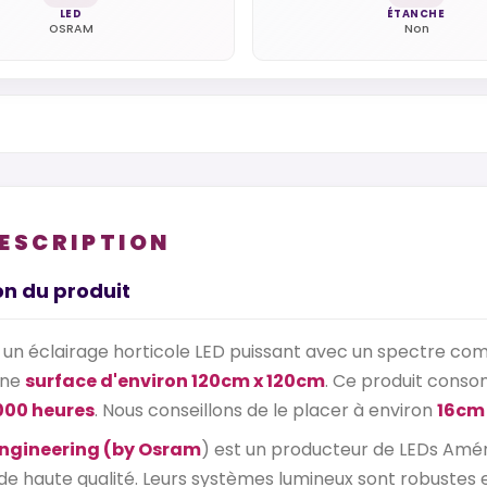
LED
ÉTANCHE
OSRAM
Non
DESCRIPTION
on du produit
 un éclairage horticole LED puissant avec un spectre com
une
surface d'environ 120cm x 120cm
. Ce produit cons
000 heures
. Nous conseillons de le placer à environ
16cm 
engineering (by Osram
) est un producteur de LEDs Améri
de haute qualité. Leurs systèmes lumineux sont robustes 