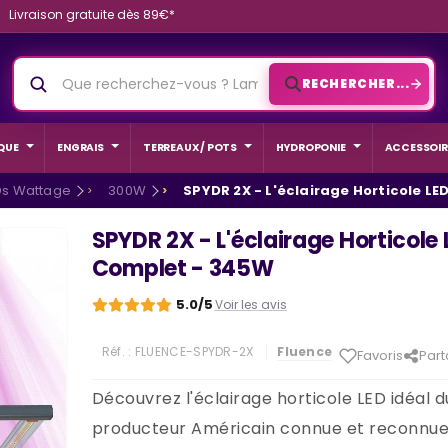
Livraison gratuite dès 89€*
RECHERCHER...
QUE
ENGRAIS
TERREAUX / POTS
HYDROPONIE
ACCESSOIR
Ds Wattage
300W
SPYDR 2X - L'éclairage Horticole L
SPYDR 2X - L'éclairage Horticole 
Complet - 345W
5.0/5
Voir les avis
Réf. :
FLUENCE-SPYDR-2X
Fluence
Favoris
Part
Découvrez l'éclairage horticole LED idéal d
producteur Américain connue et reconnue