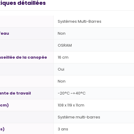
iques détaillées
Systèmes Multi-Barres
l'eau
Non
OSRAM
seillée de la canopée
16 cm
Oui
Non
nte de travail
-20°C ~+40°C
(cm)
108 x 119 x 11cm
Système multi-barres
s)
3 ans