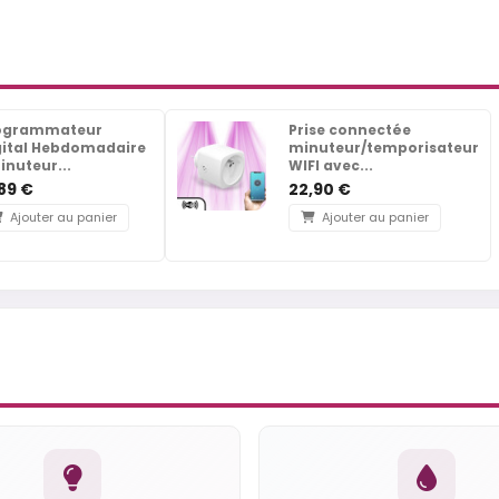
ogrammateur
Prise connectée
gital Hebdomadaire
minuteur/temporisateur
inuteur...
WIFI avec...
,89 €
22,90 €
Ajouter au panier
Ajouter au panier