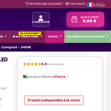
Ma liste des souhaits !
Connexion
MON PANIER
0,00 €
CONNEXION
EN CE MOMENT
ES
MATÉRIELS SEMIS
PACKS
MATÉRIELS PLANTES VERTES
ED Complet - 345W
LED
5.0
Voir les avis
Livraison Relais
offerte
✓
ager
u
Produit indisponible à la vente
: