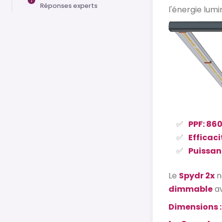
Réponses experts
l'énergie lum
PPF: 86
Efficaci
Puissan
Le
Spydr 2x
n
dimmable
av
Dimensions : 