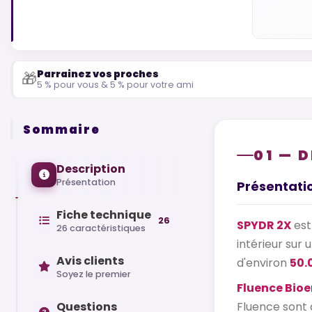
Parrainez vos proches
🎁
5 % pour vous & 5 % pour votre ami
Sommaire
01 — 
Description
Présentation
Présentati
Fiche technique
26
SPYDR 2X
est
26 caractéristiques
intérieur sur 
Avis clients
d'environ
50.
Soyez le premier
Fluence Bio
Questions
Fluence sont 