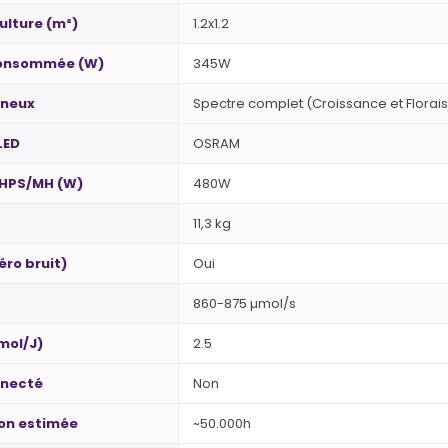
ulture (m²)
1.2x1.2
consommée (W)
345W
ineux
Spectre complet (Croissance et Florai
LED
OSRAM
 HPS/MH (W)
480W
11,3 kg
éro bruit)
Oui
860-875 µmol/s
µmol/J)
2.5
nnecté
Non
ion estimée
~50.000h