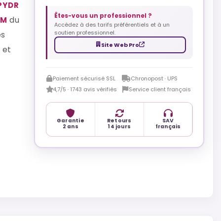
PYDR
Êtes-vous un professionnel ?
du
AM
Accédez à des tarifs préférentiels et à un
soutien professionnel.
es
Site Web Pro
 et
Paiement sécurisé SSL
Chronopost · UPS
4,7/5 · 1743 avis vérifiés
Service client français
Garantie
Retours
SAV
2 ans
14 jours
français