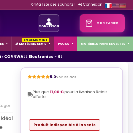
Ma liste des souhaits !
Connexion
MON PANIER
CONNEXION
EN CE MOMENT
ES
MATÉRIELS SEMIS
PACKS
MATÉRIELS PLANTES VERTES
ir CORNWALL Electronics - 9L
5.0
Voir les avis
Plus que
11,00 €
pour la livraison Relais
offerte
tager
 idéal
Produit indisponible à la vente
de