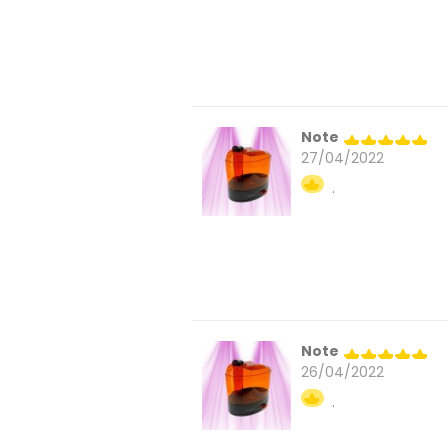
Note
27/04/2022
.
Note
26/04/2022
.