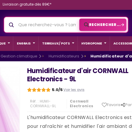
Livraison gratuite dès 89€*
RECHERCHER...
QUE
ENGRAIS
TERREAUX / POTS
HYDROPONIE
ACCESSOIR
Gestion climatique
Humidificateurs
Humidificateur d'a
Humidificateur d'air CORNWALL
Electronics - 9L
5.0/5
Voir les avis
Réf. :
HUMI-
Cornwall
Favoris
Par
CORNWALL-9L
Electronics
L'humidificateur CORNWALL Electronics est
pour rafraîchir et humidifier l'air ambiant 