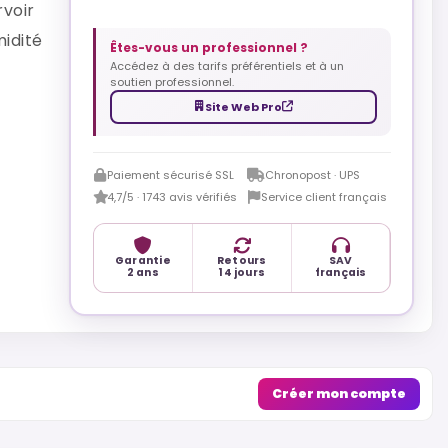
rvoir
midité
Êtes-vous un professionnel ?
Accédez à des tarifs préférentiels et à un
soutien professionnel.
Site Web Pro
Paiement sécurisé SSL
Chronopost · UPS
4,7/5 · 1743 avis vérifiés
Service client français
Garantie
Retours
SAV
2 ans
14 jours
français
Créer mon compte