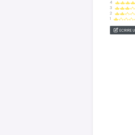
4
3
2
1
ECRIRE U