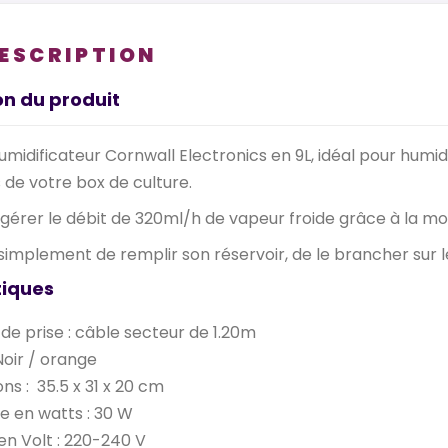
DESCRIPTION
on du produit
midificateur Cornwall Electronics en 9L, idéal pour humidif
 de votre box de culture.
gérer le débit de 320ml/h de vapeur froide grâce à la mo
a simplement de remplir son réservoir, de le brancher sur le
tiques
e prise : câble secteur de 1.20m
Noir / orange
ns : 35.5 x 31 x 20 cm
e en watts : 30 W
en Volt : 220-240 V