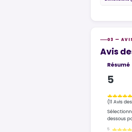
03 — AVI
Customer re
Avis de
Résumé
5
(11 Avis de
Sélectionn
dessous pou
5