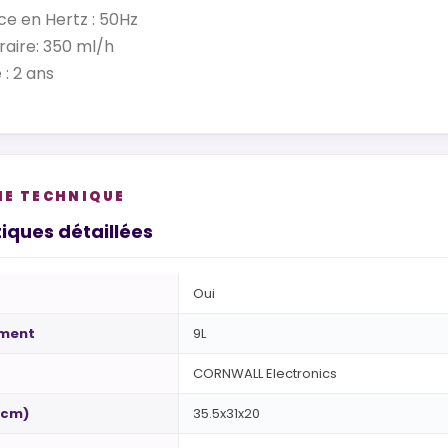
e en Hertz : 50Hz
raire: 350 ml/h
 : 2 ans
HE TECHNIQUE
iques détaillées
Oui
ement
9L
CORNWALL Electronics
(cm)
35.5x31x20