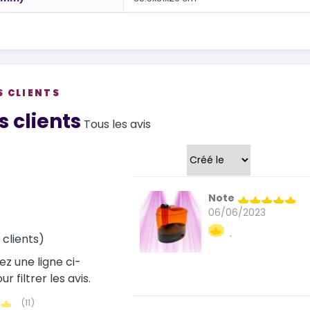
S CLIENTS
views
s clients
Tous les avis
Trier par
Note
06/06/2023
.
s clients)
ez une ligne ci-
r filtrer les avis.
(11)