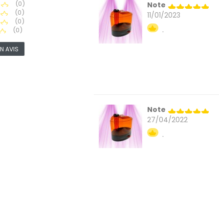
(0)
Note
(0)
11/01/2023
(0)
.
(0)
N AVIS
Note
27/04/2022
.