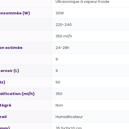
Ultrasonique à vapeur froide
consommée (W)
30W
220-240
350 ml/h
ion estimée
24-28h
9
ervoir (L)
9
Hz)
50
dification (ml/h)
350
ntégré
Non
eil
Humidificateur
 (mm)
35.5x31x20 cm