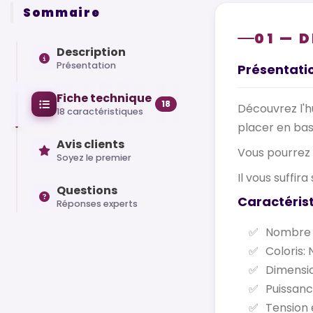
Sommaire
01 — 
Description
Présentation
Présentati
Fiche technique
18
Découvrez l'hu
18 caractéristiques
placer en bas
Avis clients
Vous pourrez 
Soyez le premier
Il vous suffir
Questions
Caractéris
Réponses experts
Nombre d
Coloris: 
Dimensio
Puissanc
Tension 