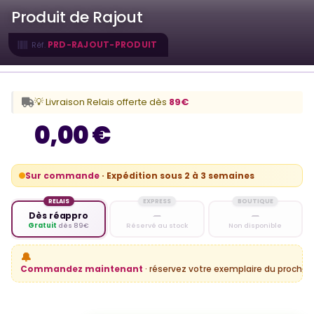
Produit de Rajout
PRD-RAJOUT-PRODUIT
Réf.
💡 Livraison Relais offerte dès
89€
0,00 €
Sur commande
· Expédition sous 2 à 3 semaines
RELAIS
EXPRESS
BOUTIQUE
Dès réappro
—
—
Gratuit
dès 89€
Réservé au stock
Non disponible
🔔
Commandez maintenant
· réservez votre exemplaire du prochain