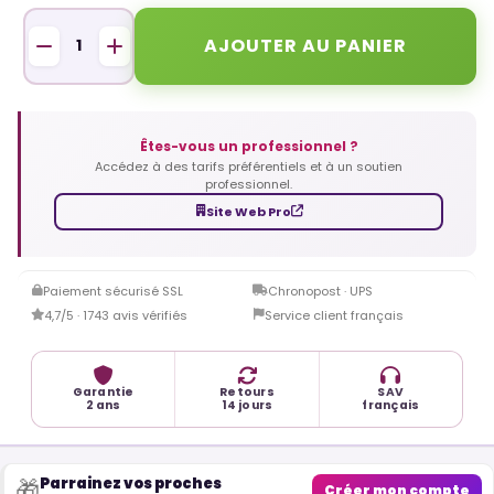
AJOUTER AU PANIER
Êtes-vous un professionnel ?
Accédez à des tarifs préférentiels et à un soutien
professionnel.
Site Web Pro
Paiement sécurisé SSL
Chronopost · UPS
4,7/5 · 1743 avis vérifiés
Service client français
Garantie
Retours
SAV
2 ans
14 jours
français
Parrainez vos proches
🎁
Créer mon compte