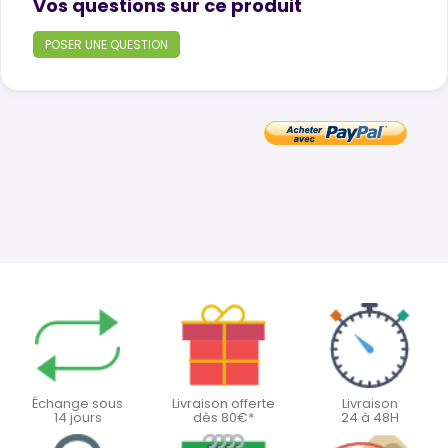
Product questions
Vos questions sur ce produit
POSER UNE QUESTION
Échange sous
Livraison offerte
Livraison
14 jours
dès 80€*
24 à 48H