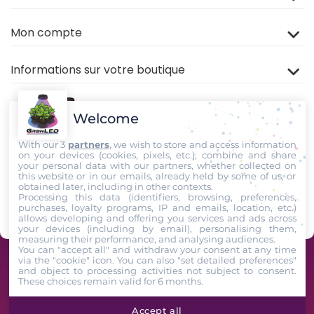
Mon compte
Informations sur votre boutique
Welcome
With our 3
partners
, we wish to store and access information
on your devices (cookies, pixels, etc.), combine and share
your personal data with our partners, whether collected on
this website or in our emails, already held by some of us, or
Rejoignez nous sur
TIKTOK
,
Youtube
et
Facebook
!
obtained later, including in other contexts.
Processing this data (identifiers, browsing, preferences,
purchases, loyalty programs, IP and emails, location, etc.)
Suivez-Nous
allows developing and offering you services and ads across
your devices (including by email), personalising them,
measuring their performance, and analysing audiences.
You can "accept all" and withdraw your consent at any time
via the "cookie" icon
. You can also "set detailed preferences"
GrowLED - Équipe de passionnés horticoles à votre service depuis 2009 -
and object to processing activities not subject to consent.
These choices remain valid for 6 months.
2026. All Rights Reserved
Accept all