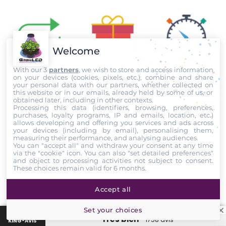
Welcome
Échange sous
Livraison offerte
Livraison
With our 3
partners
, we wish to store and access information
14 jours
dès 80€*
24 à 48H
on your devices (cookies, pixels, etc.), combine and share
your personal data with our partners, whether collected on
this website or in our emails, already held by some of us, or
obtained later, including in other contexts.
Processing this data (identifiers, browsing, preferences,
purchases, loyalty programs, IP and emails, location, etc.)
allows developing and offering you services and ads across
your devices (including by email), personalising them,
Paiement
Facilités de
Meilleurs prix
measuring their performance, and analysing audiences.
sécurisé
paiement
garantis
You can "accept all" and withdraw your consent at any time
via the "cookie" icon
. You can also "set detailed preferences"
and object to processing activities not subject to consent.
These choices remain valid for 6 months.
Accept all
Garantie
Points de
GrowLED
fidélité
Set your choices
“Très bien”
1758 avis
KING-AVIS