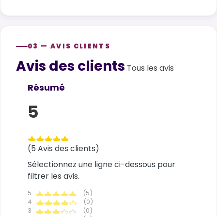
03 — AVIS CLIENTS
Avis des clients
Customer reviews
Tous les avis
Résumé
5
(5 Avis des clients)
Sélectionnez une ligne ci-dessous pour
filtrer les avis.
5
(5)
4
(0)
3
(0)