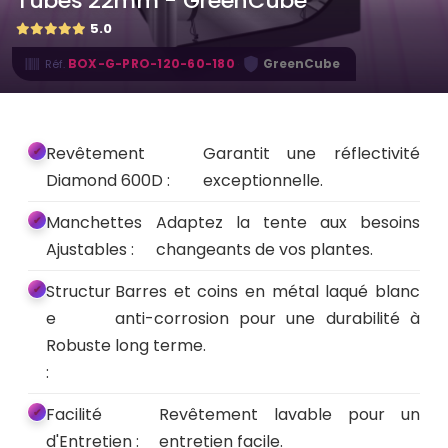
Tubes 22mm - GreenCube
5.0
·
BOX-G-PRO-120-60-180
GreenCube
Réf.
Revêtement
Garantit une réflectivité
Diamond 600D :
exceptionnelle.
Manchettes
Adaptez la tente aux besoins
Ajustables :
changeants de vos plantes.
Structur
Barres et coins en métal laqué blanc
e
anti-corrosion pour une durabilité à
Robuste
long terme.
:
Facilité
Revêtement lavable pour un
d'Entretien :
entretien facile.