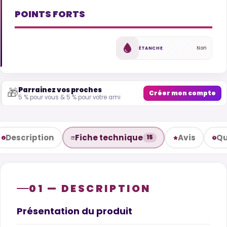
POINTS FORTS
Non
ÉTANCHE
Parrainez vos proches
🎁
Créer mon compte
5 % pour vous & 5 % pour votre ami
Description
Fiche technique
Avis
Qu
15
01 — DESCRIPTION
Présentation du produit