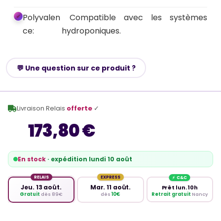
Polyvalen
Compatible avec les systèmes
ce:
hydroponiques.
💬 Une question sur ce produit ?
Livraison Relais
offerte
✓
173,80 €
En stock
· expédition lundi 10 août
RELAIS
EXPRESS
Jeu. 13 août.
Mar. 11 août.
Prêt lun. 10h
Retrait gratuit
Nancy
Gratuit
dès 89€
dès
10€