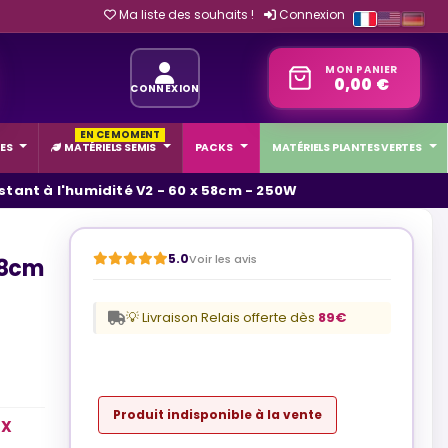
Ma liste des souhaits !
Connexion
MON PANIER
0,00 €
CONNEXION
EN CE MOMENT
ES
MATÉRIELS SEMIS
PACKS
MATÉRIELS PLANTES VERTES
stant à l'humidité V2 - 60 x 58cm - 250W
5.0
Voir les avis
 58cm
💡 Livraison Relais offerte dès
89€
Produit indisponible à la vente
 X