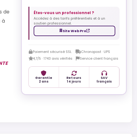
s de
Êtes-vous un professionnel ?
Accédez à des tarifs préférentiels et à un
a à
soutien professionnel.
Site Web Pro
Paiement sécurisé SSL
Chronopost · UPS
4,7/5 · 1743 avis vérifiés
Service client français
NTE
Garantie
Retours
SAV
2 ans
14 jours
français