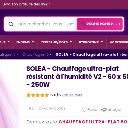
Livraison gratuite dès 89€*
RECHERCHER...
QUE
ENGRAIS
TERREAUX / POTS
HYDROPONIE
ACCESSOIR
atique
Chauffages
SOLEA - Chauffage ultra-plat rési
SOLEA - Chauffage ultra-plat
résistant à l'humidité V2 - 60 x
- 250W
5.0/5
Voir les avis
Réf. :
CHAUFF-60X58
Favoris
Partager
Découvrez le
CHAUFFAGE ULTRA-PLAT 60