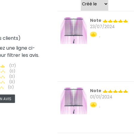
Trier par
Note
23/07/2024
.
s clients)
ez une ligne ci-
r filtrer les avis.
(17)
(0)
(0)
(0)
(0)
Note
01/01/2024
N AVIS
.