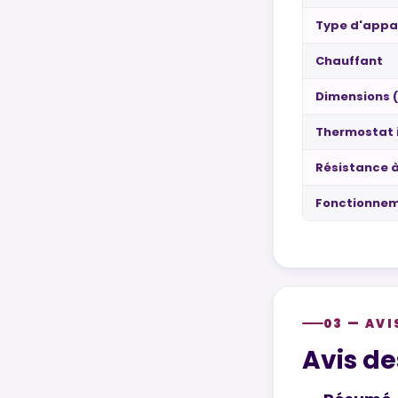
Type d'appar
Chauffant
Dimensions
Thermostat 
Résistance à
Fonctionnem
03 — AVI
Customer re
Avis de