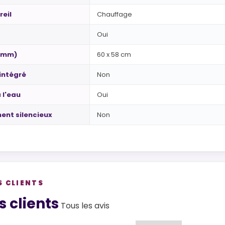
eil
Chauffage
Oui
 (mm)
60 x 58 cm
intégré
Non
 l'eau
Oui
ent silencieux
Non
S CLIENTS
views
s clients
Tous les avis