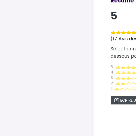
Résumé
5
(17 Avis de
Sélectionn
dessous pou
5
4
3
2
1
ECRIRE U