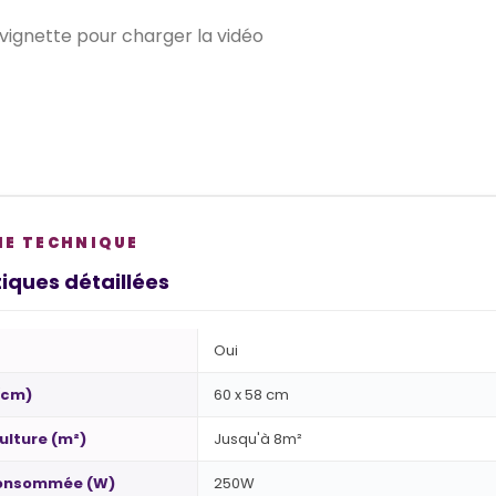
 vignette pour charger la vidéo
HE TECHNIQUE
iques détaillées
Oui
(cm)
60 x 58 cm
ulture (m²)
Jusqu'à 8m²
consommée (W)
250W