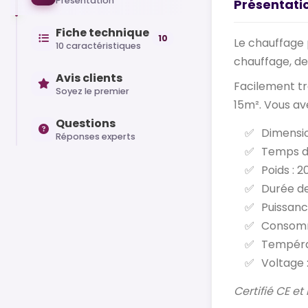
Présentation
Présentati
Fiche technique
10
Le chauffage p
10 caractéristiques
chauffage, de 
Avis clients
Facilement tr
Soyez le premier
15m². Vous av
Questions
Dimensio
Réponses experts
Temps de
Poids : 2
Durée de
Puissanc
Consomm
Tempéra
Voltage 
Certifié CE e