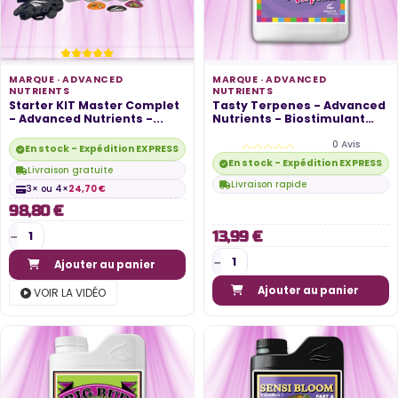
MARQUE ·
ADVANCED
MARQUE ·
ADVANCED
NUTRIENTS
NUTRIENTS
Starter KIT Master Complet
Tasty Terpenes - Advanced
- Advanced Nutrients -...
Nutrients - Biostimulant
pour...
0 Avis
En stock - Expédition EXPRESS disponible
En stock - Expédition EXPRESS di
Livraison gratuite
Livraison rapide
3× ou 4×
24,70 €
98,80 €
13,99 €
Ajouter au panier
Ajouter au panier
VOIR LA VIDÉO