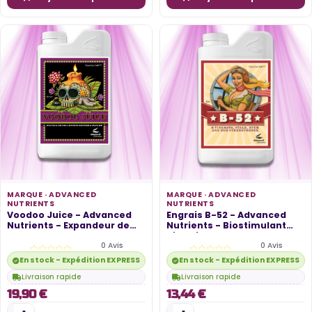
MARQUE ·
ADVANCED
MARQUE ·
ADVANCED
NUTRIENTS
NUTRIENTS
Voodoo Juice - Advanced
Engrais B-52 - Advanced
Nutrients - Expandeur de
Nutrients - Biostimulant
Masse...
Vitamine B
0 Avis
0 Avis
En stock - Expédition EXPRESS disponible
En stock - Expédition EXPRESS di
Livraison rapide
Livraison rapide
19,90 €
13,44 €