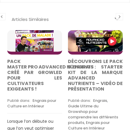
Articles Similaires
R
PACK
DÉCOUVRONS LE PACK
A
MASTER PRO ADVANCED NUTRIENTS :
D'ENGRAIS STARTER
CRÉÉ PAR GROWLED
KIT DE LA MARQUE
E
POUR LES
ADVANCED
R
CULTIVATEURS
NUTRIENTS – VIDÉO DE
EXIGEANTS !
PRÉSENTATION
Publié dans:
Engrais pour
Publié dans:
Engrais
,
Culture en Intérieur
Guide Ultime du
Growshop pour
comprendre les différents
Lorsque l’on débute ou
produits
,
Engrais pour
que l’on veut optimiser
Culture en Intérieur