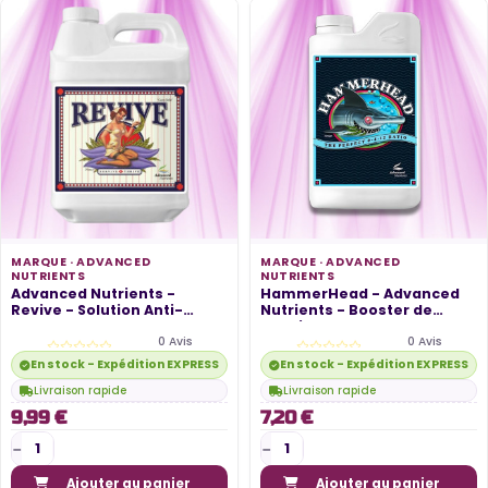
MARQUE ·
ADVANCED
MARQUE ·
ADVANCED
NUTRIENTS
NUTRIENTS
Advanced Nutrients -
HammerHead - Advanced
Revive - Solution Anti-
Nutrients - Booster de
Carences...
Floraison
0 Avis
0 Avis
En stock - Expédition EXPRESS disponible
En stock - Expédition EXPRESS di
Livraison rapide
Livraison rapide
9,99 €
7,20 €
Ajouter au panier
Ajouter au panier