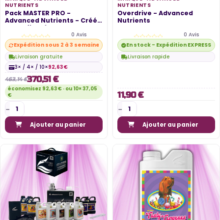
NUTRIENTS
NUTRIENTS
Pack MASTER PRO -
Overdrive - Advanced
Advanced Nutrients - Créé
Nutrients
et configuré...
0 Avis
0 Avis
Expédition sous 2 à 3 semaines
En stock - Expédition EXPRESS di
Livraison gratuite
Livraison rapide
3× / 4× / 10×
92,63 €
370,51 €
463,14 €
économisez 92,63 € · ou 10× 37,05
11,90 €
€
Ajouter au panier
Ajouter au panier