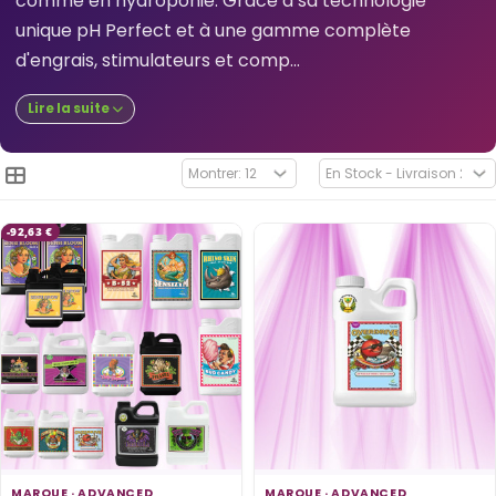
comme en hydroponie. Grâce à sa technologie
unique pH Perfect et à une gamme complète
d'engrais, stimulateurs et comp...
Lire la suite
-92,63 €
MARQUE ·
ADVANCED
MARQUE ·
ADVANCED