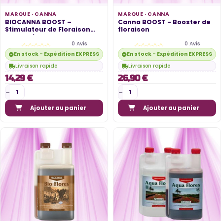
MARQUE ·
CANNA
MARQUE ·
CANNA
BIOCANNA BOOST –
Canna BOOST - Booster de
Stimulateur de Floraison
floraison
Naturel |...
0 Avis
0 Avis
En stock - Expédition EXPRESS disponible
En stock - Expédition EXPRESS di
Livraison rapide
Livraison rapide
14,29 €
26,90 €
Ajouter au panier
Ajouter au panier