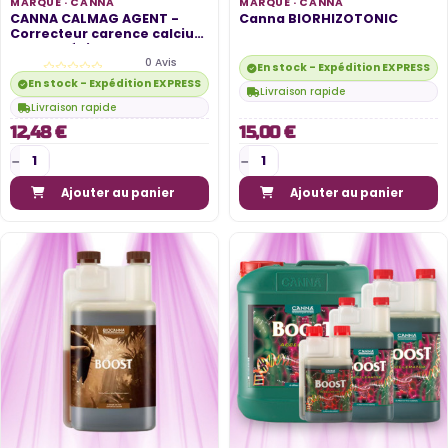
MARQUE ·
CANNA
MARQUE ·
CANNA
CANNA CALMAG AGENT -
Canna BIORHIZOTONIC
Correcteur carence calcium
et magnésium
0 Avis
En stock - Expédition EXPRESS di
En stock - Expédition EXPRESS disponible
Livraison rapide
Livraison rapide
12,48 €
15,00 €
Ajouter au panier
Ajouter au panier