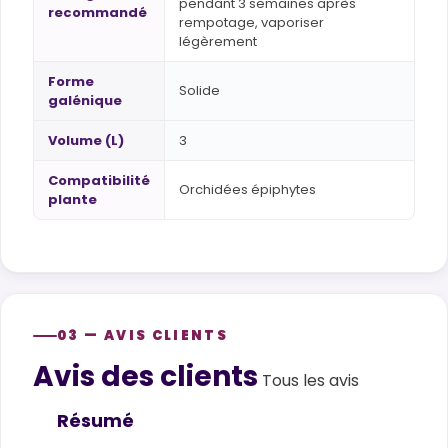
pendant 3 semaines après
recommandé
rempotage, vaporiser
légèrement
Forme
Solide
galénique
Volume (L)
3
Compatibilité
Orchidées épiphytes
plante
03 — AVIS CLIENTS
Avis des clients
Customer reviews
Tous les avis
Résumé