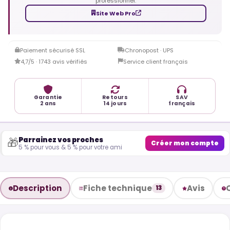
professionnel.
Site Web Pro
Paiement sécurisé SSL
Chronopost · UPS
4,7/5 · 1743 avis vérifiés
Service client français
Garantie
Retours
SAV
2 ans
14 jours
français
Parrainez vos proches
🎁
Créer mon compte
5 % pour vous & 5 % pour votre ami
Description
Fiche technique
Avis
13