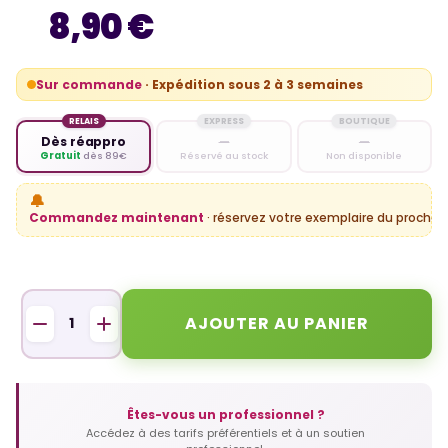
8,90 €
Sur commande
· Expédition sous 2 à 3 semaines
RELAIS
EXPRESS
BOUTIQUE
Dès réappro
—
—
Gratuit
dès 89€
Réservé au stock
Non disponible
🔔
Commandez maintenant
· réservez votre exemplaire du prochain
AJOUTER AU PANIER
Êtes-vous un professionnel ?
Accédez à des tarifs préférentiels et à un soutien