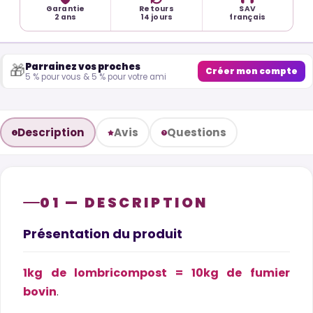
Garantie
Retours
SAV
2 ans
14 jours
français
Parrainez vos proches
🎁
Créer mon compte
5 % pour vous & 5 % pour votre ami
Description
Avis
Questions
01 — DESCRIPTION
Présentation du produit
1kg de lombricompost = 10kg de fumier
bovin
.