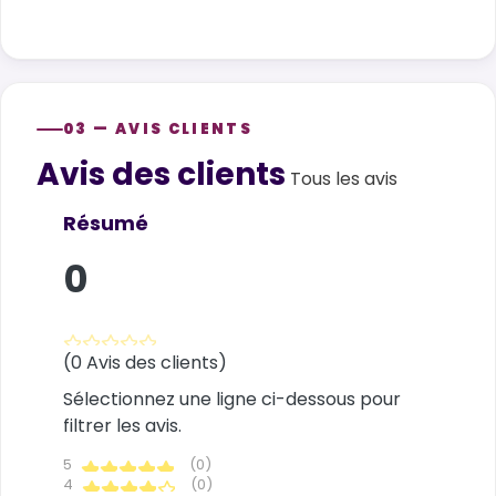
03 — AVIS CLIENTS
Avis des clients
Customer reviews
Tous les avis
Résumé
0
(0 Avis des clients)
Sélectionnez une ligne ci-dessous pour
filtrer les avis.
5
(0)
4
(0)