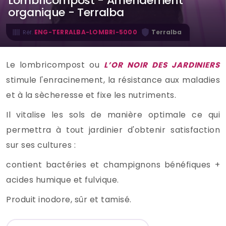
Lombricompost - Amendement
organique - Terralba
·
ENG-TERRALBA-LOMBRI-5000
Terralba
Réf.
Le lombricompost ou
L’OR NOIR DES JARDINIERS
stimule l'enracinement, la résistance aux maladies
et à la sècheresse et fixe les nutriments.
Il vitalise les sols de manière optimale ce qui
permettra à tout jardinier d'obtenir satisfaction
sur ses cultures :
contient bactéries et champignons bénéfiques +
acides humique et fulvique.
Produit inodore, sûr et tamisé.