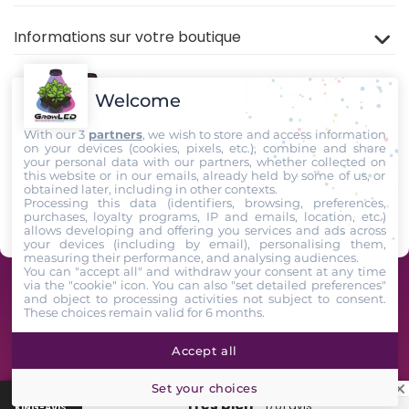
Informations sur votre boutique
Welcome
With our 3
partners
, we wish to store and access information
on your devices (cookies, pixels, etc.), combine and share
your personal data with our partners, whether collected on
this website or in our emails, already held by some of us, or
Rejoignez nous sur
TIKTOK
,
Youtube
et
Facebook
!
obtained later, including in other contexts.
Processing this data (identifiers, browsing, preferences,
purchases, loyalty programs, IP and emails, location, etc.)
Suivez-Nous
allows developing and offering you services and ads across
your devices (including by email), personalising them,
measuring their performance, and analysing audiences.
You can "accept all" and withdraw your consent at any time
via the "cookie" icon
. You can also "set detailed preferences"
GrowLED - Équipe de passionnés horticoles à votre service depuis 2009 -
and object to processing activities not subject to consent.
These choices remain valid for 6 months.
2026. All Rights Reserved
Accept all
Set your choices
★
Avis clients GrowLED : 4,7/5 sur 1743 avis vérifiés King-Avis
“Très bien”
1761 avis
KING-AVIS