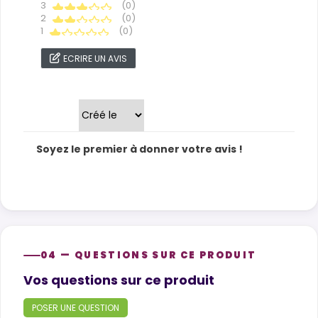
3
(0)
2
(0)
1
(0)
ECRIRE UN AVIS
Trier par
Soyez le premier à donner votre avis !
04 — QUESTIONS SUR CE PRODUIT
Product questions
Vos questions sur ce produit
POSER UNE QUESTION