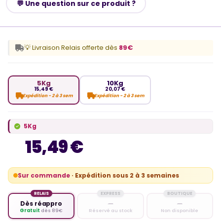
💬 Une question sur ce produit ?
💡 Livraison Relais offerte dès
89€
5Kg
10Kg
15,49 €
20,07 €
Expédition - 2 à 3 sem
Expédition - 2 à 3 sem
5Kg
15,49 €
Sur commande
· Expédition sous 2 à 3 semaines
RELAIS
EXPRESS
BOUTIQUE
Dès réappro
—
—
Gratuit
dès 89€
Réservé au stock
Non disponible