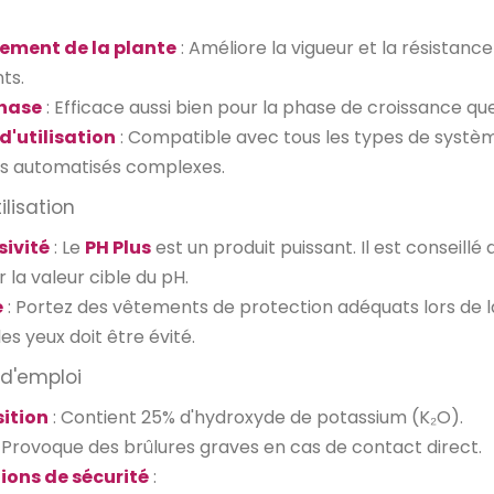
ement de la plante
: Améliore la vigueur et la résistan
ts.
hase
: Efficace aussi bien pour la phase de croissance que
 d'utilisation
: Compatible avec tous les types de systèm
s automatisés complexes.
ilisation
sivité
: Le
PH Plus
est un produit puissant. Il est conseillé 
 la valeur cible du pH.
é
: Portez des vêtements de protection adéquats lors de l
es yeux doit être évité.
 d'emploi
ition
: Contient 25% d'hydroxyde de potassium (K₂O).
 Provoque des brûlures graves en cas de contact direct.
ions de sécurité
: