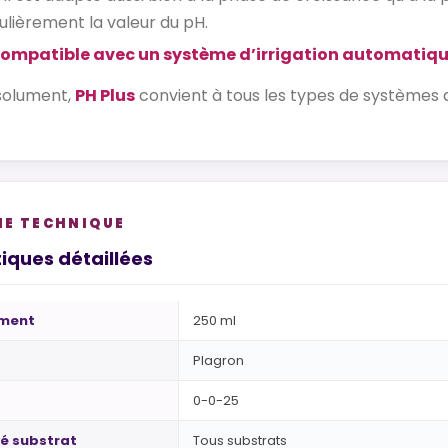
ulièrement la valeur du pH.
compatible avec un système d’irrigation automatiqu
solument,
PH Plus
convient à tous les types de systèmes d
HE TECHNIQUE
iques détaillées
ement
250 ml
Plagron
0-0-25
é substrat
Tous substrats