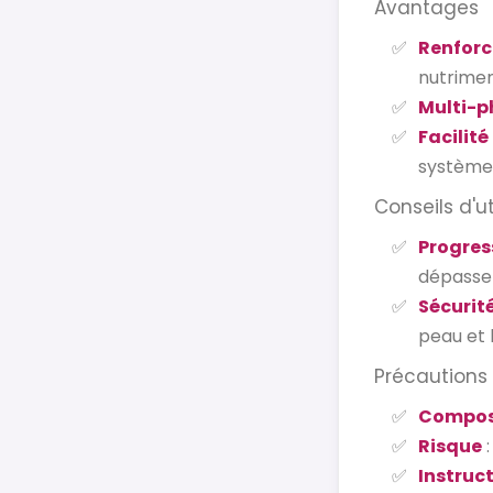
Avantages
Renforc
nutrimen
Multi-p
Facilité
système
Conseils d'ut
Progres
dépasser
Sécurit
peau et l
Précautions
Compos
Risque
:
Instruct