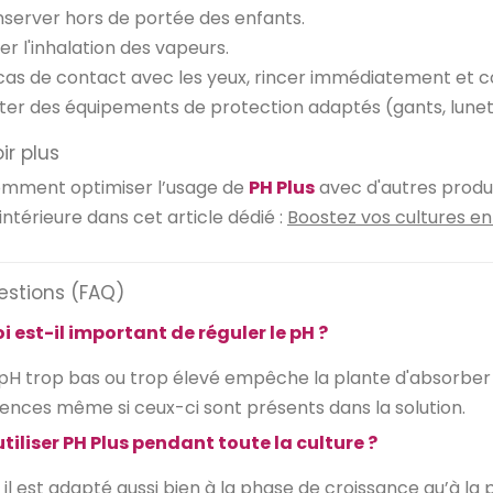
server hors de portée des enfants.
ter l'inhalation des vapeurs.
cas de contact avec les yeux, rincer immédiatement et c
ter des équipements de protection adaptés (gants, lunet
ir plus
mment optimiser l’usage de
PH Plus
avec d'autres produ
intérieure dans cet article dédié :
Boostez
vos
cultures
en
estions (FAQ)
 est-il important de réguler le pH ?
pH trop bas ou trop élevé empêche la plante d'absorber 
ences même si ceux-ci sont présents dans la solution.
utiliser PH Plus pendant toute la culture ?
, il est adapté aussi bien à la phase de croissance qu’à la