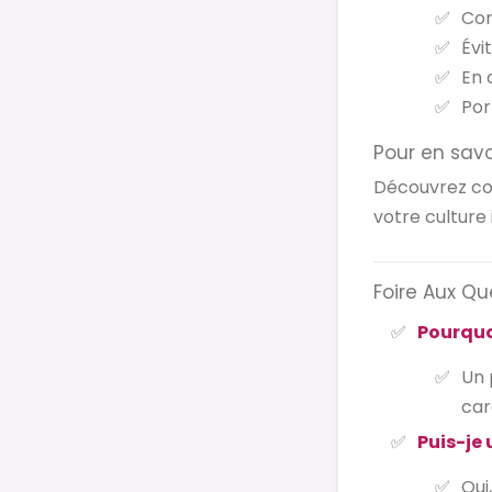
Con
Évi
En 
Por
Pour en savo
Découvrez co
votre culture 
Foire Aux Qu
Pourquoi
Un 
car
Puis-je 
Oui