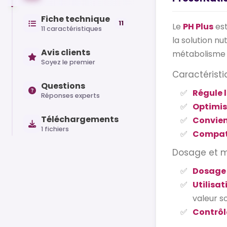
Fiche technique
11
Le
PH Plus
est
11 caractéristiques
la solution nu
Avis clients
métabolisme e
Soyez le premier
Caractéristi
Questions
Régule 
Réponses experts
Optimis
Téléchargements
Convien
1 fichiers
Compati
Dosage et 
Dosage
Utilisat
valeur s
Contrôl