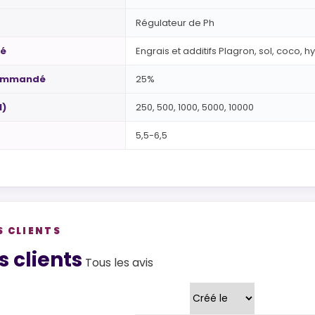
Régulateur de Ph
té
Engrais et additifs Plagron, sol, coco, 
ommandé
25%
l)
250, 500, 1000, 5000, 10000
5,5-6,5
S CLIENTS
views
s clients
Tous les avis
Trier par