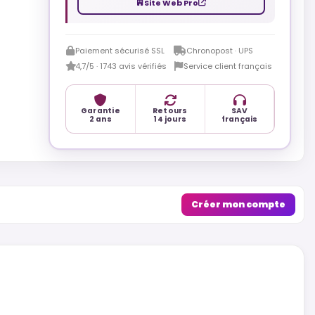
Site Web Pro
Paiement sécurisé SSL
Chronopost · UPS
4,7/5 · 1743 avis vérifiés
Service client français
Garantie
Retours
SAV
2 ans
14 jours
français
Créer mon compte