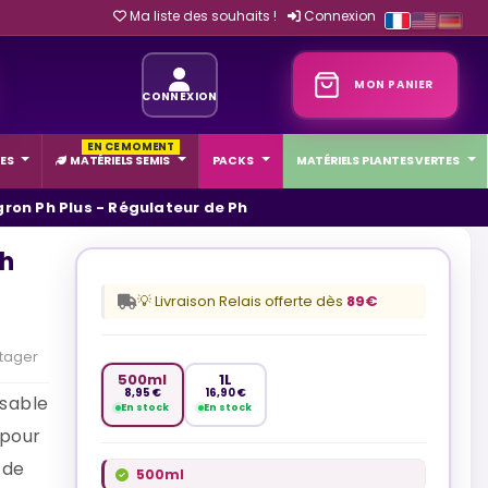
Ma liste des souhaits !
Connexion
MON PANIER
CONNEXION
EN CE MOMENT
ES
MATÉRIELS SEMIS
PACKS
MATÉRIELS PLANTES VERTES
gron Ph Plus - Régulateur de Ph
Ph
💡 Livraison Relais offerte dès
89€
tager
500ml
1L
8,95 €
16,90 €
nsable
En stock
En stock
 pour
 de
500ml