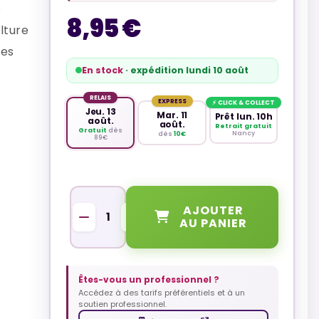
s
8,95 €
lture
des
En stock
· expédition lundi 10 août
RELAIS
EXPRESS
⚡ CLICK & COLLECT
Jeu. 13
Mar. 11
Prêt lun. 10h
août.
août.
Retrait gratuit
Gratuit
dès
Nancy
dès
10€
89€
QUANTITÉ
AJOUTER
AU PANIER
Êtes-vous un professionnel ?
Accédez à des tarifs préférentiels et à un
soutien professionnel.