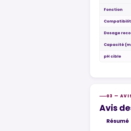
Fonction
Compatibili
Dosage rec
Capacité (m
pH cible
03 — AVI
Customer re
Avis de
Résumé