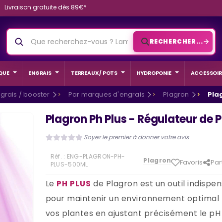
Livraison gratuite dès 89€*
RECHERCHER...
QUE
ENGRAIS
TERREAUX / POTS
HYDROPONIE
ACCESSOIR
grais / booster
Par marques d'engrais
Plagron
Pla
Plagron Ph Plus - Régulateur de 
Soyez le premier à donner votre avis
Réf. :
ENG-PLAGRON-PH-
Plagron
Favoris
Par
PLUS-500ML
Le
de Plagron est un outil indispe
PH PLUS
pour maintenir un environnement optimal
vos plantes en ajustant précisément le pH