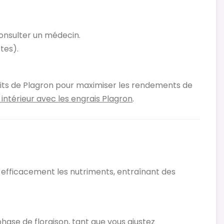
onsulter un médecin.
tes).
its de Plagron pour maximiser les rendements de
intérieur
avec
les
engrais
Plagron
​.
efficacement les nutriments, entraînant des
 phase de floraison, tant que vous ajustez