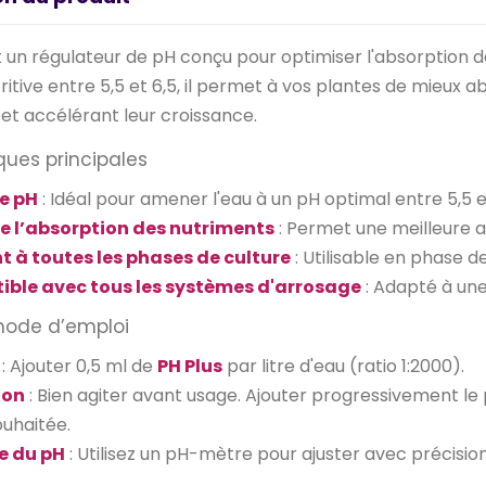
 un régulateur de pH conçu pour optimiser l'absorption de
tritive entre 5,5 et 6,5, il permet à vos plantes de mieux a
t accélérant leur croissance.
ques principales
le pH
: Idéal pour amener l'eau à un pH optimal entre 5,5 et
e l’absorption des nutriments
: Permet une meilleure a
t à toutes les phases de culture
: Utilisable en phase d
ble avec tous les systèmes d'arrosage
: Adapté à un
mode d’emploi
: Ajouter 0,5 ml de
PH Plus
par litre d'eau (ratio 1:2000).
ion
: Bien agiter avant usage. Ajouter progressivement le 
ouhaitée.
e du pH
: Utilisez un pH-mètre pour ajuster avec précision 