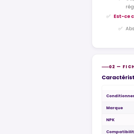
rég
Est-ce 
Ab
02 — FIC
Caractérist
Conditionn
Marque
NPK
Compatibilit